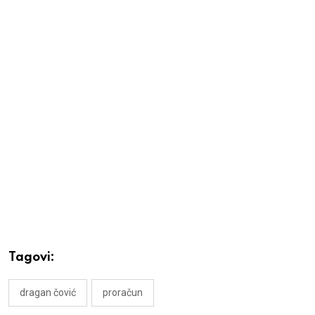
Tagovi:
dragan čović
proračun