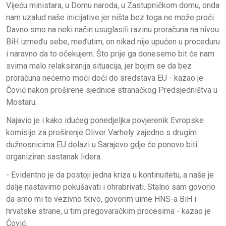
Vijeću ministara, u Domu naroda, u Zastupničkom domu, onda
nam uzalud naše inicijative jer ništa bez toga ne može proći.
Davno smo na neki način usuglasili razinu proračuna na nivou
BiH između sebe, međutim, on nikad nije upućen u proceduru
i naravno da to očekujem. Što prije ga donesemo bit će nam
svima malo relaksiranija situacija, jer bojim se da bez
proračuna nećemo moći doći do sredstava EU - kazao je
Čović nakon proširene sjednice stranačkog Predsjedništva u
Mostaru.
Najavio je i kako idućeg ponedjeljka povjerenik Evropske
komisije za proširenje Oliver Varhely zajedno s drugim
dužnosnicima EU dolazi u Sarajevo gdje će ponovo biti
organiziran sastanak lidera.
- Evidentno je da postoji jedna kriza u kontinuitetu, a naše je
dalje nastavimo pokušavati i ohrabrivati. Stalno sam govorio
da smo mi to vezivno tkivo, govorim uime HNS-a BiH i
hrvatske strane, u tim pregovaračkim procesima - kazao je
Čović.