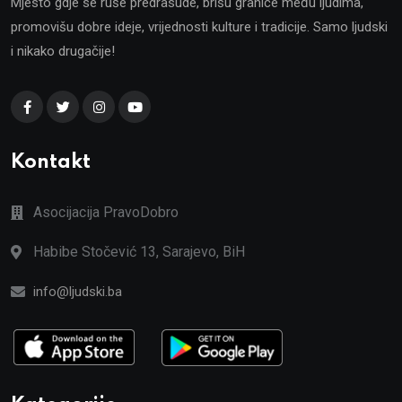
Mjesto gdje se ruše predrasude, brišu granice među ljudima,
promovišu dobre ideje, vrijednosti kulture i tradicije. Samo ljudski
i nikako drugačije!
Kontakt
Asocijacija PravoDobro
Habibe Stočević 13, Sarajevo, BiH
info@ljudski.ba