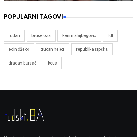
POPULARNI TAGOVI
rudari
bruceloza
kerim alajbegović
lidl
edin džeko
zukan helez
republika srpska
dragan bursač
kcus