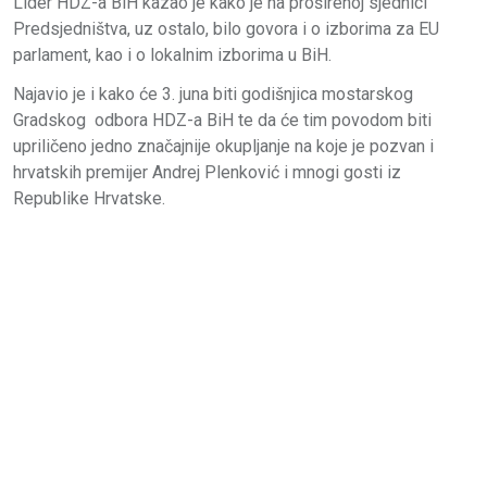
Lider HDZ-a BiH kazao je kako je na proširenoj sjednici
Predsjedništva, uz ostalo, bilo govora i o izborima za EU
parlament, kao i o lokalnim izborima u BiH.
Najavio je i kako će 3. juna biti godišnjica mostarskog
Gradskog odbora HDZ-a BiH te da će tim povodom biti
upriličeno jedno značajnije okupljanje na koje je pozvan i
hrvatskih premijer Andrej Plenković i mnogi gosti iz
Republike Hrvatske.