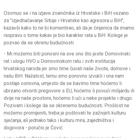
Osvrnuo se i na izjave zvaničnika iz Hrvatske i BiH vezano
za "izjednačavanje Srbije i Hrvatske kao agresora u BiH",
kazavši kako to ne bi komentirao, ali da je činjenica da imamo
raspravu o tome kakav je bio karakter rata u BiH. Kolege je
pozvao da se okrenu budućnosti.
- Mi možemo biti ponosni na sve ono što jeste Domovinski
rat i ulogu HVO u Domovinskom ratu i svih institucija
hrvatskog naroda jer smo time čuvali naše živote, domove i
našu BiH. Nažalost, temu smo ponovno izvukli i ona nam
postaje osnovna, umjesto da se bavimo time hoćemo li
ubrzano otvoriti pregovore s EU, hoćemo li povući milijardu ili
dvije na naše prostore, hoćemo li ući u neke projekte i drugo.
Pozivam i kolege da se okrenemo budućnosti. Prošlost ne
možemo promijeniti, treba je poštovati te zaživjeti kulturu
sjećanja, ali jednako tako i kulturu mira, zajedništva i
dogovora - poručio je Čović.