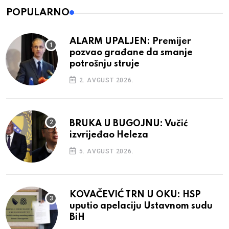
POPULARNO
ALARM UPALJEN: Premijer
pozvao građane da smanje
potrošnju struje
2. AVGUST 2026.
BRUKA U BUGOJNU: Vučić
izvrijeđao Heleza
5. AVGUST 2026.
KOVAČEVIĆ TRN U OKU: HSP
uputio apelaciju Ustavnom sudu
BiH