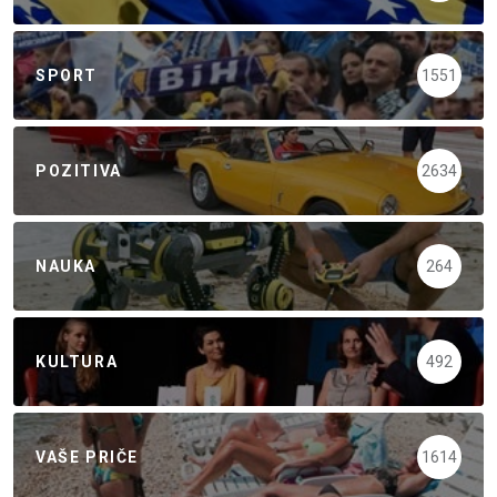
SPORT
1551
POZITIVA
2634
NAUKA
264
KULTURA
492
VAŠE PRIČE
1614