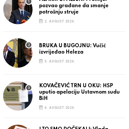
pozvao građane da smanje
potrošnju struje
2. AVGUST 2026.
BRUKA U BUGOJNU: Vučić
izvrijeđao Heleza
5. AVGUST 2026.
KOVAČEVIĆ TRN U OKU: HSP
uputio apelaciju Ustavnom sudu
BiH
6. AVGUST 2026.