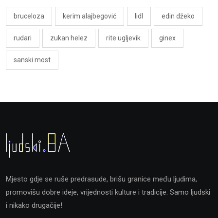
bruceloza
kerim alajbegović
lidl
edin džeko
rudari
zukan helez
rite ugljevik
ginex
sanski most
Mjesto gdje se ruše predrasude, brišu granice među ljudima,
promovišu dobre ideje, vrijednosti kulture i tradicije. Samo ljudski
i nikako drugačije!