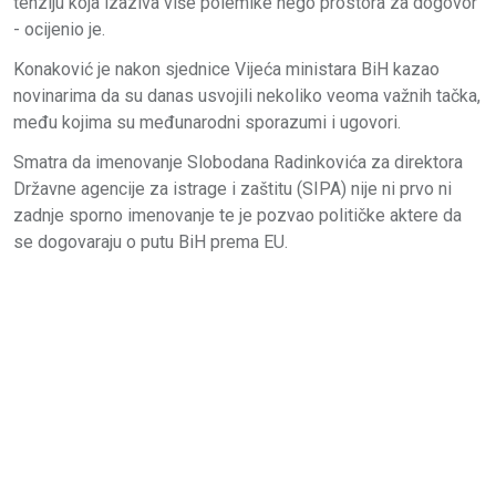
tenziju koja izaziva više polemike nego prostora za dogovor
- ocijenio je.
Konaković je nakon sjednice Vijeća ministara BiH kazao
novinarima da su danas usvojili nekoliko veoma važnih tačka,
među kojima su međunarodni sporazumi i ugovori.
Smatra da imenovanje Slobodana Radinkovića za direktora
Državne agencije za istrage i zaštitu (SIPA) nije ni prvo ni
zadnje sporno imenovanje te je pozvao političke aktere da
se dogovaraju o putu BiH prema EU.