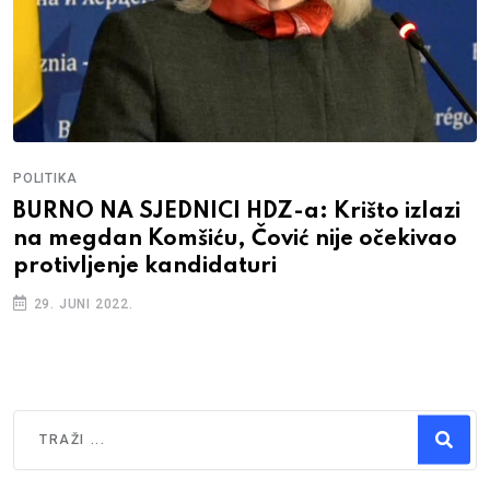
POLITIKA
BURNO NA SJEDNICI HDZ-a: Krišto izlazi
na megdan Komšiću, Čović nije očekivao
protivljenje kandidaturi
29. JUNI 2022.
Traži
Type 2 or more characters for results.