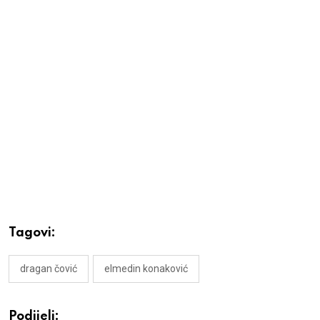
Tagovi:
dragan čović
elmedin konaković
Podijeli: