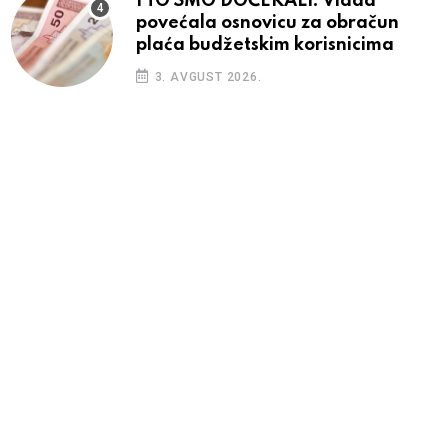
I TO SMO DOČEKALI: Vlada
povećala osnovicu za obračun
plaća budžetskim korisnicima
3. AVGUST 2026.