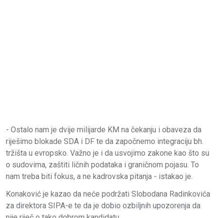
- Ostalo nam je dvije milijarde KM na čekanju i obaveza da
riješimo blokade SDA i DF te da započnemo integraciju bh.
tržišta u evropsko. Važno je i da usvojimo zakone kao što su
o sudovima, zaštiti ličnih podataka i graničnom pojasu. To
nam treba biti fokus, a ne kadrovska pitanja - istakao je.
Konaković je kazao da neće podržati Slobodana Radinkovića
za direktora SIPA-e te da je dobio ozbiljnih upozorenja da
nije riječ o tako dobrom kandidatu.