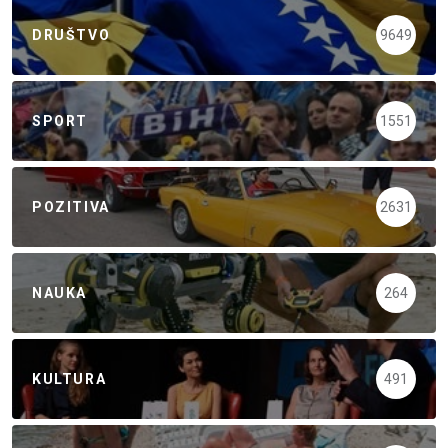
DRUŠTVO
9649
SPORT
1551
POZITIVA
2631
NAUKA
264
KULTURA
491