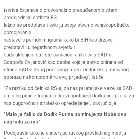
iskrive činjenice o pravosnažno presuđenom bivšem
predsjedniku entiteta RS
lažno se predstave i sakriju svoje stvarno vanjskopolitičko
opredjeljenje
nastave s perfidnim igrama kako bi BiH kao državu
predstavili u negativnom svjetlu i
budu uklonjeni sa liste sankcioniranih lica u SAD-u
Gospođa Cvijanović kao osoba koja je sankcionirana od
strane SAD-a zbog podrivanja mira i Dejtonskog mirovnog
sporazuma kompromitira ovaj prijedlog", ističe.
"Za razliku od čelnika RS-a, za nas prijateljske veze sa SAD-
om nisu pitanje trenutnih dnevnopolitičkih kalkulacija. to je za
nas dugoročno i strateško opredjeljenje", zaključio je.
"Malo je falilo da Dodik Putina nominuje za Nobelovu
nagradu za mir"
Podsjetivši kako je u intervjuu ruskog provladinog medija