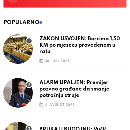
POPULARNO
ZAKON USVOJEN: Borcima 1,50
KM po mjesecu provedenom u
ratu
30. JULI 2026.
ALARM UPALJEN: Premijer
pozvao građane da smanje
potrošnju struje
2. AVGUST 2026.
BRUKA U BUGOJNU: Vučić