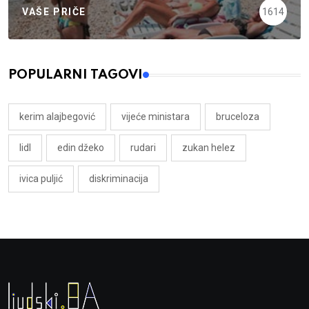
VAŠE PRIČE
1614
POPULARNI TAGOVI
kerim alajbegović
vijeće ministara
bruceloza
lidl
edin džeko
rudari
zukan helez
ivica puljić
diskriminacija