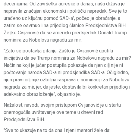
decenijama. Od završetka agresije o danas, naša država je
napravila značajan ekonomski i politički napredak. Sve je to
urađeno uz ključnu pomoć SAD-a", počeo je obraćanje, a
zatim se osvrnuo i na prijedlog članice Predsjedništva BiH
Željke Cvijanović da se američki predsjednik Donald Trump
nominira za Nobelovu nagradu za mir.
"Zato se postavlja pitanje: Zašto je Cvijanović uputila
inicijativu da se Trump nominira za Nobelovu nagradu za mir?
Način na koji je jučer postupila pokazuje da njen cilj nije ni
poštovanje naroda SAD-a ni predsjendika SAD-a. Očigledno,
njen pravi cilj nije ozbiljna rasprava o nominaciji za Nobelovu
nagradu za mir, jer, da jeste, dostavila bi konkretan prijedlog i
adekvatno obrazloženje", objasnio je.
Nažalost, navodi, svojim pristupom Cvijanović je u startu
onemogućila uvrštavanje ove teme u dnevni red
Predsjedništva BiH.
"Sve to ukazuje na to da ona i njeni mentori žele da: