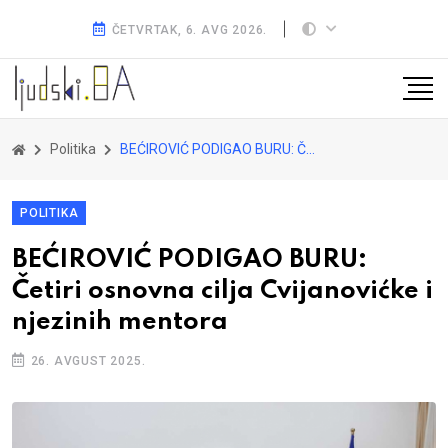
ČETVRTAK, 6. AVG 2026.
Politika
BEĆIROVIĆ PODIGAO BURU: Četiri osnovna cilja Cvijanovićke i njezinih mentora
POLITIKA
BEĆIROVIĆ PODIGAO BURU:
Četiri osnovna cilja Cvijanovićke i
njezinih mentora
26. AVGUST 2025.