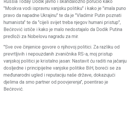
Russia Today Dodik javno i skandalozno poručio kako
"Moskva vodi ispravnu vanjsku politiku" i kako je "imala puno
pravo da napadne Ukrajinu" te da je "Vladimir Putin poznati
humanista" te da "cijeli svijet treba njegov humani pristup",
Bećirović ističe i kako je malo nedostajalo da Dodik Putina
predloži za Nobelovu nagradu za mir.
"Sve ove činjenice govore o njihovoj politici. Za razliku od
prevrtljivih i nepouzdanih zvaničnika RS-a, moj pristup
vanjskoj politici je kristalno jasan: Nastavit ću raditi na jačanju
dosljedne i principijelne vanjske politike BiH, boreći se za
međunarodni ugled i reputaciju naše države, dokazujući
djelima da smo partner od poovjerenja", poentirao je
Bećirović.