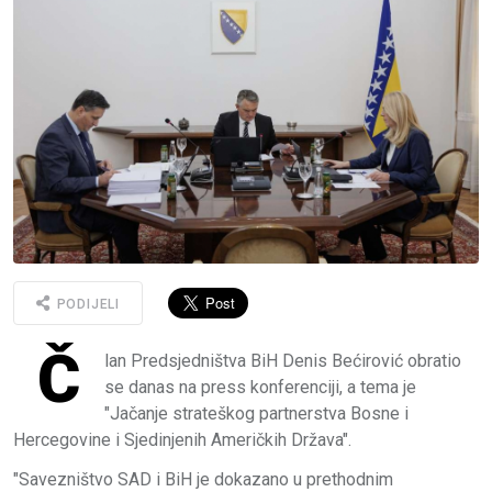
PODIJELI
Č
lan Predsjedništva BiH Denis Bećirović obratio
se danas na press konferenciji, a tema je
"Jačanje strateškog partnerstva Bosne i
Hercegovine i Sjedinjenih Američkih Država".
"Savezništvo SAD i BiH je dokazano u prethodnim