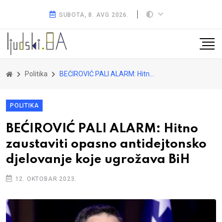
SUBOTA, 8. AVG 2026.
Politika
BEĆIROVIĆ PALI ALARM: Hitno zaustaviti opasno antidejtonsko djelovanje koje ugrožava BiH
POLITIKA
BEĆIROVIĆ PALI ALARM: Hitno
zaustaviti opasno antidejtonsko
djelovanje koje ugrožava BiH
12. OKTOBAR 2023.