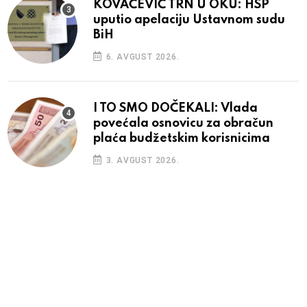
KOVAČEVIĆ TRN U OKU: HSP
uputio apelaciju Ustavnom sudu
BiH
6. AVGUST 2026.
I TO SMO DOČEKALI: Vlada
povećala osnovicu za obračun
plaća budžetskim korisnicima
3. AVGUST 2026.