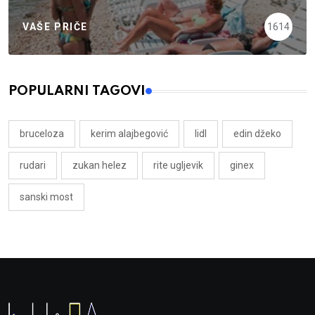
VAŠE PRIČE
1614
POPULARNI TAGOVI
bruceloza
kerim alajbegović
lidl
edin džeko
rudari
zukan helez
rite ugljevik
ginex
sanski most