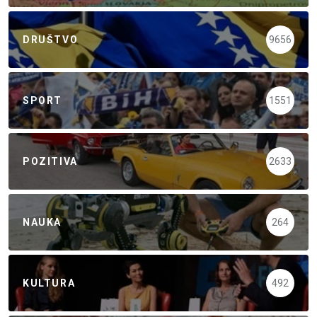
DRUŠTVO
9656
SPORT
1551
POZITIVA
2633
NAUKA
264
KULTURA
492