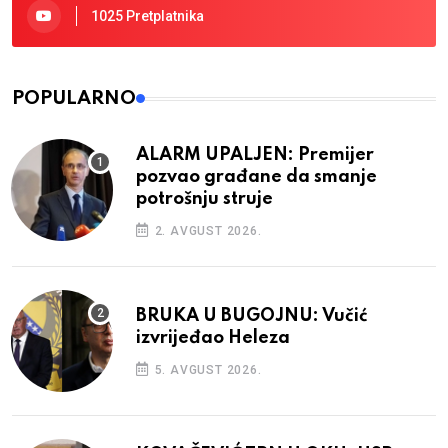
1025 Pretplatnika
POPULARNO
ALARM UPALJEN: Premijer
pozvao građane da smanje
potrošnju struje
2. AVGUST 2026.
BRUKA U BUGOJNU: Vučić
izvrijeđao Heleza
5. AVGUST 2026.