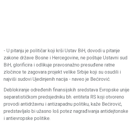
- U pitanju je političar koji krši Ustav BiH, dovodi u pitanje
zakone države Bosne i Hercegovine, ne poštuje Ustavni sud
BiH, glorificira i odlikuje pravosnažno presuđene ratne
zločince te zagovara projekt velike Srbije koji su osudili i
najviši sudovi Ujedinjenih nacija - naveo je Bećirović.
Deblokiranje određenih finansijskih sredstava Evropske unije
separatističkom predsjedniku bh. entiteta RS koji otvoreno
provodi antidržavnu i antizapadnu politiku, kaže Bećirović,
predstavljalo bi užasno loš potez nagrađivanja antidejtonske
i antievropske politike.