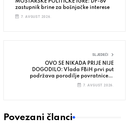
MOSTARSKE POLITIČKE IGRE: DF-ov
zastupnik brine za bošnjačke interese
7. AVGUST 2026.
SLJEDEĆI
OVO SE NIKADA PRIJE NIJE
DOGODILO: Vlada FBiH prvi put
podržava porodilje povratnice iz
cijele BiH
7. AVGUST 2026.
Povezani članci