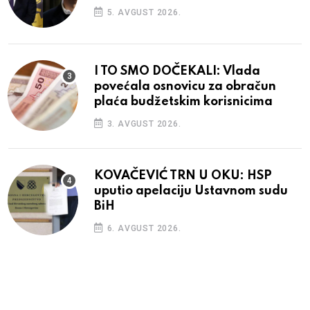
5. AVGUST 2026.
I TO SMO DOČEKALI: Vlada
povećala osnovicu za obračun
plaća budžetskim korisnicima
3. AVGUST 2026.
KOVAČEVIĆ TRN U OKU: HSP
uputio apelaciju Ustavnom sudu
BiH
6. AVGUST 2026.