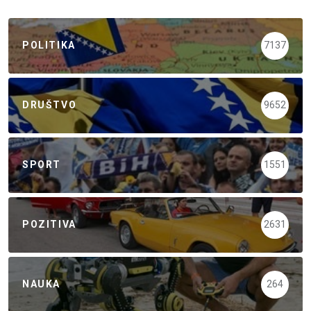
POLITIKA
7137
DRUŠTVO
9652
SPORT
1551
POZITIVA
2631
NAUKA
264