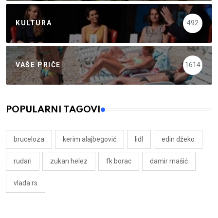
KULTURA
492
VAŠE PRIČE
1614
POPULARNI TAGOVI
bruceloza
kerim alajbegović
lidl
edin džeko
rudari
zukan helez
fk borac
damir mašić
vlada rs