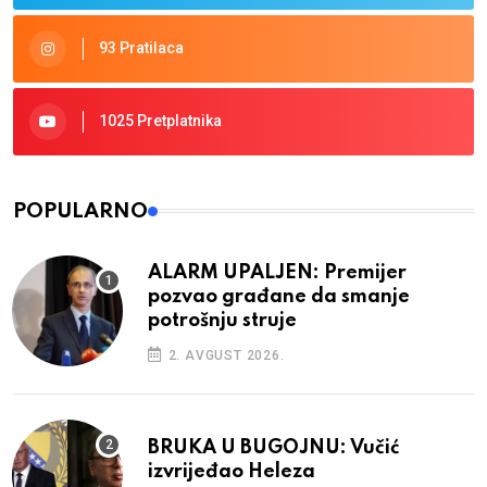
93 Pratilaca
1025 Pretplatnika
POPULARNO
ALARM UPALJEN: Premijer
pozvao građane da smanje
potrošnju struje
2. AVGUST 2026.
BRUKA U BUGOJNU: Vučić
izvrijeđao Heleza