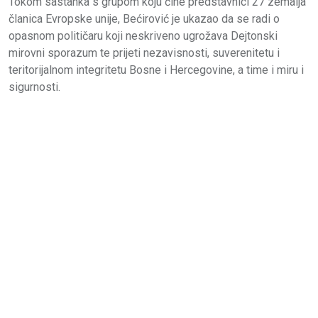
Tokom sastanka s grupom koju čine predstavnici 27 zemalja
članica Evropske unije, Bećirović je ukazao da se radi o
opasnom političaru koji neskriveno ugrožava Dejtonski
mirovni sporazum te prijeti nezavisnosti, suverenitetu i
teritorijalnom integritetu Bosne i Hercegovine, a time i miru i
sigurnosti.