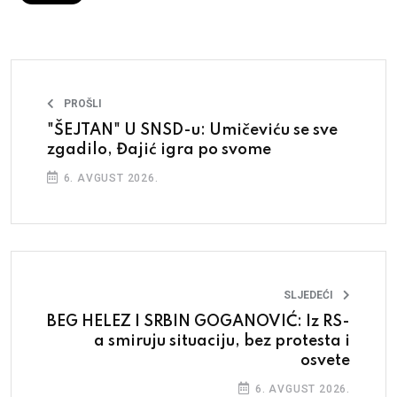
PROŠLI
"ŠEJTAN" U SNSD-u: Umičeviću se sve
zgadilo, Đajić igra po svome
6. AVGUST 2026.
SLJEDEĆI
BEG HELEZ I SRBIN GOGANOVIĆ: Iz RS-
a smiruju situaciju, bez protesta i
osvete
6. AVGUST 2026.