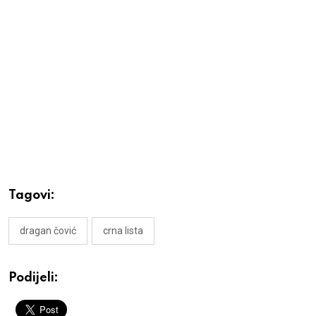
Tagovi:
dragan čović
crna lista
Podijeli: