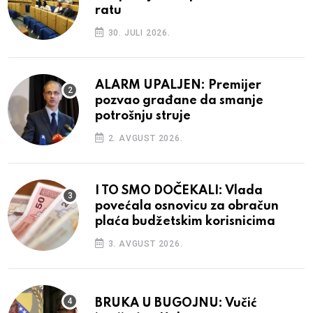
ratu
30. JULI 2026.
ALARM UPALJEN: Premijer
pozvao građane da smanje
potrošnju struje
2. AVGUST 2026.
I TO SMO DOČEKALI: Vlada
povećala osnovicu za obračun
plaća budžetskim korisnicima
3. AVGUST 2026.
BRUKA U BUGOJNU: Vučić