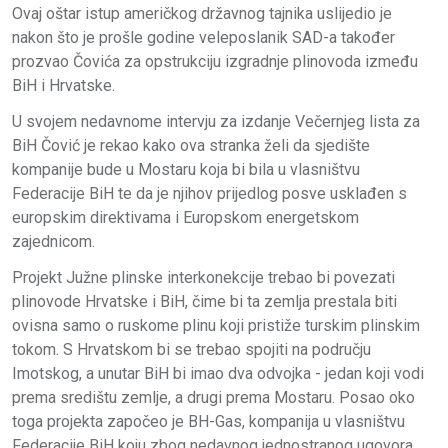
Ovaj oštar istup američkog državnog tajnika uslijedio je
nakon što je prošle godine veleposlanik SAD-a također
prozvao Čovića za opstrukciju izgradnje plinovoda između
BiH i Hrvatske.
U svojem nedavnome intervju za izdanje Večernjeg lista za
BiH Čović je rekao kako ova stranka želi da sjedište
kompanije bude u Mostaru koja bi bila u vlasništvu
Federacije BiH te da je njihov prijedlog posve usklađen s
europskim direktivama i Europskom energetskom
zajednicom.
Projekt Južne plinske interkonekcije trebao bi povezati
plinovode Hrvatske i BiH, čime bi ta zemlja prestala biti
ovisna samo o ruskome plinu koji pristiže turskim plinskim
tokom. S Hrvatskom bi se trebao spojiti na području
Imotskog, a unutar BiH bi imao dva odvojka - jedan koji vodi
prema središtu zemlje, a drugi prema Mostaru. Posao oko
toga projekta započeo je BH-Gas, kompanija u vlasništvu
Federacije BiH koju zbog nedavnog jednostranog ugovora