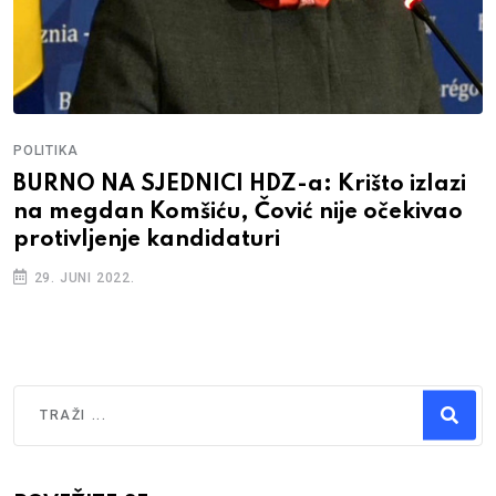
POLITIKA
BURNO NA SJEDNICI HDZ-a: Krišto izlazi
na megdan Komšiću, Čović nije očekivao
protivljenje kandidaturi
29. JUNI 2022.
Traži
Type 2 or more characters for results.