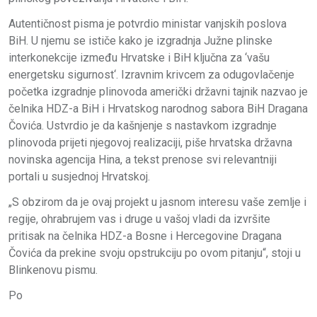
Autentičnost pisma je potvrdio ministar vanjskih poslova
BiH. U njemu se ističe kako je izgradnja Južne plinske
interkonekcije između Hrvatske i BiH ključna za ‘vašu
energetsku sigurnost‘. Izravnim krivcem za odugovlačenje
početka izgradnje plinovoda američki državni tajnik nazvao je
čelnika HDZ-a BiH i Hrvatskog narodnog sabora BiH Dragana
Čovića. Ustvrdio je da kašnjenje s nastavkom izgradnje
plinovoda prijeti njegovoj realizaciji, piše hrvatska državna
novinska agencija Hina, a tekst prenose svi relevantniji
portali u susjednoj Hrvatskoj.
„S obzirom da je ovaj projekt u jasnom interesu vaše zemlje i
regije, ohrabrujem vas i druge u vašoj vladi da izvršite
pritisak na čelnika HDZ-a Bosne i Hercegovine Dragana
Čovića da prekine svoju opstrukciju po ovom pitanju“, stoji u
Blinkenovu pismu.
Po