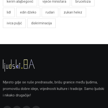
kerim alajbegović
vijeće ministara
bruceloza
lidl
edin džeko
rudari
zukan helez
ivica puljić
diskriminacija
Mjesto gdje se ruše predrasude, brišu granice među ljudima,
promovišu dobre ideje, vrijednosti kulture i tradicije. Samo ljudski
i nikako drugačije!