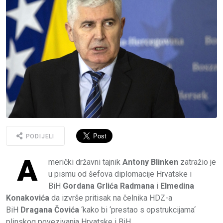
PODIJELI
A
merički državni tajnik
Antony Blinken
zatražio je
u pismu od šefova diplomacije Hrvatske i
BiH
Gordana Grlića Radmana
i
Elmedina
Konakovića
da izvrše pritisak na čelnika HDZ-a
BiH
Dragana Čovića
‘kako bi ‘prestao s opstrukcijama‘
plinskog povezivanja Hrvatske i BiH.