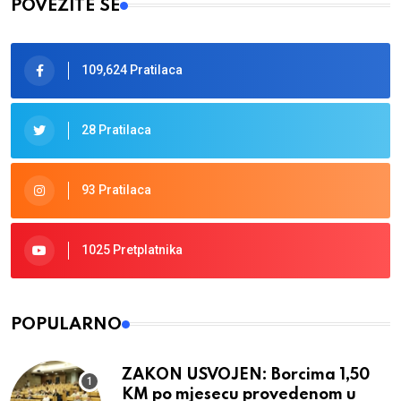
POVEŽITE SE
109,624 Pratilaca
28 Pratilaca
93 Pratilaca
1025 Pretplatnika
POPULARNO
ZAKON USVOJEN: Borcima 1,50
KM po mjesecu provedenom u