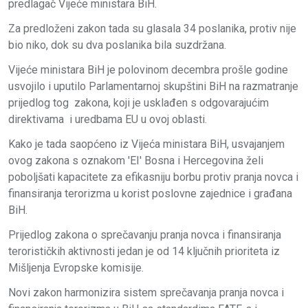
predlagač Vijeće ministara BiH.
Za predloženi zakon tada su glasala 34 poslanika, protiv nije
bio niko, dok su dva poslanika bila suzdržana.
Vijeće ministara BiH je polovinom decembra prošle godine
usvojilo i uputilo Parlamentarnoj skupštini BiH na razmatranje
prijedlog tog zakona, koji je usklađen s odgovarajućim
direktivama i uredbama EU u ovoj oblasti.
Kako je tada saopćeno iz Vijeća ministara BiH, usvajanjem
ovog zakona s oznakom 'EI' Bosna i Hercegovina želi
poboljšati kapacitete za efikasniju borbu protiv pranja novca i
finansiranja terorizma u korist poslovne zajednice i građana
BiH.
Prijedlog zakona o sprečavanju pranja novca i finansiranja
terorističkih aktivnosti jedan je od 14 ključnih prioriteta iz
Mišljenja Evropske komisije.
Novi zakon harmonizira sistem sprečavanja pranja novca i