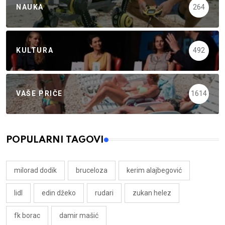
NAUKA
264
KULTURA
492
VAŠE PRIČE
1614
POPULARNI TAGOVI
milorad dodik
bruceloza
kerim alajbegović
lidl
edin džeko
rudari
zukan helez
fk borac
damir mašić