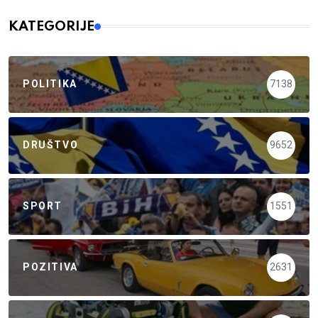
KATEGORIJE
POLITIKA
7138
DRUŠTVO
9652
SPORT
1551
POZITIVA
2631