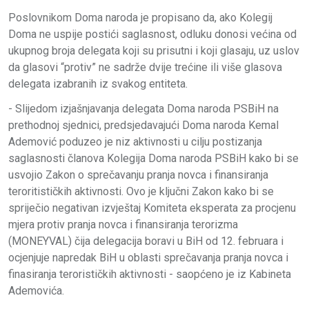
Poslovnikom Doma naroda je propisano da, ako Kolegij
Doma ne uspije postići saglasnost, odluku donosi većina od
ukupnog broja delegata koji su prisutni i koji glasaju, uz uslov
da glasovi “protiv” ne sadrže dvije trećine ili više glasova
delegata izabranih iz svakog entiteta.
- Slijedom izjašnjavanja delegata Doma naroda PSBiH na
prethodnoj sjednici, predsjedavajući Doma naroda Kemal
Ademović poduzeo je niz aktivnosti u cilju postizanja
saglasnosti članova Kolegija Doma naroda PSBiH kako bi se
usvojio Zakon o sprečavanju pranja novca i finansiranja
teroritističkih aktivnosti. Ovo je ključni Zakon kako bi se
spriječio negativan izvještaj Komiteta eksperata za procjenu
mjera protiv pranja novca i finansiranja terorizma
(MONEYVAL) čija delegacija boravi u BiH od 12. februara i
ocjenjuje napredak BiH u oblasti sprečavanja pranja novca i
finasiranja terorističkih aktivnosti - saopćeno je iz Kabineta
Ademovića.