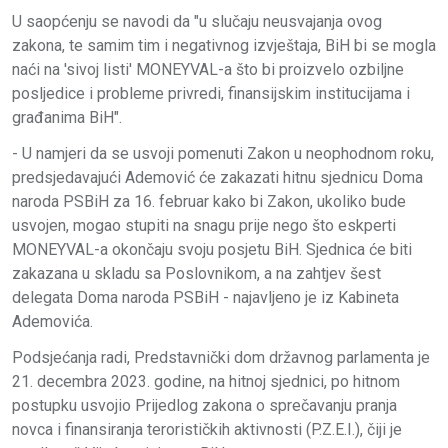
U saopćenju se navodi da "u slučaju neusvajanja ovog
zakona, te samim tim i negativnog izvještaja, BiH bi se mogla
naći na 'sivoj listi' MONEYVAL-a što bi proizvelo ozbiljne
posljedice i probleme privredi, finansijskim institucijama i
građanima BiH".
- U namjeri da se usvoji pomenuti Zakon u neophodnom roku,
predsjedavajući Ademović će zakazati hitnu sjednicu Doma
naroda PSBiH za 16. februar kako bi Zakon, ukoliko bude
usvojen, mogao stupiti na snagu prije nego što eskperti
MONEYVAL-a okončaju svoju posjetu BiH. Sjednica će biti
zakazana u skladu sa Poslovnikom, a na zahtjev šest
delegata Doma naroda PSBiH - najavljeno je iz Kabineta
Ademovića.
Podsjećanja radi, Predstavnički dom državnog parlamenta je
21. decembra 2023. godine, na hitnoj sjednici, po hitnom
postupku usvojio Prijedlog zakona o sprečavanju pranja
novca i finansiranja terorističkih aktivnosti (P.Z.E.I.), čiji je