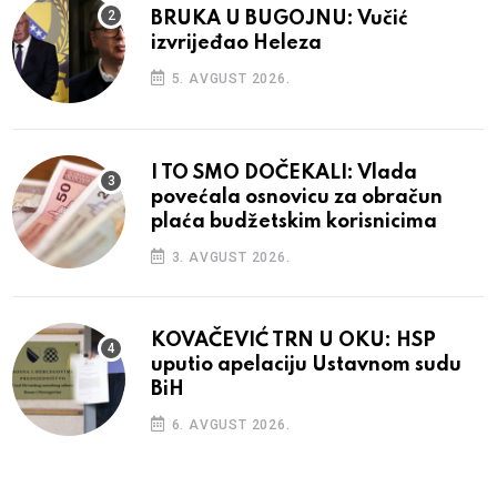
BRUKA U BUGOJNU: Vučić
izvrijeđao Heleza
5. AVGUST 2026.
I TO SMO DOČEKALI: Vlada
povećala osnovicu za obračun
plaća budžetskim korisnicima
3. AVGUST 2026.
KOVAČEVIĆ TRN U OKU: HSP
uputio apelaciju Ustavnom sudu
BiH
6. AVGUST 2026.