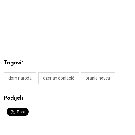
Tagovi:
dom naroda
dženan đonlagić
pranje novca
Podijeli: