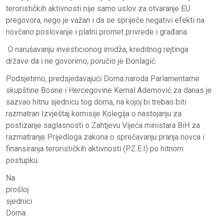
terorističkih aktivnosti nije samo uslov za otvaranje EU
pregovora, nego je važan i da se spriječe negativi efekti na
novčano poslovanje i platni promet privrede i građana.
O narušavanju investicionog imidža, kreditnog rejtinga
države da i ne govorimo, poručio je Đonlagić.
Podsjetimo, predsjedavajući Doma naroda Parlamentarne
skupštine Bosne i Hercegovine Kemal Ademović za danas je
sazvao hitnu sjednicu tog doma, na kojoj bi trebao biti
razmatran Izvještaj komisije Kolegija o nastojanju za
postizanje saglasnosti o Zahtjevu Vijeća ministara BiH za
razmatranje Prijedloga zakona o sprečavanju pranja novca i
finansiranja terorističkih aktivnosti (P.Z.E.I) po hitnom
postupku.
Na
prošloj
sjednici
Doma