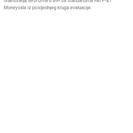
finansiranja terorizma u BiH sa standardima FATF-a i
Moneyvala iz posljednjeg kruga evaluacije.