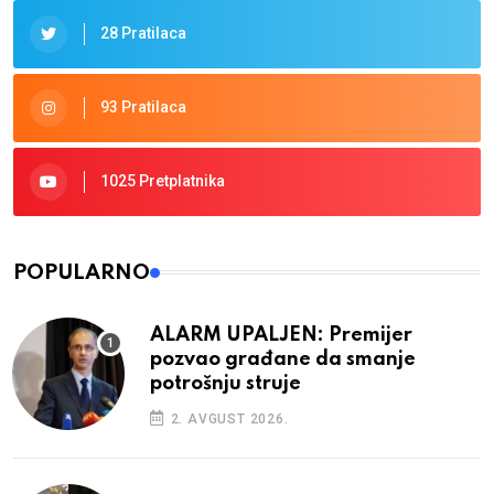
28 Pratilaca
93 Pratilaca
1025 Pretplatnika
POPULARNO
ALARM UPALJEN: Premijer
pozvao građane da smanje
potrošnju struje
2. AVGUST 2026.