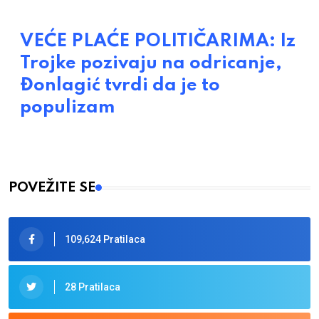
VEĆE PLAĆE POLITIČARIMA: Iz
Trojke pozivaju na odricanje,
Đonlagić tvrdi da je to
populizam
POVEŽITE SE
109,624 Pratilaca
28 Pratilaca