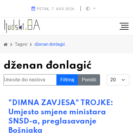
PETAK, 7. AVG 2026.
Tagovi
dženan đonlagić
dženan đonlagić
Unesite dio naslova
Display #
Filtriraj
Poništi
"DIMNA ZAVJESA" TROJKE:
Umjesto smjene ministara
SNSD-a, preglasavanje
Bošnjaka