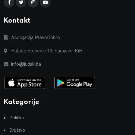
Kontakt
Asocijacija PravoDobro
Habibe Stočević 13, Sarajevo, BiH
info@ljudski.ba
Kategorije
Politika
Društvo