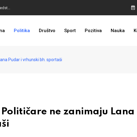
I TO SMO DOČEKALI: Grad u BiH prvi put dobio sredstva EU
BURA U MOSTARU: Otpušteni radnici odbili poziv Kordića, uskoro povratak na posao
na
Politika
Društvo
Sport
Pozitiva
Nauka
K
LOŠE VIJESTI ZA DODIKA: Povratak na crnu listu sve bliže
a Pudar i vrhunski bh. sportaši
litičare ne zanimaju Lana
ši