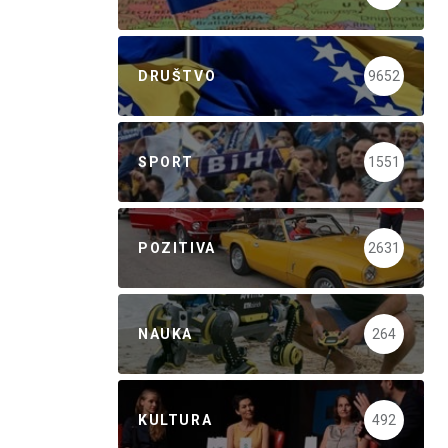
DRUŠTVO
9652
SPORT
1551
POZITIVA
2631
NAUKA
264
KULTURA
492