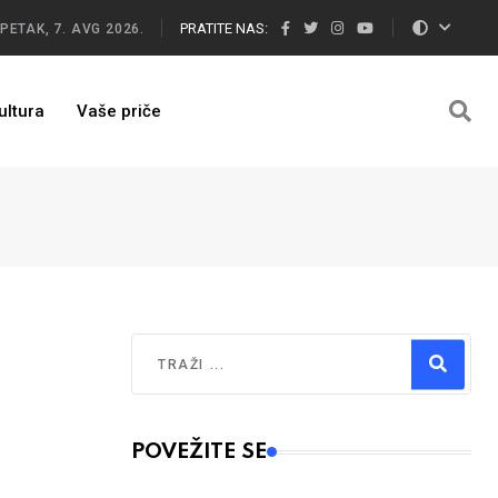
PRATITE NAS:
PETAK, 7. AVG 2026.
ultura
Vaše priče
Traži
Type 2 or more characters for results.
POVEŽITE SE