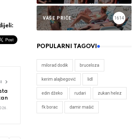
VAŠE PRIČE
1614
ijeli:
POPULARNI TAGOVI
milorad dodik
bruceloza
kerim alajbegović
lidl
I
sta
edin džeko
rudari
zukan helez
kan
fk borac
damir mašić
026.