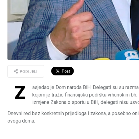
PODIJELI
Z
asjedao je Dom naroda BiH. Delegati su su razmatrali
kojom je tražio finansijsku podršku vrhunskim bh.
izmjene Zakona o sportu u BiH, delegati nisu usvoj
Dnevni red bez konkretnih prijedloga i zakona, a posebno onih
ovoga doma.