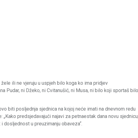
žele ili ne vjeruju u uspjeh bilo koga ko ima pridjev
a Pudar, ni Džeko, ni Cvitanušić, ni Musa, ni bilo koji sportaš bil
 ovo biti posljednja sjednica na kojoj neće imati na dnevnom redu
: „Kako predsjedavajući najavi za petnaestak dana novu sjednicu
st i dosljednost u preuzimanju obaveza“.