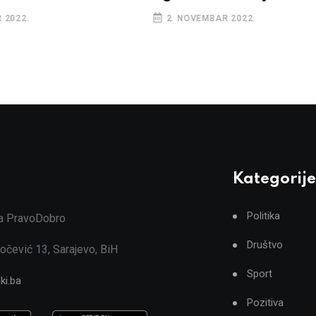
 2022.
2. NOVEMBAR 2022.
Kategorije
Politika
ja PravoDobro
Društvo
očević 13, Sarajevo, BiH
Sport
ki.ba
Pozitiva