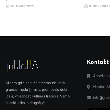
30. MART 2023.
8. NOVEMBAR
Kontakt
Asocijaci
Mjesto gdje se ruše predrasude, brišu
Habibe St
granice među ljudima, promovišu dobre
ideje, vrijednosti kulture i tradicije. Samo
info@ljuds
ljudski i nikako drugačije!