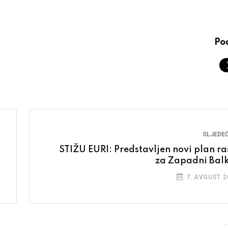
Pod
SLJEDEĆ
STIŽU EURI: Predstavljen novi plan ra
za Zapadni Bal
7. AVGUST 2