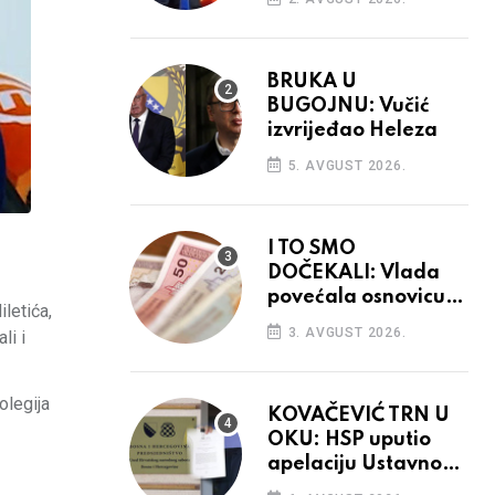
BRUKA U
BUGOJNU: Vučić
izvrijeđao Heleza
5. AVGUST 2026.
I TO SMO
DOČEKALI: Vlada
povećala osnovicu
iletića,
za obračun plaća
3. AVGUST 2026.
li i
budžetskim
korisnicima
olegija
KOVAČEVIĆ TRN U
OKU: HSP uputio
apelaciju Ustavnom
sudu BiH