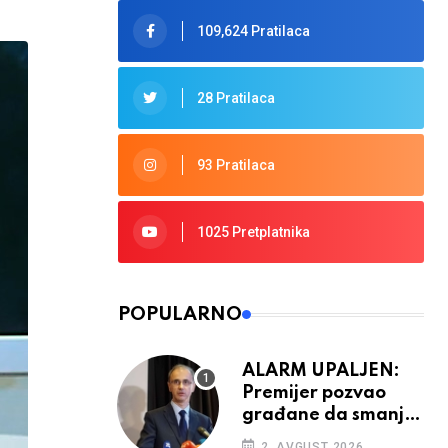
109,624 Pratilaca
28 Pratilaca
93 Pratilaca
1025 Pretplatnika
POPULARNO
ALARM UPALJEN:
Premijer pozvao
građane da smanje
potrošnju struje
2. AVGUST 2026.