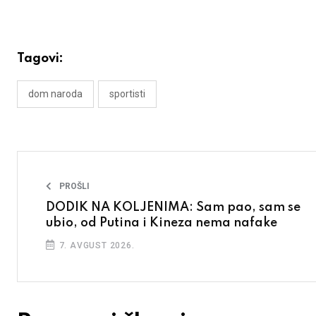
Tagovi:
dom naroda
sportisti
PROŠLI
DODIK NA KOLJENIMA: Sam pao, sam se
ubio, od Putina i Kineza nema nafake
7. AVGUST 2026.