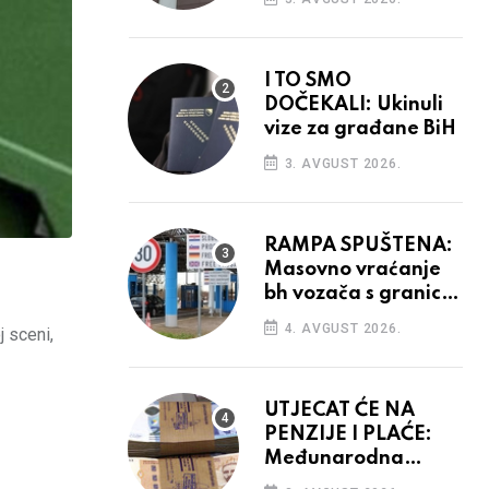
odluka
I TO SMO
DOČEKALI: Ukinuli
vize za građane BiH
3. AVGUST 2026.
RAMPA SPUŠTENA:
Masovno vraćanje
bh vozača s granica
EU, protesti na
4. AVGUST 2026.
j sceni,
vidiku
UTJECAT ĆE NA
PENZIJE I PLAĆE:
Međunarodna
agencija potvrdila