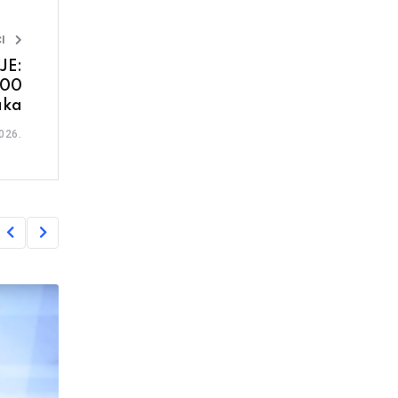
I
JE:
500
aka
026.