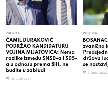
POLITIKA
POLITIKA
ĆAMIL DURAKOVIĆ
BOSANAC I
PODRŽAO KANDIDATURU
zvanično 
VOJINA MIJATOVIĆA: Nema
Predsjedni
razlike između SNSD-a i SDS-
državu i s
a u odnosu prema BiH, ne
se nastavl
budite u zabludi
9. JUNI 2022.
10. JUNI 2022.