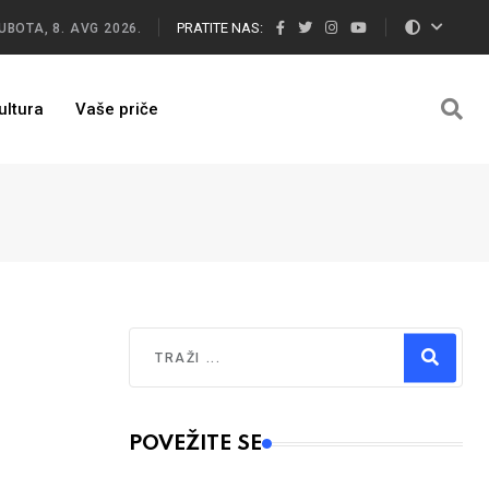
PRATITE NAS:
UBOTA, 8. AVG 2026.
ultura
Vaše priče
Traži
Type 2 or more characters for results.
POVEŽITE SE