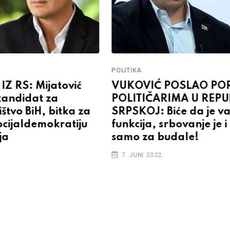
POLITIKA
Z RS: Mijatović
VUKOVIĆ POSLAO PO
kandidat za
POLITIČARIMA U REPU
štvo BiH, bitka za
SRPSKOJ: Biće da je va
ocijaldemokratiju
funkcija, srbovanje je 
ja
samo za budale!
7. JUNI 2022.