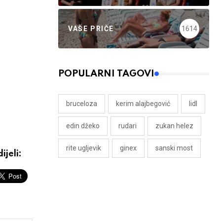
VAŠE PRIČE
1614
POPULARNI TAGOVI
bruceloza
kerim alajbegović
lidl
edin džeko
rudari
zukan helez
rite ugljevik
ginex
sanski most
ijeli: