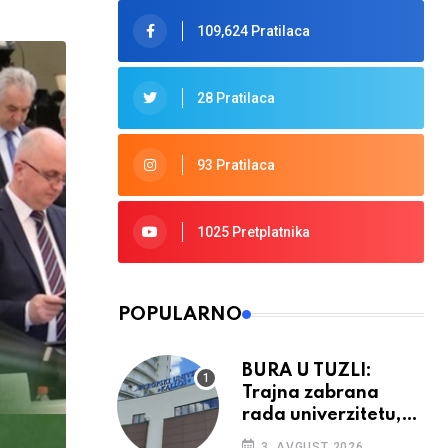
109,624 Pratilaca
28 Pratilaca
93 Pratilaca
1025 Pretplatnika
POPULARNO
BURA U TUZLI:
Trajna zabrana
rada univerzitetu,
provedba sudskih
3. AVGUST 2026.