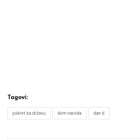
Tagovi:
pokret za državu
dom naroda
dan d