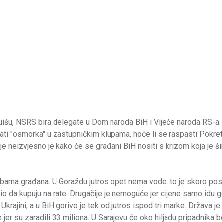
uišu, NSRS bira delegate u Dom naroda BiH i Vijeće naroda RS-a.
ati "osmorka" u zastupničkim klupama, hoće li se raspasti Pokre
aje neizvjesno je kako će se građani BiH nositi s krizom koja je š
otrebama građana. U Goraždu jutros opet nema vode, to je skoro po
 da kupuju na rate. Drugačije je nemoguće jer cijene samo idu g
Ukrajini, a u BiH gorivo je tek od jutros ispod tri marke. Država je
e jer su zaradili 33 miliona. U Sarajevu će oko hiljadu pripadnika 