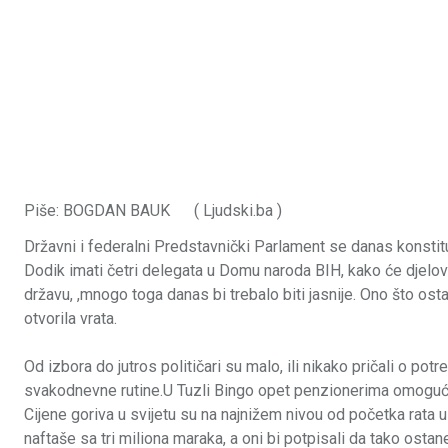
Piše: BOGDAN BAUK ( Ljudski.ba )
Državni i federalni Predstavnički Parlament se danas konstit
Dodik imati četri delegata u Domu naroda BIH, kako će djelov
državu, ,mnogo toga danas bi trebalo biti jasnije. Ono što ost
otvorila vrata.
Od izbora do jutros političari su malo, ili nikako pričali o p
svakodnevne rutine.U Tuzli Bingo opet penzionerima omogućio
Cijene goriva u svijetu su na najnižem nivou od početka rata u 
naftaše sa tri miliona maraka, a oni bi potpisali da tako ostan