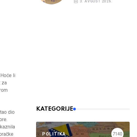
3. AVGUST 2026.
kreditni rejting BiH
 Hoće li
t za
irom
KATEGORIJE
stao dio
ore.
 kaznila
boračke
POLITIKA
7140