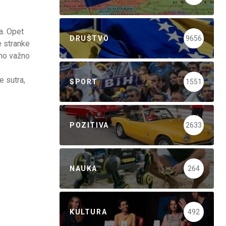
a. Opet
DRUŠTVO
9656
e stranke
dino važno
e sutra,
SPORT
1551
POZITIVA
2633
NAUKA
264
KULTURA
492