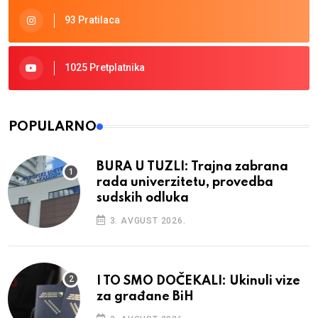
93 Pratilaca
1025 Pretplatnika
POPULARNO
BURA U TUZLI: Trajna zabrana
rada univerzitetu, provedba
sudskih odluka
3. AVGUST 2026.
I TO SMO DOČEKALI: Ukinuli vize
za građane BiH