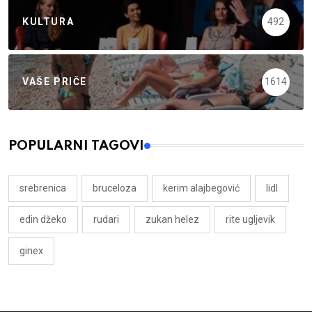
KULTURA
492
VAŠE PRIČE
1614
POPULARNI TAGOVI
srebrenica
bruceloza
kerim alajbegović
lidl
edin džeko
rudari
zukan helez
rite ugljevik
ginex