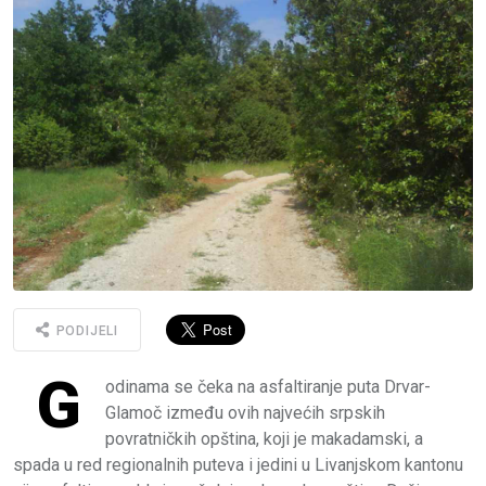
PODIJELI
G
odinama se čeka na asfaltiranje puta Drvar-
Glamoč između ovih najvećih srpskih
povratničkih opština, koji je makadamski, a
spada u red regionalnih puteva i jedini u Livanjskom kantonu