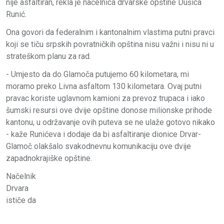
nije asfaltiran, rekla je načelnica drvarske opštine Dušica
Runić.
Ona govori da federalnim i kantonalnim vlastima putni pravci
koji se tiču srpskih povratničkih opština nisu važni i nisu ni u
strateškom planu za rad.
- Umjesto da do Glamoča putujemo 60 kilometara, mi
moramo preko Livna asfaltom 130 kilometara. Ovaj putni
pravac koriste uglavnom kamioni za prevoz trupaca i iako
šumski resursi ove dvije opštine donose milionske prihode
kantonu, u održavanje ovih puteva se ne ulaže gotovo nikako
- kaže Runićeva i dodaje da bi asfaltiranje dionice Drvar-
Glamoč olakšalo svakodnevnu komunikaciju ove dvije
zapadnokrajiške opštine.
Načelnik
Drvara
ističe da