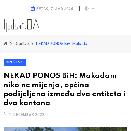
PETAK, 7. AVG 2026.
Društvo
NEKAD PONOS BiH: Makadam niko ne mijenja, općina podijeljena između dva entiteta i dva kantona
DRUŠTVO
NEKAD PONOS BiH: Makadam
niko ne mijenja, općina
podijeljena između dva entiteta i
dva kantona
1. DECEMBAR 2022.