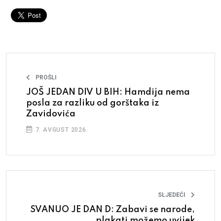
PROŠLI
JOŠ JEDAN DIV U BIH: Hamdija nema
posla za razliku od gorštaka iz
Zavidovića
7. AVGUST 2026.
SLJEDEĆI
SVANUO JE DAN D: Zabavi se narode,
plakati možemo uvijek