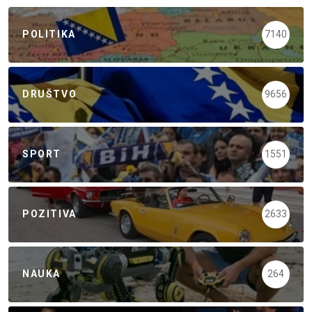
POLITIKA
7140
DRUŠTVO
9656
SPORT
1551
POZITIVA
2633
NAUKA
264