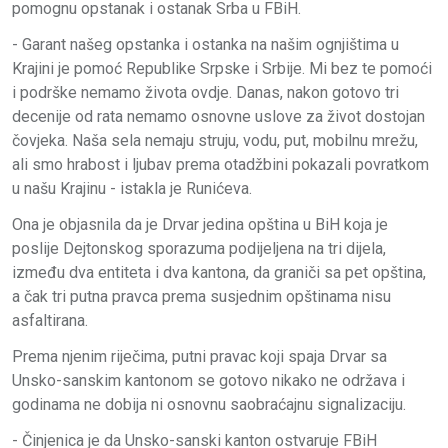
pomognu opstanak i ostanak Srba u FBiH.
- Garant našeg opstanka i ostanka na našim ognjištima u
Krajini je pomoć Republike Srpske i Srbije. Mi bez te pomoći
i podrške nemamo života ovdje. Danas, nakon gotovo tri
decenije od rata nemamo osnovne uslove za život dostojan
čovjeka. Naša sela nemaju struju, vodu, put, mobilnu mrežu,
ali smo hrabost i ljubav prema otadžbini pokazali povratkom
u našu Krajinu - istakla je Runićeva.
Ona je objasnila da je Drvar jedina opština u BiH koja je
poslije Dejtonskog sporazuma podijeljena na tri dijela,
između dva entiteta i dva kantona, da graniči sa pet opština,
a čak tri putna pravca prema susjednim opštinama nisu
asfaltirana.
Prema njenim riječima, putni pravac koji spaja Drvar sa
Unsko-sanskim kantonom se gotovo nikako ne održava i
godinama ne dobija ni osnovnu saobraćajnu signalizaciju.
- Činjenica je da Unsko-sanski kanton ostvaruje FBiH