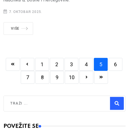
7. OKTOBAR 2025.
VIŠE
1
2
3
4
5
6
7
8
9
10
Traži
Type 2 or more characters for results.
POVEŽITE SE