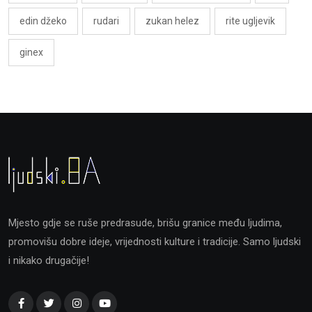
edin džeko
rudari
zukan helez
rite ugljevik
ginex
Mjesto gdje se ruše predrasude, brišu granice među ljudima,
promovišu dobre ideje, vrijednosti kulture i tradicije. Samo ljudski
i nikako drugačije!