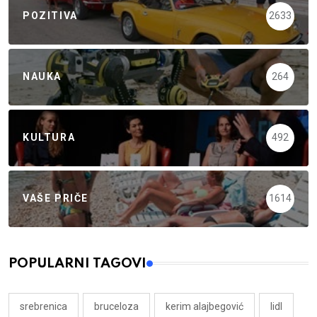
POZITIVA
2633
NAUKA
264
KULTURA
492
VAŠE PRIČE
1614
POPULARNI TAGOVI
srebrenica
bruceloza
kerim alajbegović
lidl