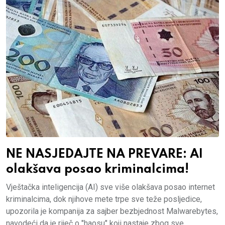
NE NASJEDAJTE NA PREVARE: AI
olakšava posao kriminalcima!
Vještačka inteligencija (AI) sve više olakšava posao internet
kriminalcima, dok njihove mete trpe sve teže posljedice,
upozorila je kompanija za sajber bezbjednost Malwarebytes,
navodeći da je riječ o "haosu" koji nastaje zbog sve