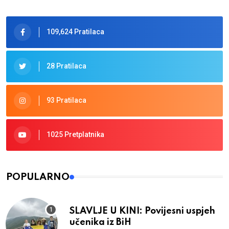
109,624 Pratilaca
28 Pratilaca
93 Pratilaca
1025 Pretplatnika
POPULARNO
SLAVLJE U KINI: Povijesni uspjeh
učenika iz BiH