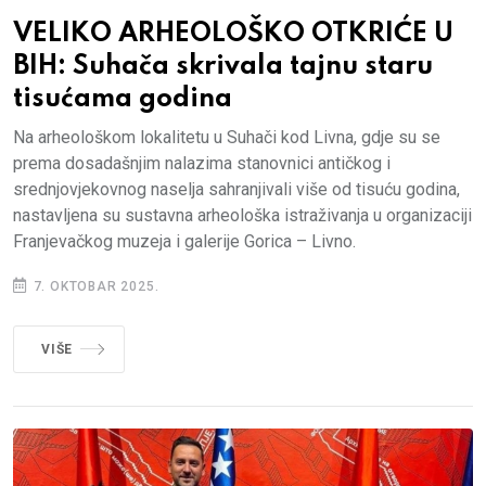
VELIKO ARHEOLOŠKO OTKRIĆE U
BIH: Suhača skrivala tajnu staru
tisućama godina
Na arheološkom lokalitetu u Suhači kod Livna, gdje su se
prema dosadašnjim nalazima stanovnici antičkog i
srednjovjekovnog naselja sahranjivali više od tisuću godina,
nastavljena su sustavna arheološka istraživanja u organizaciji
Franjevačkog muzeja i galerije Gorica – Livno.
7. OKTOBAR 2025.
VIŠE