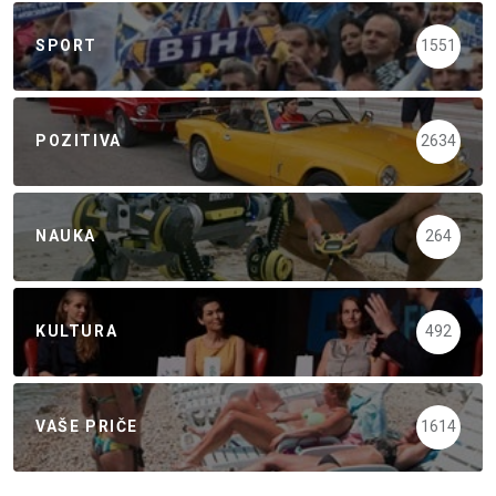
SPORT
1551
POZITIVA
2634
NAUKA
264
KULTURA
492
VAŠE PRIČE
1614