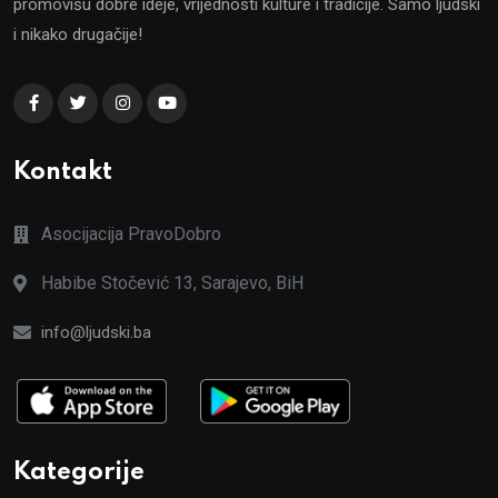
promovišu dobre ideje, vrijednosti kulture i tradicije. Samo ljudski
i nikako drugačije!
Kontakt
Asocijacija PravoDobro
Habibe Stočević 13, Sarajevo, BiH
info@ljudski.ba
Kategorije