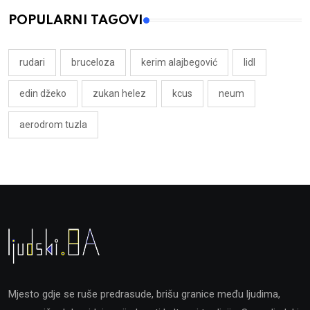
POPULARNI TAGOVI
rudari
bruceloza
kerim alajbegović
lidl
edin džeko
zukan helez
kcus
neum
aerodrom tuzla
Mjesto gdje se ruše predrasude, brišu granice među ljudima,