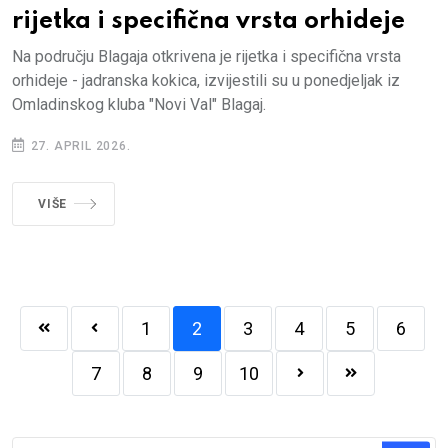
rijetka i specifična vrsta orhideje
Na području Blagaja otkrivena je rijetka i specifična vrsta
orhideje - jadranska kokica, izvijestili su u ponedjeljak iz
Omladinskog kluba "Novi Val" Blagaj.
27. APRIL 2026.
VIŠE
1
2
3
4
5
6
7
8
9
10
Traži