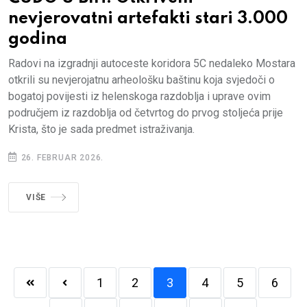
nevjerovatni artefakti stari 3.000
godina
Radovi na izgradnji autoceste koridora 5C nedaleko Mostara
otkrili su nevjerojatnu arheološku baštinu koja svjedoči o
bogatoj povijesti iz helenskoga razdoblja i uprave ovim
područjem iz razdoblja od četvrtog do prvog stoljeća prije
Krista, što je sada predmet istraživanja.
26. FEBRUAR 2026.
VIŠE
1
2
3
4
5
6