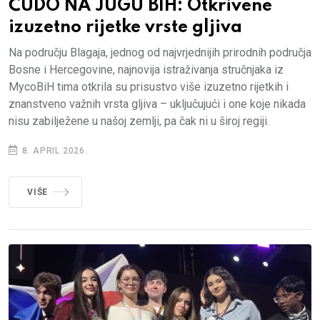
ČUDO NA JUGU BIH: Otkrivene
izuzetno rijetke vrste gljiva
Na području Blagaja, jednog od najvrjednijih prirodnih područja
Bosne i Hercegovine, najnovija istraživanja stručnjaka iz
MycoBiH tima otkrila su prisustvo više izuzetno rijetkih i
znanstveno važnih vrsta gljiva – uključujući i one koje nikada
nisu zabilježene u našoj zemlji, pa čak ni u široj regiji.
8. APRIL 2026.
VIŠE