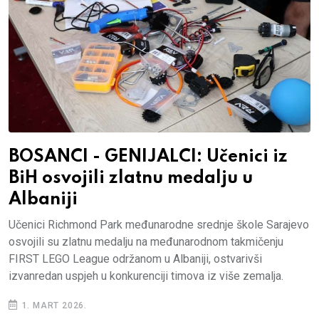
BOSANCI - GENIJALCI: Učenici iz
BiH osvojili zlatnu medalju u
Albaniji
Učenici Richmond Park međunarodne srednje škole Sarajevo
osvojili su zlatnu medalju na međunarodnom takmičenju
FIRST LEGO League održanom u Albaniji, ostvarivši
izvanredan uspjeh u konkurenciji timova iz više zemalja.
1. MART 2026.