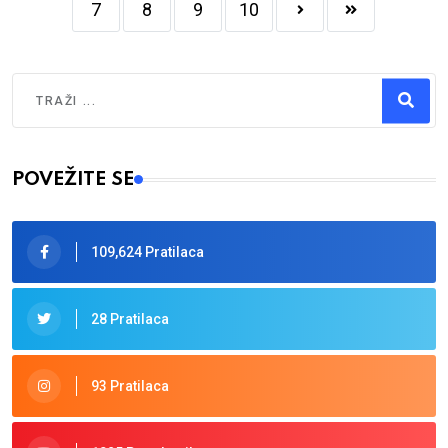
7
8
9
10
Traži
Type 2 or more characters for results.
POVEŽITE SE
109,624 Pratilaca
28 Pratilaca
93 Pratilaca