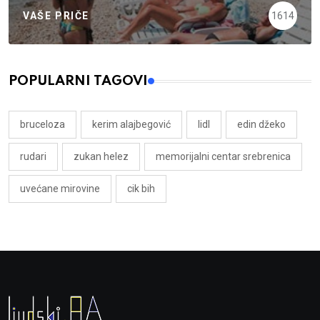
VAŠE PRIČE
1614
POPULARNI TAGOVI
bruceloza
kerim alajbegović
lidl
edin džeko
rudari
zukan helez
memorijalni centar srebrenica
uvećane mirovine
cik bih