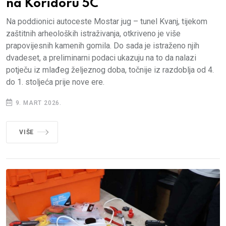
na Koridoru 5C
Na poddionici autoceste Mostar jug – tunel Kvanj, tijekom
zaštitnih arheoloških istraživanja, otkriveno je više
prapovijesnih kamenih gomila. Do sada je istraženo njih
dvadeset, a preliminarni podaci ukazuju na to da nalazi
potječu iz mlađeg željeznog doba, točnije iz razdoblja od 4.
do 1. stoljeća prije nove ere.
9. MART 2026.
VIŠE