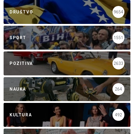
DRUŠTVO
9654
SPORT
1551
POZITIVA
2633
NAUKA
264
KULTURA
492