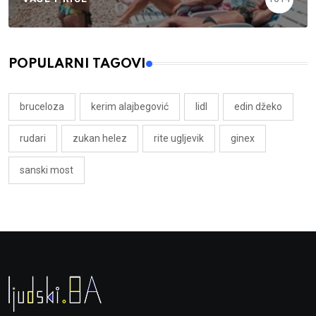
POPULARNI TAGOVI
bruceloza
kerim alajbegović
lidl
edin džeko
rudari
zukan helez
rite ugljevik
ginex
sanski most