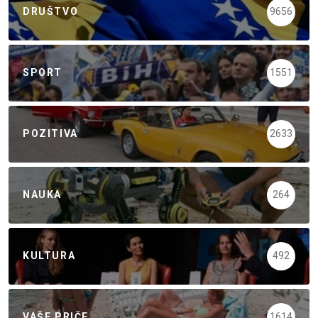
DRUŠTVO
9656
SPORT
1551
POZITIVA
2633
NAUKA
264
KULTURA
492
VAŠE PRIČE
1614