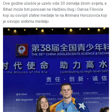
Ove godine učešće je uzelo više 20 zemalja širom svijeta, a
Bihać može biti ponosan na Hadžeru Đug i Darisa Filovića
koji su osvojili zlatne medalje te na Ammara Horozovića koji
je osvojio srebrnu medalju.