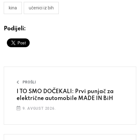
kina
učenici iz bih
Podijeli:
PROŠLI
I TO SMO DOČEKALI: Prvi punjač za
električne automobile MADE IN BiH
9. AVGUST 2026.