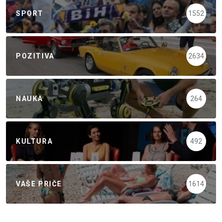
SPORT
1552
POZITIVA
2634
NAUKA
264
KULTURA
492
VAŠE PRIČE
1614