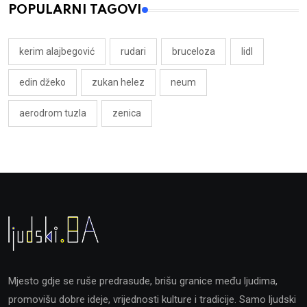
POPULARNI TAGOVI
kerim alajbegović
rudari
bruceloza
lidl
edin džeko
zukan helez
neum
aerodrom tuzla
zenica
Mjesto gdje se ruše predrasude, brišu granice među ljudima,
promovišu dobre ideje, vrijednosti kulture i tradicije. Samo ljudski