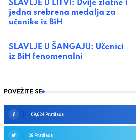
SLAVLJE U LITVI: Dvije zlatne i
jedna srebrena medalja za
učenike iz BiH
SLAVLJE U ŠANGAJU: Učenici
iz BiH fenomenalni
POVEŽITE SE
109,624 Pratilaca
28 Pratilaca