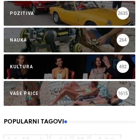
POZITIVA
2635
NAUKA
264
KULTURA
492
VAŠE PRIČE
1615
POPULARNI TAGOVI