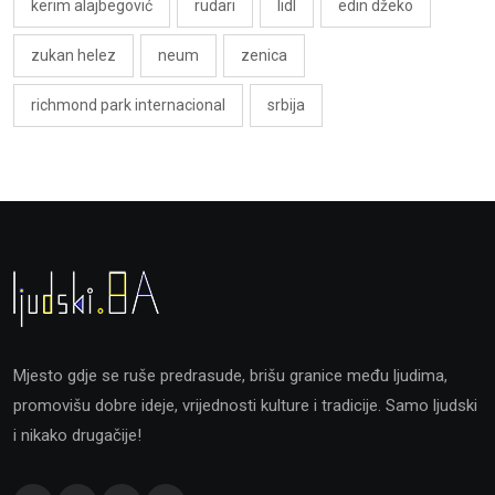
kerim alajbegović
rudari
lidl
edin džeko
zukan helez
neum
zenica
richmond park internacional
srbija
Mjesto gdje se ruše predrasude, brišu granice među ljudima,
promovišu dobre ideje, vrijednosti kulture i tradicije. Samo ljudski
i nikako drugačije!