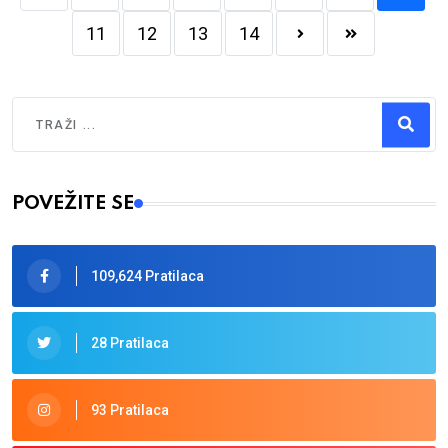
11
12
13
14
Traži
Type 2 or more characters for results.
POVEŽITE SE
109,624 Pratilaca
28 Pratilaca
93 Pratilaca