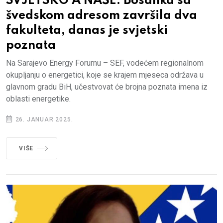
SVJETSKO A NAŠE: Bosanka sa
švedskom adresom završila dva
fakulteta, danas je svjetski
poznata
Na Sarajevo Energy Forumu – SEF, vodećem regionalnom
okupljanju o energetici, koje se krajem mjeseca održava u
glavnom gradu BiH, učestvovat će brojna poznata imena iz
oblasti energetike.
26. JANUAR 2025.
VIŠE