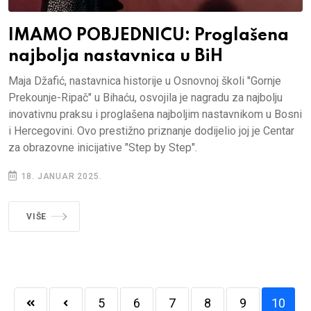
IMAMO POBJEDNICU: Proglašena
najbolja nastavnica u BiH
Maja Džafić, nastavnica historije u Osnovnoj školi "Gornje
Prekounje-Ripač" u Bihaću, osvojila je nagradu za najbolju
inovativnu praksu i proglašena najboljim nastavnikom u Bosni
i Hercegovini. Ovo prestižno priznanje dodijelio joj je Centar
za obrazovne inicijative "Step by Step".
18. JANUAR 2025.
VIŠE
5
6
7
8
9
10