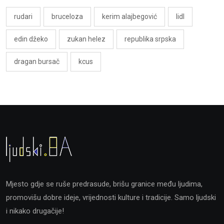
rudari
bruceloza
kerim alajbegović
lidl
edin džeko
zukan helez
republika srpska
dragan bursač
kcus
Mjesto gdje se ruše predrasude, brišu granice među ljudima,
promovišu dobre ideje, vrijednosti kulture i tradicije. Samo ljudski
i nikako drugačije!