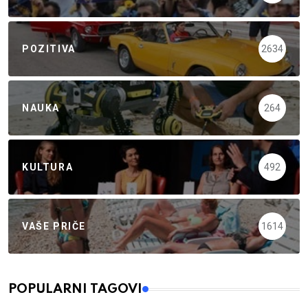
POZITIVA
2634
NAUKA
264
KULTURA
492
VAŠE PRIČE
1614
POPULARNI TAGOVI