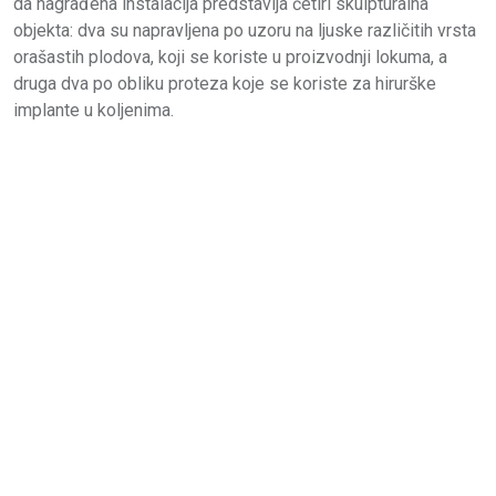
da nagrađena instalacija predstavlja četiri skulpturalna
objekta: dva su napravljena po uzoru na ljuske različitih vrsta
orašastih plodova, koji se koriste u proizvodnji lokuma, a
druga dva po obliku proteza koje se koriste za hirurške
implante u koljenima.