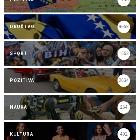
DRUŠTVO
9658
SPORT
1552
POZITIVA
2634
NAUKA
264
KULTURA
492