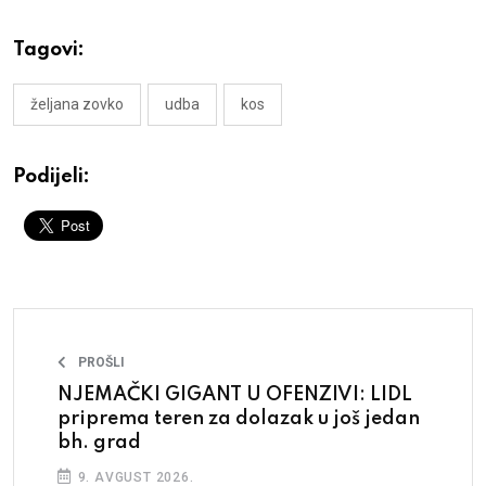
Tagovi:
željana zovko
udba
kos
Podijeli:
PROŠLI
NJEMAČKI GIGANT U OFENZIVI: LIDL
priprema teren za dolazak u još jedan
bh. grad
9. AVGUST 2026.