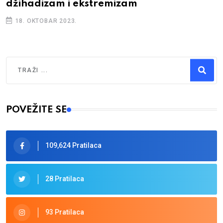
džihadizam i ekstremizam
18. OKTOBAR 2023.
Traži
Type 2 or more characters for results.
POVEŽITE SE
109,624 Pratilaca
28 Pratilaca
93 Pratilaca