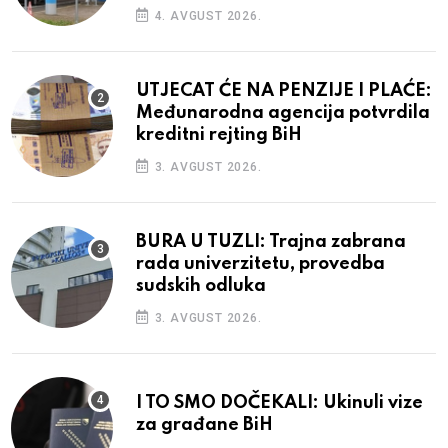
4. AVGUST 2026.
UTJECAT ĆE NA PENZIJE I PLAĆE:
Međunarodna agencija potvrdila
kreditni rejting BiH
3. AVGUST 2026.
BURA U TUZLI: Trajna zabrana
rada univerzitetu, provedba
sudskih odluka
3. AVGUST 2026.
I TO SMO DOČEKALI: Ukinuli vize
za građane BiH