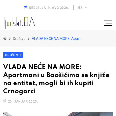
NEDJELJA, 9. AVG 2026.
Društvo
VLADA NEĆE NA MORE: Apartmani u Baošićima se knjiže na entitet, mogli bi ih kupiti Crnogorci
DRUŠTVO
VLADA NEĆE NA MORE:
Apartmani u Baošićima se knjiže
na entitet, mogli bi ih kupiti
Crnogorci
20. JANUAR 2023.