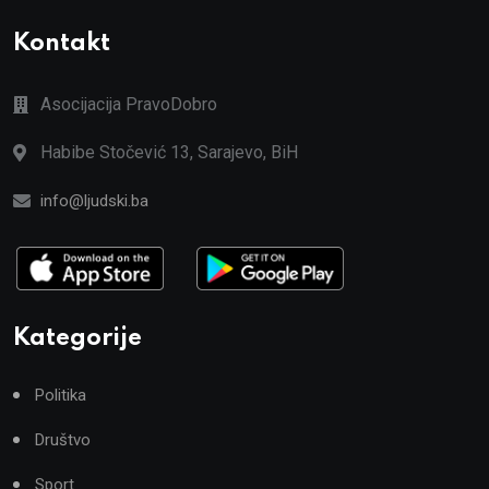
Kontakt
Asocijacija PravoDobro
Habibe Stočević 13, Sarajevo, BiH
info@ljudski.ba
Kategorije
Politika
Društvo
Sport