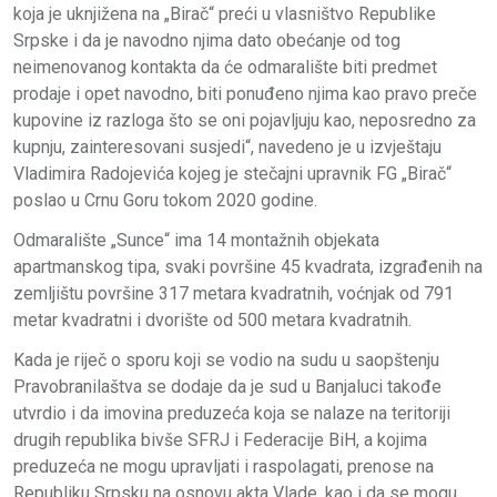
koja je uknjižena na „Birač“ preći u vlasništvo Republike
Srpske i da je navodno njima dato obećanje od tog
neimenovanog kontakta da će odmaralište biti predmet
prodaje i opet navodno, biti ponuđeno njima kao pravo preče
kupovine iz razloga što se oni pojavljuju kao, neposredno za
kupnju, zainteresovani susjedi“, navedeno je u izvještaju
Vladimira Radojevića kojeg je stečajni upravnik FG „Birač“
poslao u Crnu Goru tokom 2020 godine.
Odmaralište „Sunce“ ima 14 montažnih objekata
apartmanskog tipa, svaki površine 45 kvadrata, izgrađenih na
zemljištu površine 317 metara kvadratnih, voćnjak od 791
metar kvadratni i dvorište od 500 metara kvadratnih.
Kada je riječ o sporu koji se vodio na sudu u saopštenju
Pravobranilaštva se dodaje da je sud u Banjaluci takođe
utvrdio i da imovina preduzeća koja se nalaze na teritoriji
drugih republika bivše SFRЈ i Federacije BiH, a kojima
preduzeća ne mogu upravljati i raspolagati, prenose na
Republiku Srpsku na osnovu akta Vlade, kao i da se mogu