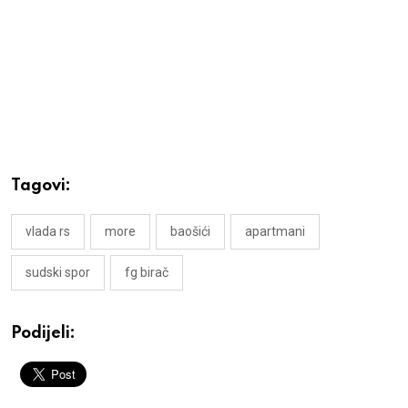
Tagovi:
vlada rs
more
baošići
apartmani
sudski spor
fg birač
Podijeli: