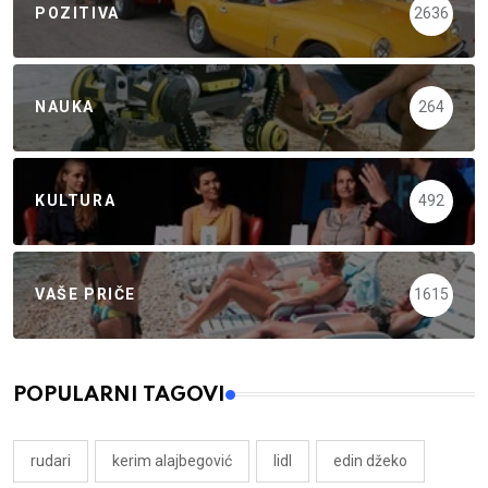
POZITIVA
2636
NAUKA
264
KULTURA
492
VAŠE PRIČE
1615
POPULARNI TAGOVI
rudari
kerim alajbegović
lidl
edin džeko