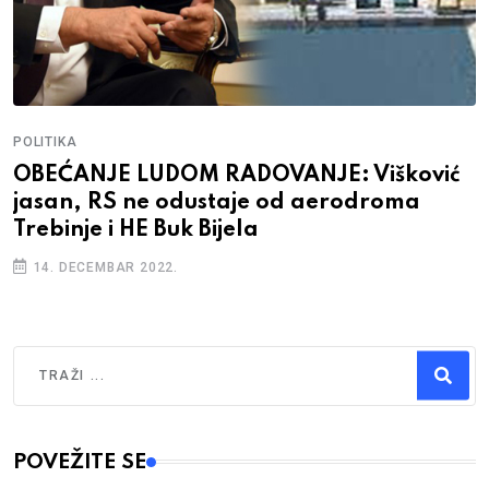
POLITIKA
OBEĆANJE LUDOM RADOVANJE: Višković
jasan, RS ne odustaje od aerodroma
Trebinje i HE Buk Bijela
14. DECEMBAR 2022.
Traži
Type 2 or more characters for results.
POVEŽITE SE