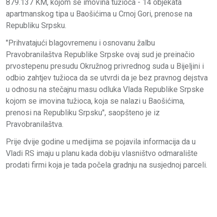
879.137 KM, kojom se imovina tužioca - 14 objekata
apartmanskog tipa u Baošićima u Crnoj Gori, prenose na
Republiku Srpsku.
"Prihvatajući blagovremenu i osnovanu žalbu
Pravobranilaštva Republike Srpske ovaj sud je preinačio
prvostepenu presudu Okružnog privrednog suda u Bijeljini i
odbio zahtjev tužioca da se utvrdi da je bez pravnog dejstva
u odnosu na stečajnu masu odluka Vlada Republike Srpske
kojom se imovina tužioca, koja se nalazi u Baošićima,
prenosi na Republiku Srpsku", saopšteno je iz
Pravobranilaštva.
Prije dvije godine u medijima se pojavila informacija da u
Vladi RS imaju u planu kada dobiju vlasništvo odmaralište
prodati firmi koja je tada počela gradnju na susjednoj parceli.