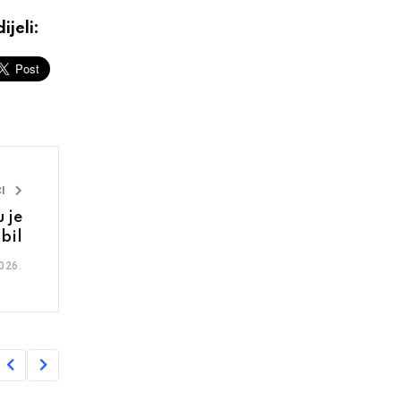
ijeli:
I
 je
bil
026.