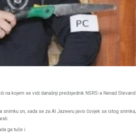
oši na kojem se vidi današnji predsjednik NSRS-a Nenad Stevandić
na snimku on, sada se za Al Jazeeru javio čovjek sa istog snimka,
rali.
da ga tuče i