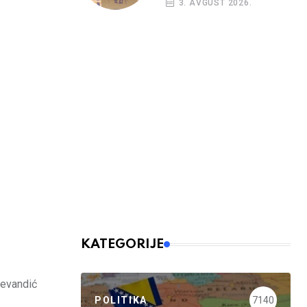
3. AVGUST 2026.
kreditni rejting BiH
KATEGORIJE
Stevandić
POLITIKA
7140