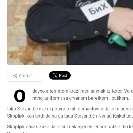
PODIJELI
O
davno internetom kruži ratni snimak iz Kotor Var
ratnoj uniformi sa crvenom beretkom i puškom.
Iako Stevandić nije ni potvrdio niti demantovao da je mladić 
Skopljak, koji tvrdi da su ga tada Stevandić i Nenad Kajkut uda
Skopljak danas kaže da je snimak isječen jer nedostaje dio ka