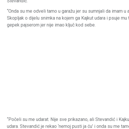
Stevandić.
“Onda su me odveli tamo u garažu jer su sumnjali da imam u a
Skopljak o dijelu snimka na kojem ga Kajkut udara i psuje mu t
gepek pajserom jer nije imao ključ kod sebe.
“Počeli su me udarat. Nije sve prikazano, ali Stevandić i Kajkut
udara. Stevandić je rekao ‘nemoj pusti ja ću’ i onda su me tamo