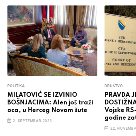
POLITIKA
DRUŠTVO
MILATOVIĆ SE IZVINIO
PRAVDA J
BOŠNJACIMA: Alen još traži
DOSTIŽNA
oca, u Herceg Novom šute
Vojske RS
godine za
2. SEPTEMBAR 2023.
22. NOVEMBA