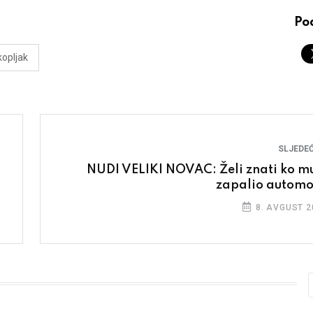
Pod
kopljak
SLJEDEĆ
NUDI VELIKI NOVAC: Želi znati ko mu
zapalio automo
8. AVGUST 2