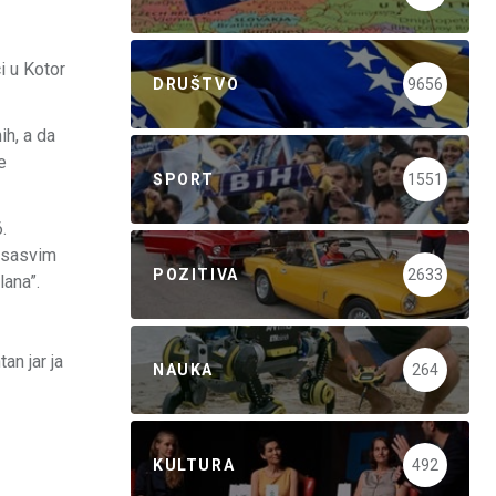
i u Kotor
DRUŠTVO
9656
ih, a da
e
SPORT
1551
.
e sasvim
POZITIVA
2633
lana”.
an jar ja
NAUKA
264
KULTURA
492