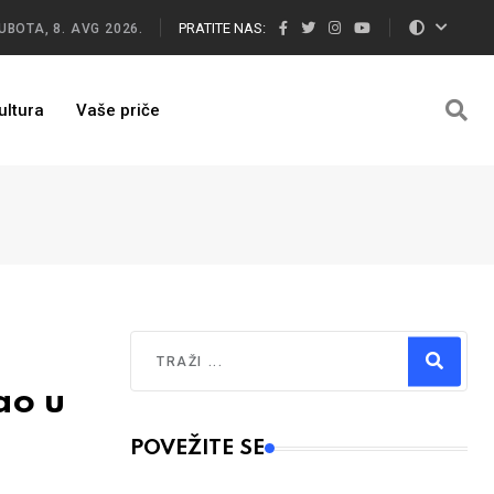
PRATITE NAS:
UBOTA, 8. AVG 2026.
ultura
Vaše priče
Traži
ao u
Type 2 or more characters for results.
POVEŽITE SE