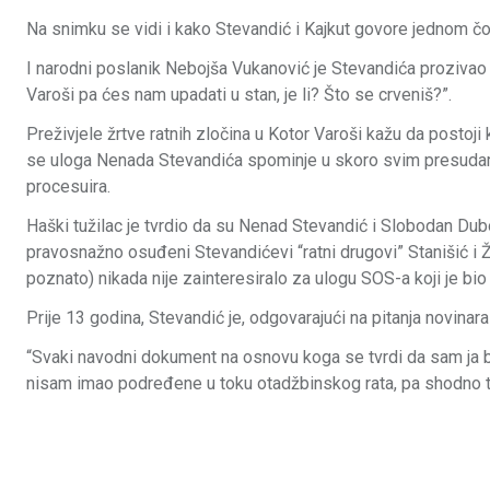
Na snimku se vidi i kako Stevandić i Kajkut govore jednom čovje
I narodni poslanik Nebojša Vukanović je Stevandića prozivao 
Varoši pa ćes nam upadati u stan, je li? Što se crveniš?”.
Preživjele žrtve ratnih zločina u Kotor Varoši kažu da postoj
se uloga Nenada Stevandića spominje u skoro svim presuda
procesuira.
Haški tužilac je tvrdio da su Nenad Stevandić i Slobodan Duboč
pravosnažno osuđeni Stevandićevi “ratni drugovi” Stanišić i Ž
poznato) nikada nije zainteresiralo za ulogu SOS-a koji je bio
Prije 13 godina, Stevandić je, odgovarajući na pitanja novinar
“Svaki navodni dokument na osnovu koga se tvrdi da sam ja bio 
nisam imao podređene u toku otadžbinskog rata, pa shodno