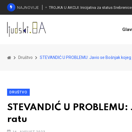
NAJNOVIJE
Glav
Društvo
STEVANDIĆ U PROBLEMU: Javio se Bošnjak kojeg j
DRUŠTVO
STEVANDIĆ U PROBLEMU: Jav
ratu