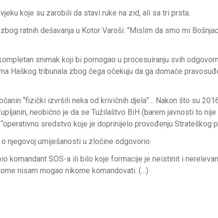
ku koje su zarobili da stavi ruke na zid, ali sa tri prsta.
zbog ratnih dešavanja u Kotor Varoši: “Mislim da smo mi Bošnjac
i kompletan snimak koji bi pomogao u procesuiranju svih odgovorn
ma Haškog tribunala zbog čega očekuju da ga domaće pravosuđ
anin “fizički izvršili neka od krivičnih djela”… Nakon što su 2016
upljanin, neobično je da se Tužilaštvo BiH (barem javnosti to nij
 “operativno sredstvo koje je doprinijelo provođenju Strateškog p
a o njegovoj umiješanosti u zločine odgovorio:
komandant SOS-a ili bilo koje formacije je neistinit i nerelevant
 tome nisam mogao nikome komandovati. (…)