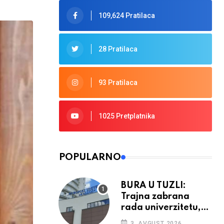
109,624 Pratilaca
28 Pratilaca
93 Pratilaca
1025 Pretplatnika
POPULARNO
BURA U TUZLI:
Trajna zabrana
rada univerzitetu,
provedba sudskih
3. AVGUST 2026.