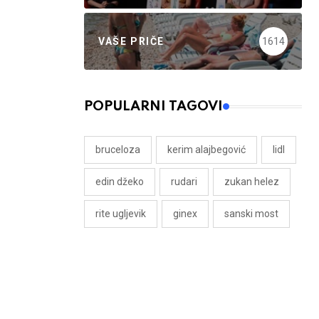
VAŠE PRIČE
1614
POPULARNI TAGOVI
bruceloza
kerim alajbegović
lidl
edin džeko
rudari
zukan helez
rite ugljevik
ginex
sanski most