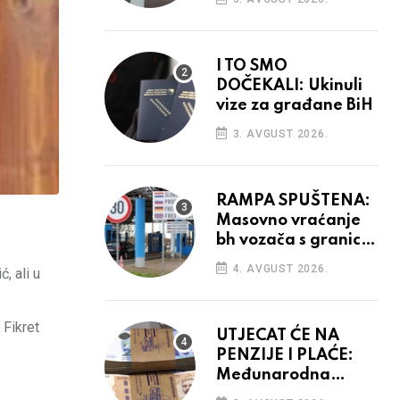
odluka
I TO SMO
DOČEKALI: Ukinuli
vize za građane BiH
3. AVGUST 2026.
RAMPA SPUŠTENA:
Masovno vraćanje
bh vozača s granica
EU, protesti na
4. AVGUST 2026.
, ali u
vidiku
 Fikret
UTJECAT ĆE NA
PENZIJE I PLAĆE:
Međunarodna
agencija potvrdila