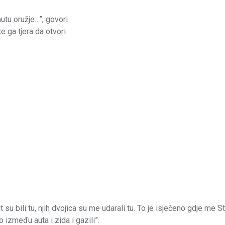
utu oružje…”, govori
e ga tjera da otvori
 su bili tu, njih dvojica su me udarali tu. To je isječeno gdje me 
 između auta i zida i gazili”.