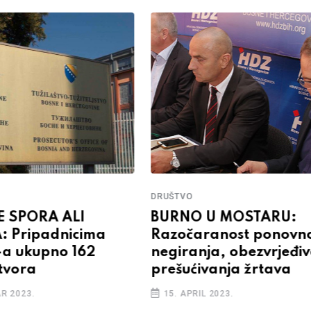
DRUŠTVO
E SPORA ALI
BURNO U MOSTARU:
: Pripadnicima
Razočaranost ponovn
-a ukupno 162
negiranja, obezvrjeđiv
tvora
prešućivanja žrtava
R 2023.
15. APRIL 2023.