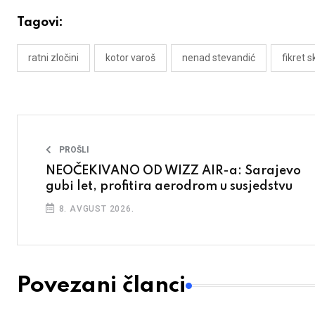
Tagovi:
ratni zločini
kotor varoš
nenad stevandić
fikret s
PROŠLI
NEOČEKIVANO OD WIZZ AIR-a: Sarajevo
gubi let, profitira aerodrom u susjedstvu
8. AVGUST 2026.
Povezani članci