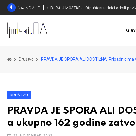
NAJNOVIJE
SORECA ZADOVOLJAN: Važan korak BiH ka EU
Glav
Društvo
PRAVDA JE SPORA ALI DOSTIŽNA: Pripadnicima V
DRUŠTVO
PRAVDA JE SPORA ALI DOS
a ukupno 162 godine zatv