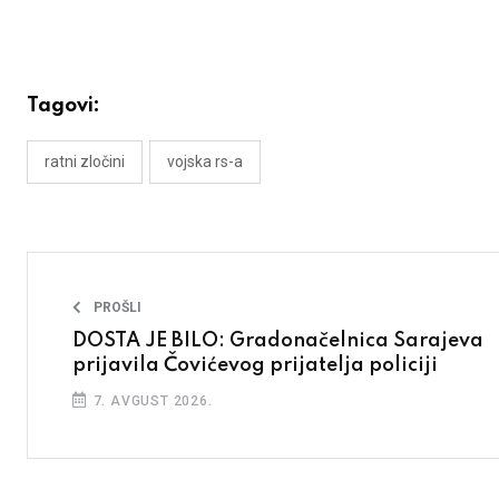
Tagovi:
ratni zločini
vojska rs-a
PROŠLI
DOSTA JE BILO: Gradonačelnica Sarajeva
prijavila Čovićevog prijatelja policiji
7. AVGUST 2026.