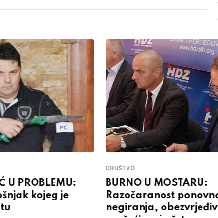
DRUŠTVO
Ć U PROBLEMU:
BURNO U MOSTARU:
ošnjak kojeg je
Razočaranost ponovn
atu
negiranja, obezvrjeđiv