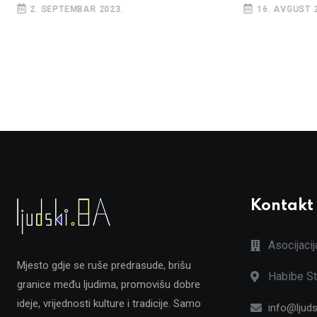
2. SEPTEMBAR 2023.
16. AVGUST 
Kontakt
Asocijaci
Mjesto gdje se ruše predrasude, brišu
Habibe St
granice među ljudima, promovišu dobre
ideje, vrijednosti kulture i tradicije. Samo
info@ljuds