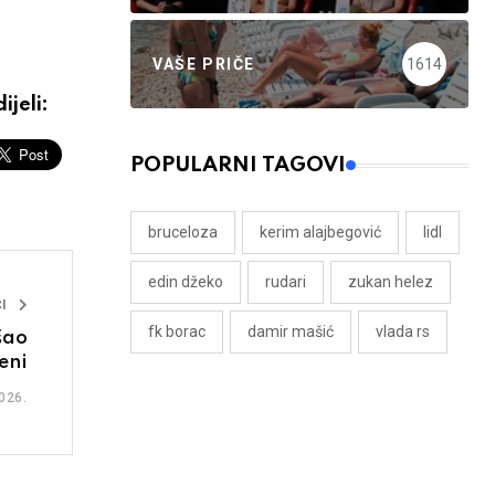
VAŠE PRIČE
1614
ijeli:
POPULARNI TAGOVI
bruceloza
kerim alajbegović
lidl
edin džeko
rudari
zukan helez
I
fk borac
damir mašić
vlada rs
šao
eni
026.