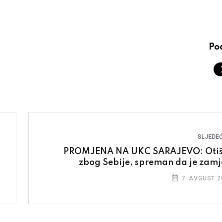
Pod
SLJEDEĆ
PROMJENA NA UKC SARAJEVO: Oti
zbog Sebije, spreman da je zamj
7. AVGUST 2