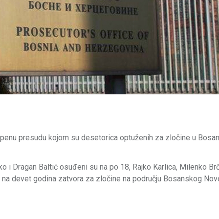
epenu presudu kojom su desetorica optuženih za zločine u Bos
o i Dragan Baltić osuđeni su na po 18, Rajko Karlica, Milenko Brč
 na devet godina zatvora za zločine na području Bosanskog Novog