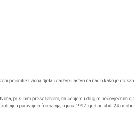
ni počinili krivična djela i saizvršilaštvo na način kako je opisa
tvima, prisilnim preseljenjem, mučenjem i drugim nečovječnim dje
olicije i paravojnih formacija, u junu 1992. godine ubili 24 osobe