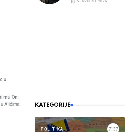
5. AVGUST 2026.
nalog
no u
lima. Oni
 u Alićima
KATEGORIJE
POLITIKA
7137