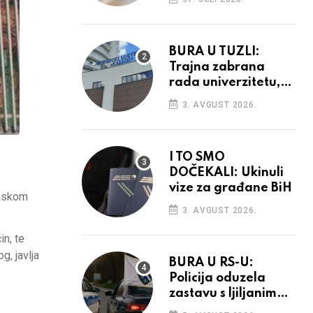
povećanja
BURA U TUZLI:
Trajna zabrana
rada univerzitetu,
provedba sudskih
3. AVGUST 2026.
odluka
I TO SMO
DOČEKALI: Ukinuli
vize za građane BiH
anskom
3. AVGUST 2026.
in, te
, javlja
BURA U RS-U:
Policija oduzela
zastavu s ljiljanima,
uručila prekršajni