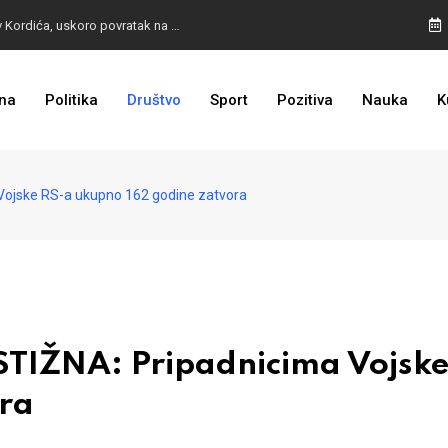
BURA U MOSTARU: Otpušteni radnici odbili poziv Kordića, uskoro povratak na posao
na
Politika
Društvo
Sport
Pozitiva
Nauka
K
I TO SMO DOČEKALI: Grad u BiH prvi put dobio sredstva EU
ojske RS-a ukupno 162 godine zatvora
TIŽNA: Pripadnicima Vojske
ora