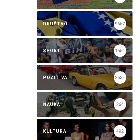
DRUŠTVO
9652
SPORT
1551
POZITIVA
2631
NAUKA
264
KULTURA
492