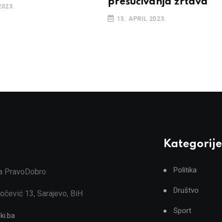
prešućivanja žrtava
2023.
15. APRIL 2023.
Kategorije
Politika
ja PravoDobro
Društvo
očević 13, Sarajevo, BiH
Sport
ki.ba