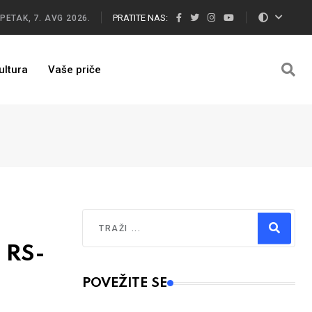
PRATITE NAS:
PETAK, 7. AVG 2026.
ultura
Vaše priče
Traži
 RS-
Type 2 or more characters for results.
POVEŽITE SE