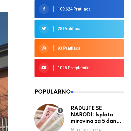
109,624 Pratilaca
28 Pratilaca
93 Pratilaca
1025 Pretplatnika
POPULARNO
RADUJTE SE
NARODI: Isplata
mirovina za 5 dana,
retroaktivna
31. JULI 2026.