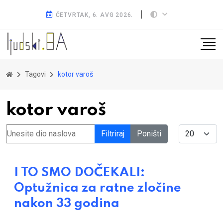
ČETVRTAK, 6. AVG 2026.
Tagovi
kotor varoš
kotor varoš
Unesite dio naslova
Display #
Filtriraj
Poništi
I TO SMO DOČEKALI:
Optužnica za ratne zločine
nakon 33 godina