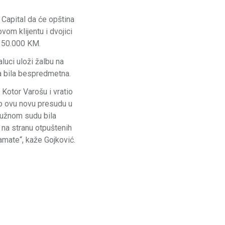
Capital da će opština
om klijentu i dvojici
 350.000 KM.
uci uloži žalbu na
ba bila bespredmetna.
Kotor Varošu i vratio
o ovu novu presudu u
ružnom sudu bila
 na stranu otpuštenih
mate“, kaže Gojković.