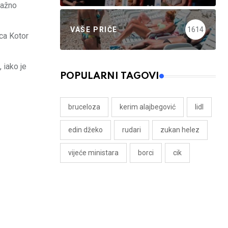
nažno
VAŠE PRIČE
1614
ca Kotor
 iako je
POPULARNI TAGOVI
bruceloza
kerim alajbegović
lidl
edin džeko
rudari
zukan helez
vijeće ministara
borci
cik