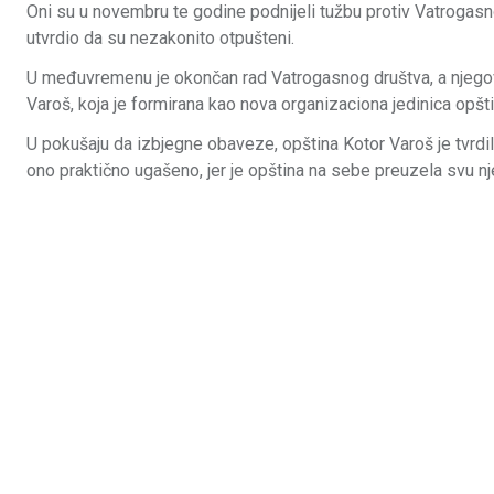
Oni su u novembru te godine podnijeli tužbu protiv Vatrogasn
utvrdio da su nezakonito otpušteni.
U međuvremenu je okončan rad Vatrogasnog društva, a njegove
Varoš, koja je formirana kao nova organizaciona jedinica opšti
U pokušaju da izbjegne obaveze, opština Kotor Varoš je tvrdi
ono praktično ugašeno, jer je opština na sebe preuzela svu n