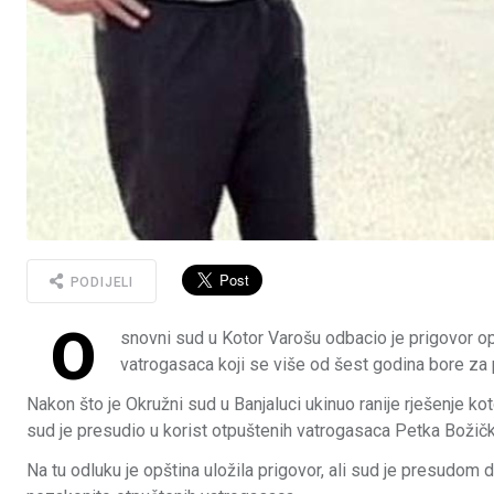
PODIJELI
O
snovni sud u Kotor Varošu odbacio je prigovor op
vatrogasaca koji se više od šest godina bore za p
Nakon što je Okružni sud u Banjaluci ukinuo ranije rješenje 
sud je presudio u korist otpuštenih vatrogasaca Petka Božič
Na tu odluku je opština uložila prigovor, ali sud je presudom 