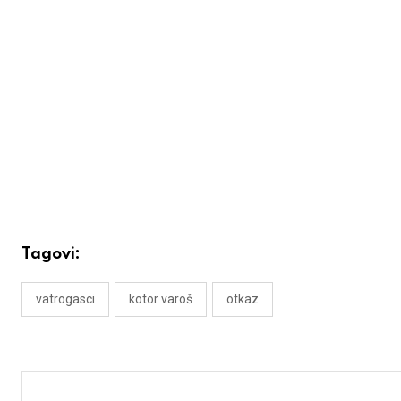
Tagovi:
vatrogasci
kotor varoš
otkaz