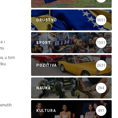
DRUŠTVO
9651
a i
SPORT
1551
nu.
a, u tom
utku
POZITIVA
2631
NAUKA
264
menutih
KULTURA
491