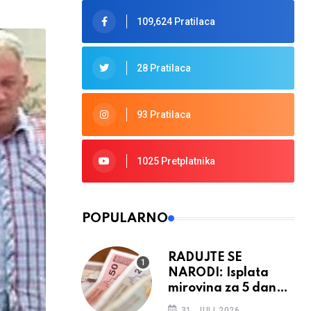
109,624 Pratilaca
28 Pratilaca
93 Pratilaca
1025 Pretplatnika
POPULARNO
RADUJTE SE
NARODI: Isplata
mirovina za 5 dana,
retroaktivna
31. JULI 2026.