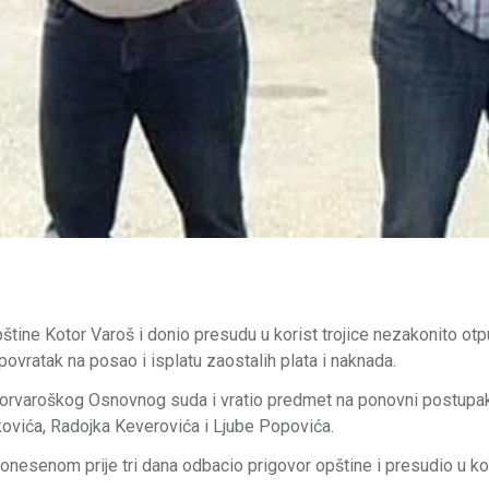
štine Kotor Varoš i donio presudu u korist trojice nezakonito otp
ovratak na posao i isplatu zaostalih plata i naknada.
kotorvaroškog Osnovnog suda i vratio predmet na ponovni postupak
kovića, Radojka Keverovića i Ljube Popovića.
donesenom prije tri dana odbacio prigovor opštine i presudio u ko