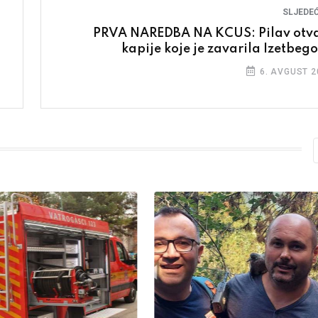
SLJEDEĆ
PRVA NAREDBA NA KCUS: Pilav otv
kapije koje je zavarila Izetbego
6. AVGUST 2