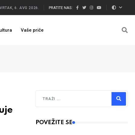
PRATITE NAS:
VRTAK, 6. AVG 2026.
ultura
Vaše priče
Traži
uje
Type 2 or more characters for results.
POVEŽITE SE