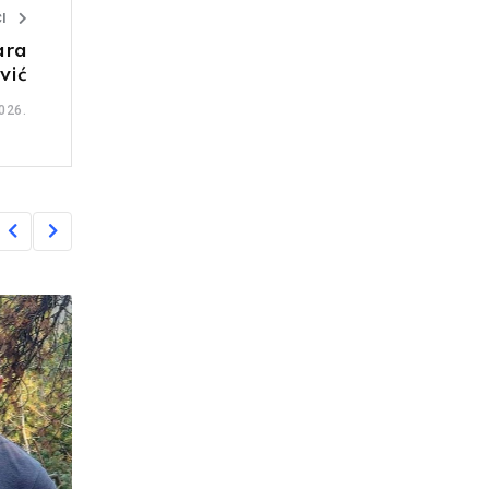
I
ara
vić
026.