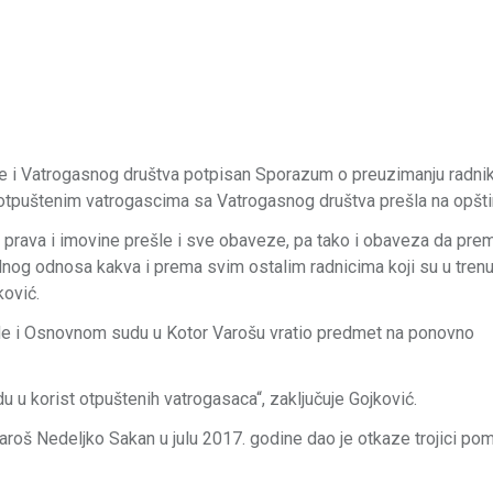
 i Vatrogasnog društva potpisan Sporazum o preuzimanju radnik
otpuštenim vatrogascima sa Vatrogasnog društva prešla na opšti
prava i imovine prešle i sve obaveze, pa tako i obaveza da prem
dnog odnosa kakva i prema svim ostalim radnicima koji su u tren
ković.
ode i Osnovnom sudu u Kotor Varošu vratio predmet na ponovno
 u korist otpuštenih vatrogasaca“, zaključuje Gojković.
roš Nedeljko Sakan u julu 2017. godine dao je otkaze trojici po