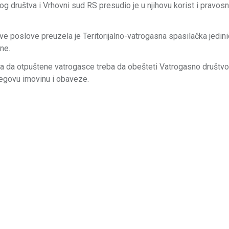
og društva i Vrhovni sud RS presudio je u njihovu korist i pravos
 poslove preuzela je Teritorijalno-vatrogasna spasilačka jedini
ne.
la da otpuštene vatrogasce treba da obešteti Vatrogasno društvo,
jegovu imovinu i obaveze.