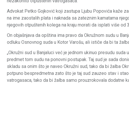
nezakonito otpuštenih vatrogasaca.
Advokat Petko Gojković koji zastupa Ljubu Popovića kaže za 
na ime zaostalih plata i naknada sa zateznim kamatama njegov
njegovih otpuštenih kolega na kraju morati da isplati više od
On objašnjava da opština ima pravo da Okružnom sudu u Banjal
odluku Osnovnog suda u Kotor Varošu, ali ističe da bi ta žal
„Okružni sud u Banjaluci već je jednom ukinuo presudu suda u 
predmet tom sudu na ponovni postupak. Taj sud je sada doni
skladu sa onim što je naveo Okružni sud, tako da bi žalba Ok
potpuno bespredmetna zato što je taj sud zauzeo stav i stao
vatrogasaca, tako da bi žalba samo prouzrokovala dodatne ka