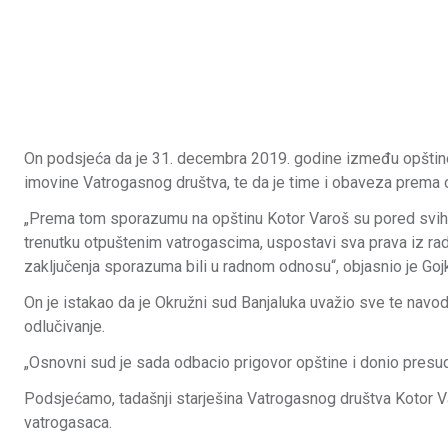
On podsjeća da je 31. decembra 2019. godine između opštine
imovine Vatrogasnog društva, te da je time i obaveza prema 
„Prema tom sporazumu na opštinu Kotor Varoš su pored svih 
trenutku otpuštenim vatrogascima, uspostavi sva prava iz ra
zaključenja sporazuma bili u radnom odnosu“, objasnio je Goj
On je istakao da je Okružni sud Banjaluka uvažio sve te nav
odlučivanje.
„Osnovni sud je sada odbacio prigovor opštine i donio presudu
Podsjećamo, tadašnji starješina Vatrogasnog društva Kotor Va
vatrogasaca.