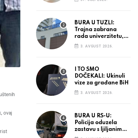
povećanja
BURA U TUZLI:
Trajna zabrana
rada univerzitetu,
provedba sudskih
3. AVGUST 2026.
odluka
I TO SMO
DOČEKALI: Ukinuli
vize za građane BiH
3. AVGUST 2026.
uštenih
, ovaj
BURA U RS-U:
Policija oduzela
zastavu s ljiljanima,
rist
uručila prekršajni