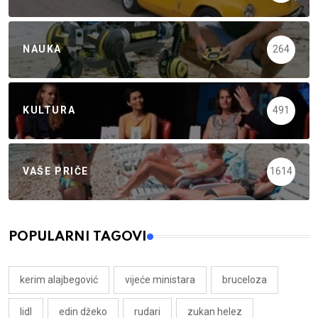
NAUKA
264
KULTURA
491
VAŠE PRIČE
1614
POPULARNI TAGOVI
kerim alajbegović
vijeće ministara
bruceloza
lidl
edin džeko
rudari
zukan helez