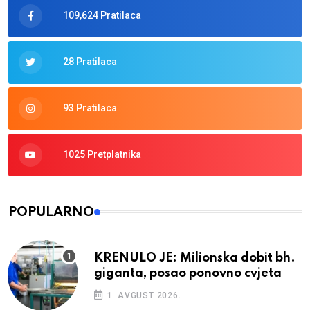
109,624 Pratilaca
28 Pratilaca
93 Pratilaca
1025 Pretplatnika
POPULARNO
KRENULO JE: Milionska dobit bh.
giganta, posao ponovno cvjeta
1. AVGUST 2026.