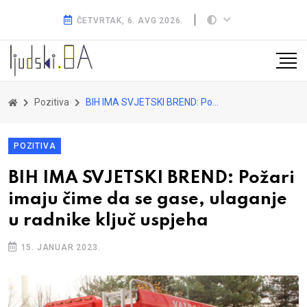
ČETVRTAK, 6. AVG 2026.
Pozitiva
BIH IMA SVJETSKI BREND: Požari imaju čime da se gase, ulaganje u radnike ključ uspjeha
POZITIVA
BIH IMA SVJETSKI BREND: Požari
imaju čime da se gase, ulaganje
u radnike ključ uspjeha
15. JANUAR 2023.