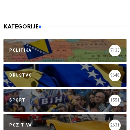
KATEGORIJE
POLITIKA
7133
DRUŠTVO
9648
SPORT
1551
POZITIVA
2631