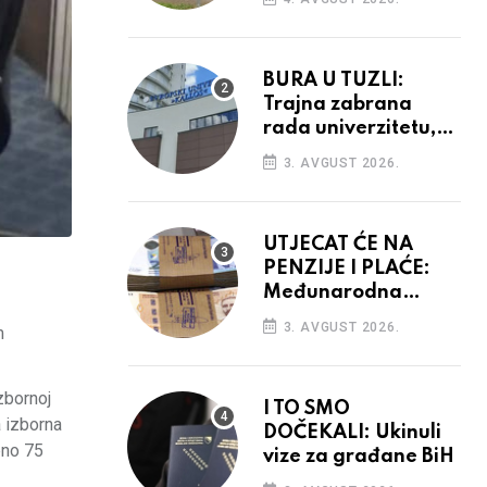
vidiku
BURA U TUZLI:
Trajna zabrana
rada univerzitetu,
provedba sudskih
3. AVGUST 2026.
odluka
UTJECAT ĆE NA
PENZIJE I PLAĆE:
Međunarodna
agencija potvrdila
3. AVGUST 2026.
m
kreditni rejting BiH
zbornoj
I TO SMO
a izborna
DOČEKALI: Ukinuli
pno 75
vize za građane BiH