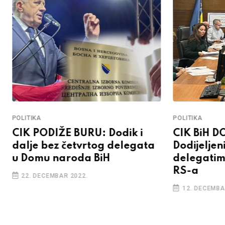
POLITIKA
POLITIKA
CIK PODIŽE BURU: Dodik i
CIK BiH 
dalje bez četvrtog delegata
Dodijelje
u Domu naroda BiH
delegatim
RS-a
22. DECEMBAR 2022.
12. DECEMBA