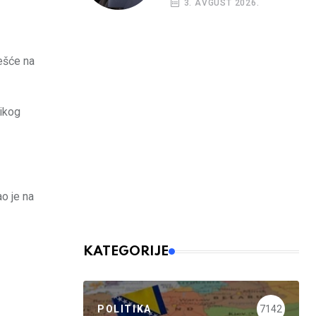
3. AVGUST 2026.
ešće na
likog
o je na
KATEGORIJE
POLITIKA
7142