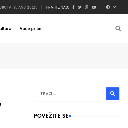
PRATITE NAS:
UBOTA, 8. AVG 2026.
ultura
Vaše priče
Traži
e
Type 2 or more characters for results.
POVEŽITE SE