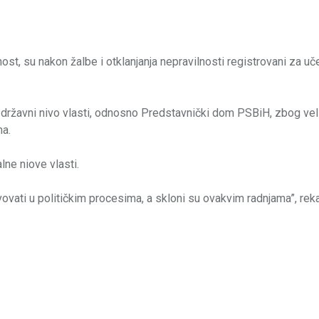
t, su nakon žalbe i otklanjanja nepravilnosti registrovani za uč
 državni nivo vlasti, odnosno Predstavnički dom PSBiH, zbog ve
ma.
lne niove vlasti.
ovati u političkim procesima, a skloni su ovakvim radnjama”, reka