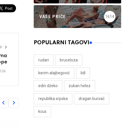
VAŠE PRIČE
1614
POPULARNI TAGOVI
I
ima
rudari
bruceloza
ope
026.
kerim alajbegović
lidl
edin džeko
zukan helez
republika srpska
dragan bursač
kcus