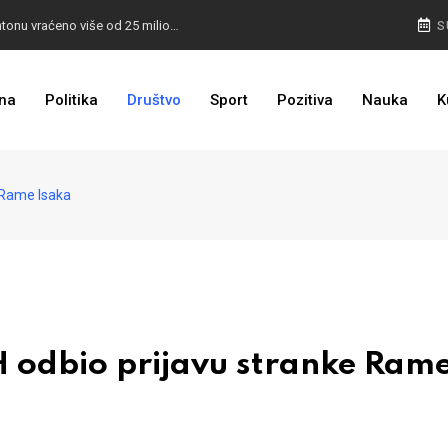
I TO SMO DOČEKALI: U 4 godine građanima u kantonu vraćeno više od 25 miliona KM
S
I TO JE BIH: Prvašićima 50 ruksaka sa školskim priborom
na
Politika
Društvo
Sport
Pozitiva
Nauka
K
 Rame Isaka
odbio prijavu stranke Ram