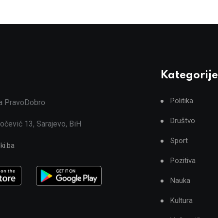
Kategorije
Politika
ja PravoDobro
Društvo
očević 13, Sarajevo, BiH
Sport
ki.ba
Pozitiva
Nauka
Kultura