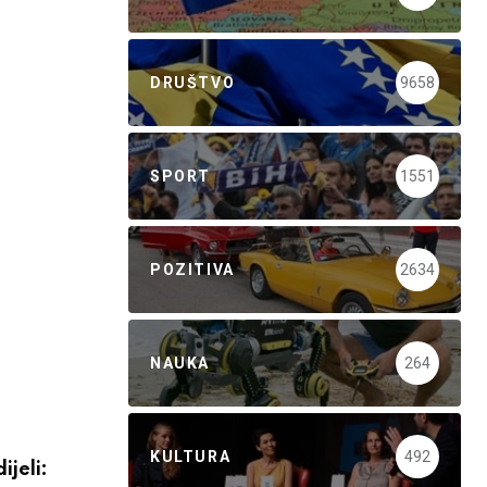
DRUŠTVO
9658
SPORT
1551
POZITIVA
2634
NAUKA
264
KULTURA
492
ijeli: