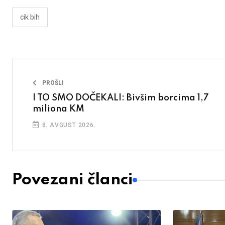
cik bih
PROŠLI
I TO SMO DOČEKALI: Bivšim borcima 1,7
miliona KM
8. AVGUST 2026.
Povezani članci