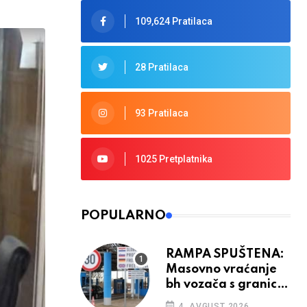
109,624 Pratilaca
28 Pratilaca
93 Pratilaca
1025 Pretplatnika
POPULARNO
RAMPA SPUŠTENA:
Masovno vraćanje
bh vozača s granica
EU, protesti na
4. AVGUST 2026.