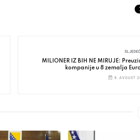
SLJEDEĆ
MILIONER IZ BIH NE MIRUJE: Preuz
kompanije u 8 zemalja Eur
8. AVGUST 2