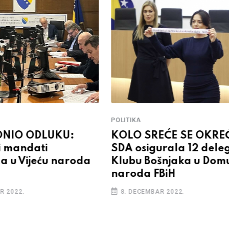
POLITIKA
DONIO ODLUKU:
KOLO SREĆE SE OKRE
ni mandati
SDA osigurala 12 dele
a u Vijeću naroda
Klubu Bošnjaka u Dom
naroda FBiH
R 2022.
8. DECEMBAR 2022.