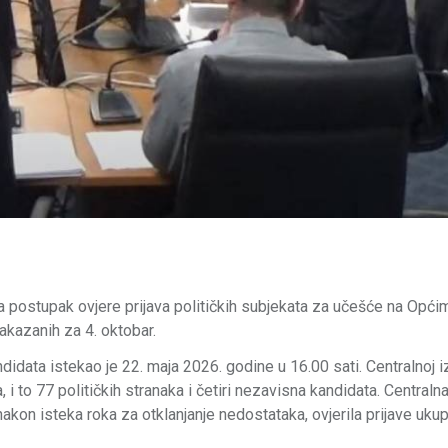
la postupak ovjere prijava političkih subjekata za učešće na Opći
akazanih za 4. oktobar.
didata istekao je 22. maja 2026. godine u 16.00 sati. Centralnoj i
 to 77 političkih stranaka i četiri nezavisna kandidata. Centraln
 nakon isteka roka za otklanjanje nedostataka, ovjerila prijave uku