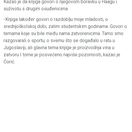
Kazao je da knjiga govori o njegovom boravku u Haagu i
suživotu s drugim osuđenicima.
-Knjiga također govori o razdoblju moje mladosti, o
srednjoškolskoj dobi, zatim studentskim godinama. Govori o
temama koje su bile među nama zatvorenicima. Tamo smo
razgovarali o sportu, o svemu što se događalo u ratu u
Jugoslaviji, ali glavna tema knjige je proizvodnja vina u
zatvoru I tome je posvećeno najviše pozornosti, kazao je
Ćorić.