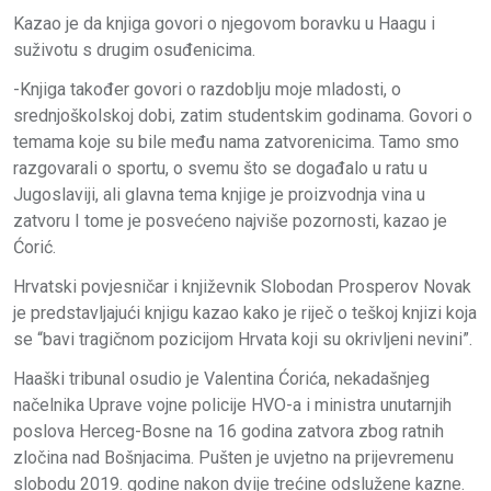
Kazao je da knjiga govori o njegovom boravku u Haagu i
suživotu s drugim osuđenicima.
-Knjiga također govori o razdoblju moje mladosti, o
srednjoškolskoj dobi, zatim studentskim godinama. Govori o
temama koje su bile među nama zatvorenicima. Tamo smo
razgovarali o sportu, o svemu što se događalo u ratu u
Jugoslaviji, ali glavna tema knjige je proizvodnja vina u
zatvoru I tome je posvećeno najviše pozornosti, kazao je
Ćorić.
Hrvatski povjesničar i književnik Slobodan Prosperov Novak
je predstavljajući knjigu kazao kako je riječ o teškoj knjizi koja
se “bavi tragičnom pozicijom Hrvata koji su okrivljeni nevini”.
Haaški tribunal osudio je Valentina Ćorića, nekadašnjeg
načelnika Uprave vojne policije HVO-a i ministra unutarnjih
poslova Herceg-Bosne na 16 godina zatvora zbog ratnih
zločina nad Bošnjacima. Pušten je uvjetno na prijevremenu
slobodu 2019. godine nakon dvije trećine odslužene kazne.