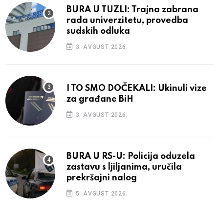
BURA U TUZLI: Trajna zabrana
rada univerzitetu, provedba
sudskih odluka
3. AVGUST 2026.
I TO SMO DOČEKALI: Ukinuli vize
za građane BiH
3. AVGUST 2026.
BURA U RS-U: Policija oduzela
zastavu s ljiljanima, uručila
prekršajni nalog
5. AVGUST 2026.