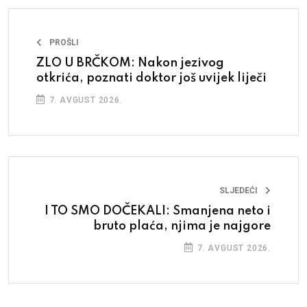
PROŠLI
ZLO U BRČKOM: Nakon jezivog
otkrića, poznati doktor još uvijek liječi
7. AVGUST 2026.
SLJEDEĆI
I TO SMO DOČEKALI: Smanjena neto i
bruto plaća, njima je najgore
7. AVGUST 2026.