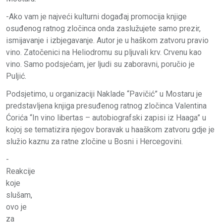
-Ako vam je najveći kulturni događaj promocija knjige
osuđenog ratnog zločinca onda zaslužujete samo prezir,
ismijavanje i izbjegavanje. Autor je u haškom zatvoru pravio
vino. Zatočenici na Heliodromu su pljuvali krv. Crvenu kao
vino. Samo podsjećam, jer ljudi su zaboravni, poručio je
Puljić.
Podsjetimo, u organizaciji Naklade “Pavičić” u Mostaru je
predstavljena knjiga presuđenog ratnog zločinca Valentina
Ćorića “In vino libertas – autobiografski zapisi iz Haaga” u
kojoj se tematizira njegov boravak u haaškom zatvoru gdje je
služio kaznu za ratne zločine u Bosni i Hercegovini.
-
Reakcije
koje
slušam,
ovo je
za