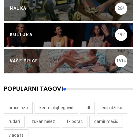
NAUKA
264
KULTURA
492
VAŠE PRIČE
1614
POPULARNI TAGOVI
bruceloza
kerim alajbegović
lidl
edin džeko
rudari
zukan helez
fk borac
damir mašić
vlada rs