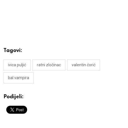
Tagovi:
ivica puljić
ratni zločinac
valentin ćorić
bal vampira
Podijeli: