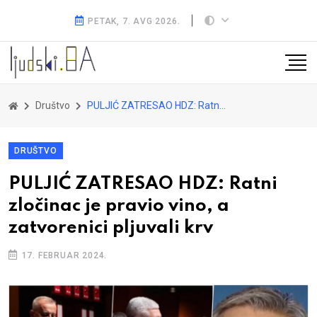
PETAK, 7. AVG 2026.
Društvo
PULJIĆ ZATRESAO HDZ: Ratni zločinac je pravio vino, a zatvorenici pljuvali krv
DRUŠTVO
PULJIĆ ZATRESAO HDZ: Ratni
zločinac je pravio vino, a
zatvorenici pljuvali krv
17. FEBRUAR 2024.