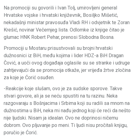
Na promociji su govorili i Ivan Tolj, umirovljeni general
Hrvatske vojske i hrvatski književnik, Bosiljko Mišetić,
nekadašnji ministar pravosuđa Vladi RH i odvjetnik te Zoran
Krešić, novinar Večernjeg lista. Odlomke iz knjige čitao je
glumac HNK Robert Pehar, prenosi Slobodna Bosna.
Promociji u Mostaru prisustvovali su brojni hrvatski
dužnosnici iz BiH, među kojima i lider HDZ-a BiH Dragan
Čović, a uoči ovog događaja oglasile su se stranke i udruge
zahtjevajući da se promocija otkaže, jer vrijeđa žrtve zločina
za koje je Ćorić osuđen.
-Reakcije koje slušam, ovo je za sudske sporove. Takve
stvari govore, ali ja se neću spustiti na tu razinu. Neka
razgovaraju s Bošnjacima i Srbima koji su radili sa mnom na
dužnostima u BiH, neka mi nađu jednog koji će reći da nešto
nije ljudski. Nisam ja idealan. Ovo ne doprinosi ničemu
dobrom. Ovo pljuvanje po meni. Ti ljudi nisu pročitali knjigu,
poručio je Ćorić.