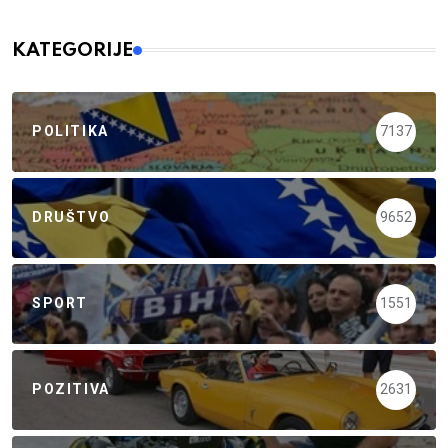
KATEGORIJE
POLITIKA
7137
DRUŠTVO
9652
SPORT
1551
POZITIVA
2631