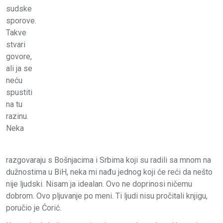
sudske
sporove.
Takve
stvari
govore,
ali ja se
neću
spustiti
na tu
razinu.
Neka
razgovaraju s Bošnjacima i Srbima koji su radili sa mnom na
dužnostima u BiH, neka mi nađu jednog koji će reći da nešto
nije ljudski. Nisam ja idealan. Ovo ne doprinosi ničemu
dobrom. Ovo pljuvanje po meni. Ti ljudi nisu pročitali knjigu,
poručio je Ćorić.