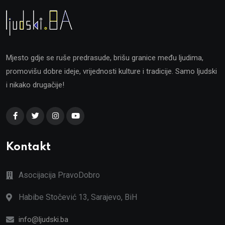
Mjesto gdje se ruše predrasude, brišu granice među ljudima,
promovišu dobre ideje, vrijednosti kulture i tradicije. Samo ljudski
i nikako drugačije!
Kontakt
Asocijacija PravoDobro
Habibe Stočević 13, Sarajevo, BiH
info@ljudski.ba