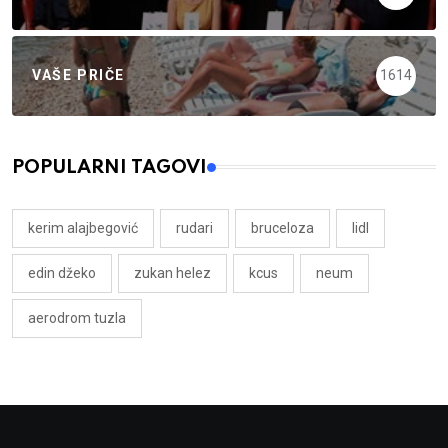
VAŠE PRIČE
1614
POPULARNI TAGOVI
kerim alajbegović
rudari
bruceloza
lidl
edin džeko
zukan helez
kcus
neum
aerodrom tuzla