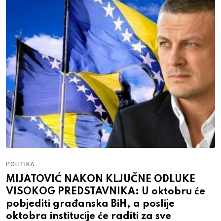
POLITIKA
MIJATOVIĆ NAKON KLJUČNE ODLUKE
VISOKOG PREDSTAVNIKA: U oktobru će
pobjediti građanska BiH, a poslije
oktobra institucije će raditi za sve