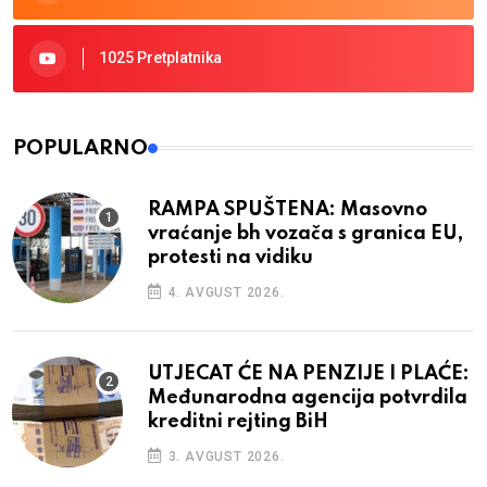
1025 Pretplatnika
POPULARNO
RAMPA SPUŠTENA: Masovno
vraćanje bh vozača s granica EU,
protesti na vidiku
4. AVGUST 2026.
UTJECAT ĆE NA PENZIJE I PLAĆE:
Međunarodna agencija potvrdila
kreditni rejting BiH
3. AVGUST 2026.