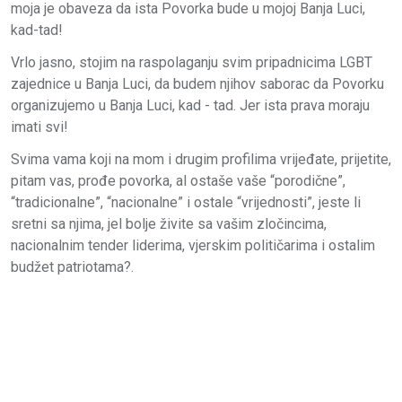
moja je obaveza da ista Povorka bude u mojoj Banja Luci,
kad-tad!
Vrlo jasno, stojim na raspolaganju svim pripadnicima LGBT
zajednice u Banja Luci, da budem njihov saborac da Povorku
organizujemo u Banja Luci, kad - tad. Jer ista prava moraju
imati svi!
Svima vama koji na mom i drugim profilima vrijeđate, prijetite,
pitam vas, prođe povorka, al ostaše vaše “porodične”,
“tradicionalne”, “nacionalne” i ostale “vrijednosti”, jeste li
sretni sa njima, jel bolje živite sa vašim zločincima,
nacionalnim tender liderima, vjerskim političarima i ostalim
budžet patriotama?.