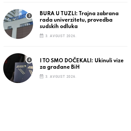
BURA U TUZLI: Trajna zabrana
rada univerzitetu, provedba
sudskih odluka
3. AVGUST 2026.
I TO SMO DOČEKALI: Ukinuli vize
za građane BiH
3. AVGUST 2026.