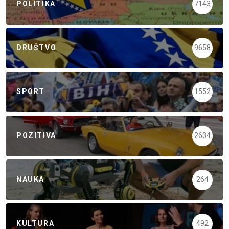
POLITIKA
7143
DRUŠTVO
9658
SPORT
1552
POZITIVA
2634
NAUKA
264
KULTURA
492