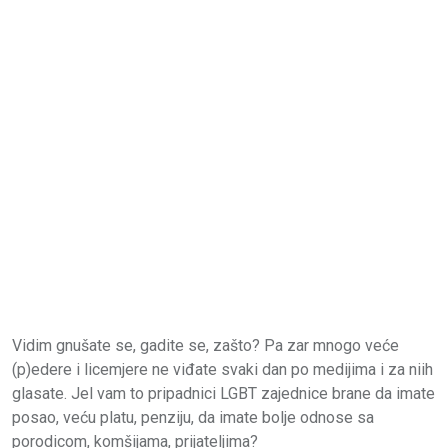
Vidim gnušate se, gadite se, zašto? Pa zar mnogo veće
(p)edere i licemjere ne viđate svaki dan po medijima i za niih
glasate. Jel vam to pripadnici LGBT zajednice brane da imate
posao, veću platu, penziju, da imate bolje odnose sa
porodicom, komšijama, prijateljima?