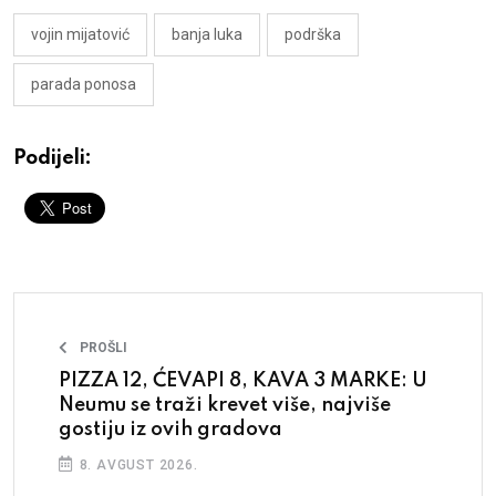
vojin mijatović
banja luka
podrška
parada ponosa
Podijeli:
PROŠLI
PIZZA 12, ĆEVAPI 8, KAVA 3 MARKE: U
Neumu se traži krevet više, najviše
gostiju iz ovih gradova
8. AVGUST 2026.