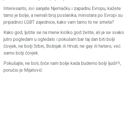
Interesanto, svi sanjate Njemačku i zapadnu Evropu, kažete
tamo je bolje, a nemali broj poslanika, ministara po Evropi su
pripadnici LGBT zajednice, kako vam tamo to ne smeta?
Kako god, ljutite se na mene koliko god želite, ali ja se svako
jutro pogledam u ogledalo i pokušam bar taj dan biti bolji
čovjek, ne bolji Srbin, Bošnjak ili Hrvat, ne gay ili hetero, već
samo bolji čovjek.
Pokušajte, ne boli, biće nam bolje kada budemo bolji ljudi!!!,
poručio je Mijatović.