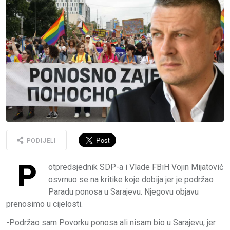
PODIJELI
P
otpredsjednik SDP-a i Vlade FBiH Vojin Mijatović
osvrnuo se na kritike koje dobija jer je podržao
Paradu ponosa u Sarajevu. Njegovu objavu
prenosimo u cijelosti.
-Podržao sam Povorku ponosa ali nisam bio u Sarajevu, jer