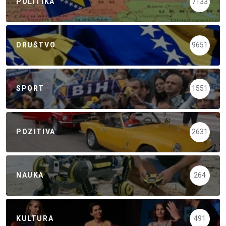
POLITIKA
7133
DRUŠTVO
9651
SPORT
1551
POZITIVA
2631
NAUKA
264
KULTURA
491