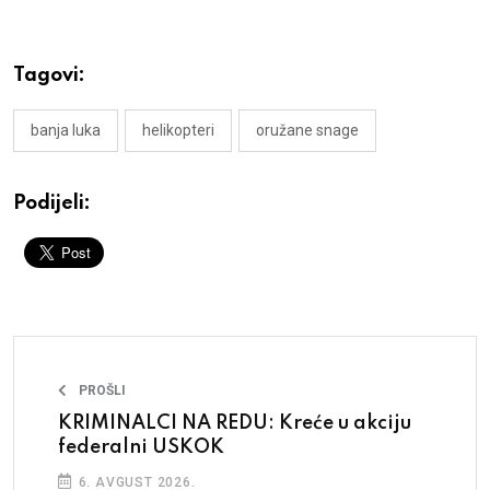
Tagovi:
banja luka
helikopteri
oružane snage
Podijeli:
PROŠLI
KRIMINALCI NA REDU: Kreće u akciju
federalni USKOK
6. AVGUST 2026.