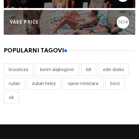
VAŠE PRIČE
1614
POPULARNI TAGOVI
bruceloza
kerim alajbegović
lidl
edin džeko
rudari
zukan helez
vijeće ministara
borci
cik