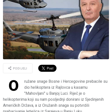
PODIJELI
O
ružane snage Bosne i Hercegovine prebacile su
dio helikoptera iz Rajlovca u kasarnu
"Mahovljani" u Banjoj Luci. Riječ je o
helikopterima koji su nam posljednji donirani iz Sjedinjenih
Američkih Država, a iz Oružanih snaga su potvrdili
prebacivanje letjelica iz Sarajeva u Banju Luku.