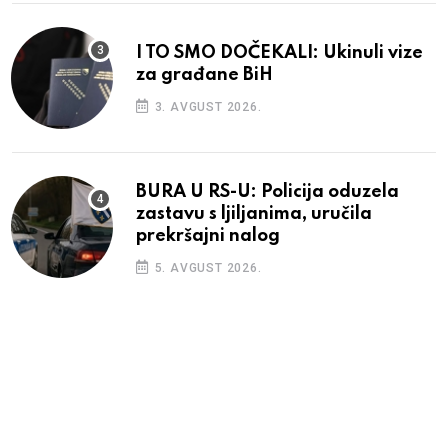
I TO SMO DOČEKALI: Ukinuli vize
za građane BiH
3. AVGUST 2026.
BURA U RS-U: Policija oduzela
zastavu s ljiljanima, uručila
prekršajni nalog
5. AVGUST 2026.