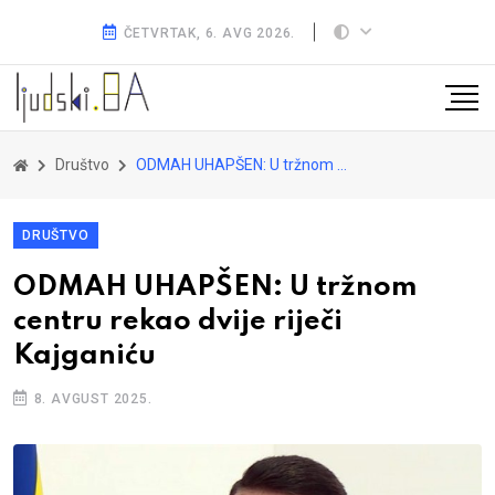
ČETVRTAK, 6. AVG 2026.
Društvo
ODMAH UHAPŠEN: U tržnom centru rekao dvije riječi Kajganiću
DRUŠTVO
ODMAH UHAPŠEN: U tržnom
centru rekao dvije riječi
Kajganiću
8. AVGUST 2025.