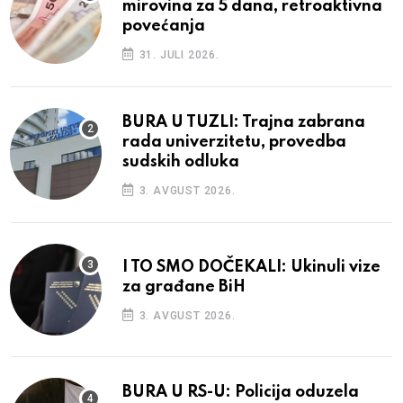
mirovina za 5 dana, retroaktivna
povećanja
31. JULI 2026.
BURA U TUZLI: Trajna zabrana
rada univerzitetu, provedba
sudskih odluka
3. AVGUST 2026.
I TO SMO DOČEKALI: Ukinuli vize
za građane BiH
3. AVGUST 2026.
BURA U RS-U: Policija oduzela