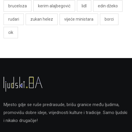
bruceloza
kerim alajbegović
lidl
edin džeko
rudari
zukan helez
vijeće ministara
borci
cik
Mjesto gdje se ruše predrasude, brišu granice među ljudima,
promovišu dobre ideje, vrijednosti kulture i tradicije. Samo ljudski
i nikako drugačije!