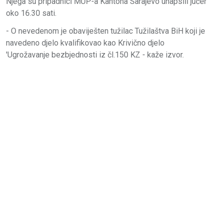
Njega su pripadnici MUP-a Kantona Sarajevo uhapsili jučer
oko 16.30 sati.
- O nevedenom je obaviješten tužilac Tužilaštva BiH koji je
navedeno djelo kvalifikovao kao Krivično djelo
'Ugrožavanje bezbjednosti iz čl.150 KZ - kaže izvor.