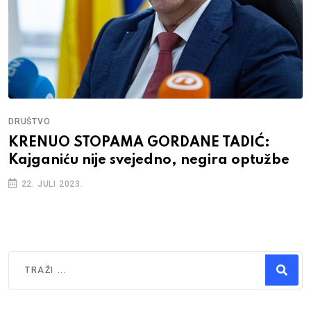
DRUŠTVO
KRENUO STOPAMA GORDANE TADIĆ:
Kajganiću nije svejedno, negira optužbe
22. JULI 2023.
Traži
Type 2 or more characters for results.