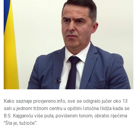
Kako saznaje provjereno.info, sve se odigralo jučer oko 13
sati u jednom tržnom centru u opštini Istočna Ilidža kada se
B.S. Kajganiću više puta, povišenim tonom, obratio riječima
"Šta je, tužioče“.