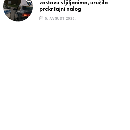
zastavu s ljiljanima, uručila
prekršajni nalog
5. AVGUST 2026.