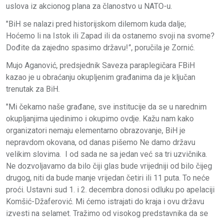
uslova iz akcionog plana za članostvo u NATO-u.
"BiH se nalazi pred historijskom dilemom kuda dalje;
Hoćemo li na Istok ili Zapad ili da ostanemo svoji na svome?
Dođite da zajedno spasimo državu!”, poručila je Zornić.
Mujo Aganović, predsjednik Saveza paraplegičara FBiH
kazao je u obraćanju okupljenim građanima da je ključan
trenutak za BiH.
"Mi čekamo naše građane, sve institucije da se u narednim
okupljanjima ujedinimo i okupimo ovdje. Kažu nam kako
organizatori nemaju elementarno obrazovanje, BiH je
nepravdom okovana, od danas pišemo Ne damo državu
velikim slovima. I od sada ne sa jedan već sa tri uzvičnika.
Ne dozvoljavamo da bilo čiji glas bude vrijedniji od bilo čijeg
drugog, niti da bude manje vrijedan četiri ili 11 puta. To neće
proći. Ustavni sud 1. i 2. decembra donosi odluku po apelaciji
Komšić-Džaferović. Mi ćemo istrajati do kraja i ovu državu
izvesti na selamet. Tražimo od visokog predstavnika da se