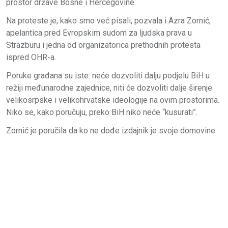
prostor države Bosne i Hercegovine.
Na proteste je, kako smo već pisali, pozvala i Azra Zornić,
apelantica pred Evropskim sudom za ljudska prava u
Strazburu i jedna od organizatorica prethodnih protesta
ispred OHR-a.
Poruke građana su iste: neće dozvoliti dalju podjelu BiH u
režiji međunarodne zajednice, niti će dozvoliti dalje širenje
velikosrpske i velikohrvatske ideologije na ovim prostorima.
Niko se, kako poručuju, preko BiH niko neće “kusurati”.
Zornić je poručila da ko ne dođe izdajnik je svoje domovine.