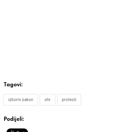
Tagovi:
izborni zakon
ohr
protesti
Podijeli: