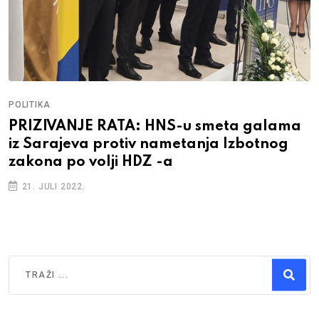
POLITIKA
PRIZIVANJE RATA: HNS-u smeta galama
iz Sarajeva protiv nametanja Izbotnog
zakona po volji HDZ -a
21. JULI 2022.
Traži
Type 2 or more characters for results.