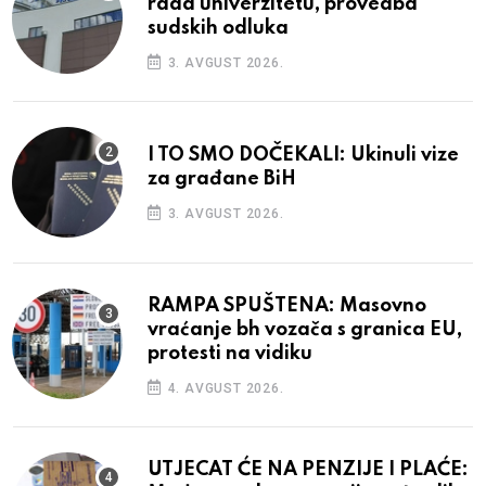
rada univerzitetu, provedba
sudskih odluka
3. AVGUST 2026.
I TO SMO DOČEKALI: Ukinuli vize
za građane BiH
3. AVGUST 2026.
RAMPA SPUŠTENA: Masovno
vraćanje bh vozača s granica EU,
protesti na vidiku
4. AVGUST 2026.
UTJECAT ĆE NA PENZIJE I PLAĆE: