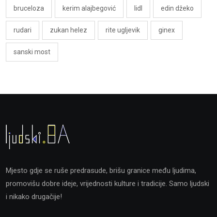
bruceloza
kerim alajbegović
lidl
edin džeko
rudari
zukan helez
rite ugljevik
ginex
sanski most
Mjesto gdje se ruše predrasude, brišu granice među ljudima,
promovišu dobre ideje, vrijednosti kulture i tradicije. Samo ljudski
i nikako drugačije!