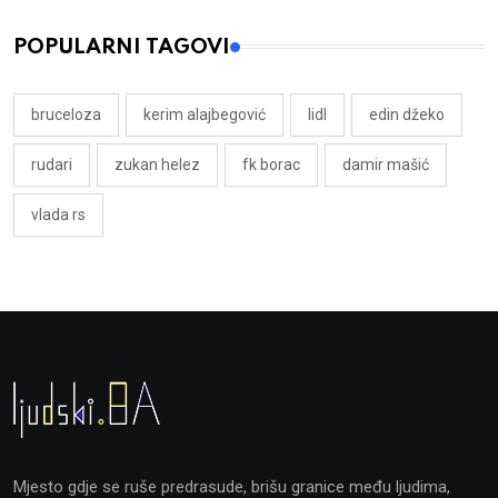
POPULARNI TAGOVI
bruceloza
kerim alajbegović
lidl
edin džeko
rudari
zukan helez
fk borac
damir mašić
vlada rs
Mjesto gdje se ruše predrasude, brišu granice među ljudima,