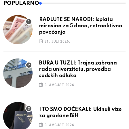
POPULARNO
RADUJTE SE NARODI: Isplata
mirovina za 5 dana, retroaktivna
povećanja
31. JULI 2026.
BURA U TUZLI: Trajna zabrana
rada univerzitetu, provedba
sudskih odluka
3. AVGUST 2026.
I TO SMO DOČEKALI: Ukinuli vize
za građane BiH
3. AVGUST 2026.