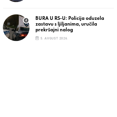
BURA U RS-U: Policija oduzela
zastavu s ljiljanima, uručila
prekršajni nalog
5. AVGUST 2026.