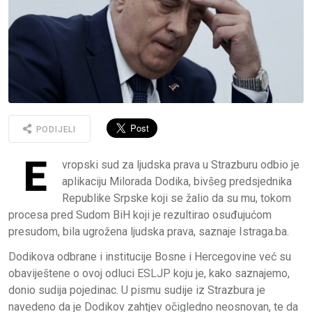
PODIJELI
E
vropski sud za ljudska prava u Strazburu odbio je
aplikaciju Milorada Dodika, bivšeg predsjednika
Republike Srpske koji se žalio da su mu, tokom
procesa pred Sudom BiH koji je rezultirao osuđujućom
presudom, bila ugrožena ljudska prava, saznaje Istraga.ba.
Dodikova odbrane i institucije Bosne i Hercegovine već su
obaviještene o ovoj odluci ESLJP koju je, kako saznajemo,
donio sudija pojedinac. U pismu sudije iz Strazbura je
navedeno da je Dodikov zahtjev očigledno neosnovan, te da