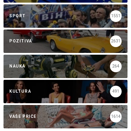
SPORT
1551
POZITIVA
2631
NAUKA
264
KULTURA
491
VAŠE PRIČE
1614