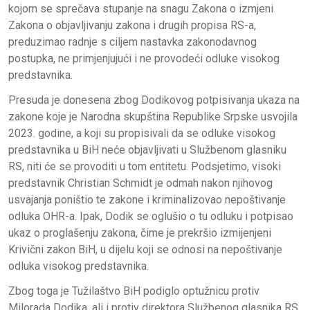
kojom se sprečava stupanje na snagu Zakona o izmjeni
Zakona o objavljivanju zakona i drugih propisa RS-a,
preduzimao radnje s ciljem nastavka zakonodavnog
postupka, ne primjenjujući i ne provodeći odluke visokog
predstavnika.
Presuda je donesena zbog Dodikovog potpisivanja ukaza na
zakone koje je Narodna skupština Republike Srpske usvojila
2023. godine, a koji su propisivali da se odluke visokog
predstavnika u BiH neće objavljivati u Službenom glasniku
RS, niti će se provoditi u tom entitetu. Podsjetimo, visoki
predstavnik Christian Schmidt je odmah nakon njihovog
usvajanja poništio te zakone i kriminalizovao nepoštivanje
odluka OHR-a. Ipak, Dodik se oglušio o tu odluku i potpisao
ukaz o proglašenju zakona, čime je prekršio izmijenjeni
Krivični zakon BiH, u dijelu koji se odnosi na nepoštivanje
odluka visokog predstavnika.
Zbog toga je Tužilaštvo BiH podiglo optužnicu protiv
Milorada Dodika, ali i protiv direktora Službenog glasnika RS