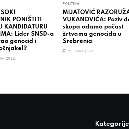
POLITIKA
ISOKI
MIJATOVIĆ RAZORUŽ
NIK PONIŠTITI
VUKANOVIĆA: Poziv d
U KANDIDATURU
skupa odamo počast
IMA: Lider SNSD-a
žrtvama genocida u
rao genocid i
Srebrenici
Bošnjake!?
21. JUNI 2022.
AR 2022.
Kategorije