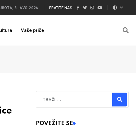
PRATITE NAS:
UBOTA, 8. AVG 2026.
ultura
Vaše priče
Traži
ice
Type 2 or more characters for results.
POVEŽITE SE