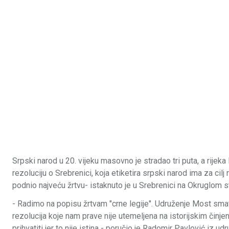
Srpski narod u 20. vijeku masovno je stradao tri puta, a rijeka
rezoluciju o Srebrenici, koja etiketira srpski narod ima za cilj 
podnio najveću žrtvu- istaknuto je u Srebrenici na Okruglom s
- Radimo na popisu žrtvam "crne legije". Udruženje Most smatr
rezolucija koje nam prave nije utemeljena na istorijskim či
prihvatiti jer to nije istina - poručio je Radomir Pavlović iz ud