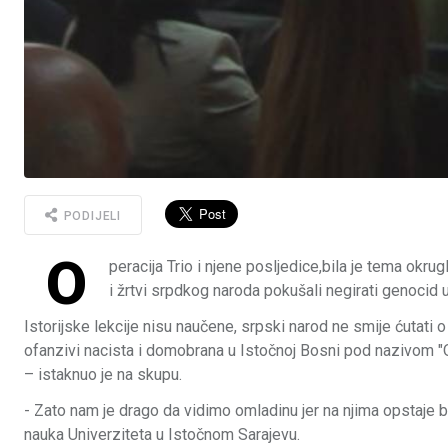
PODIJELI
O
peracija Trio i njene posljedice,bila je tema okru
i žrtvi srpdkog naroda pokušali negirati genocid 
Istorijske lekcije nisu naučene, srpski narod ne smije ćutati 
ofanzivi nacista i domobrana u Istočnoj Bosni pod nazivom "Ope
– istaknuo je na skupu.
- Zato nam je drago da vidimo omladinu jer na njima opstaje bu
nauka Univerziteta u Istočnom Sarajevu.