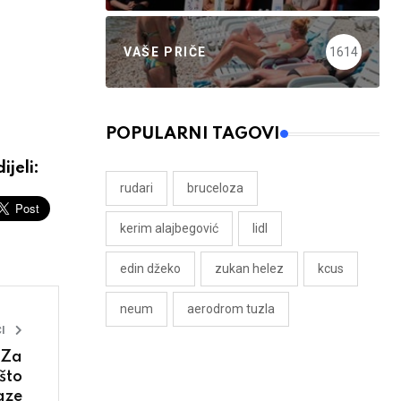
VAŠE PRIČE
1614
POPULARNI TAGOVI
ijeli:
rudari
bruceloza
kerim alajbegović
lidl
edin džeko
zukan helez
kcus
neum
aerodrom tuzla
I
 Za
što
aze