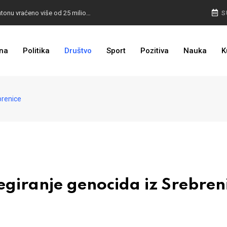
I TO SMO DOČEKALI: U 4 godine građanima u kantonu vraćeno više od 25 miliona KM
S
I TO JE BIH: Prvašićima 50 ruksaka sa školskim priborom
na
Politika
Društvo
Sport
Pozitiva
Nauka
K
brenice
ranje genocida iz Srebren