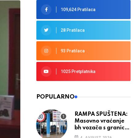
109,624 Pratilaca
28 Pratilaca
93 Pratilaca
1025 Pretplatnika
POPULARNO
RAMPA SPUŠTENA:
Masovno vraćanje
bh vozača s granica
EU, protesti na
4. AVGUST 2026.