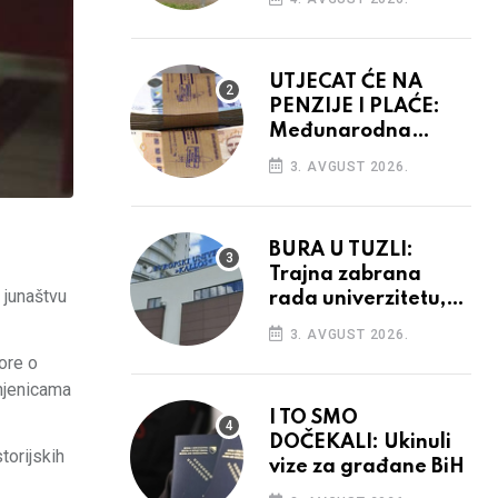
vidiku
UTJECAT ĆE NA
PENZIJE I PLAĆE:
Međunarodna
agencija potvrdila
3. AVGUST 2026.
kreditni rejting BiH
BURA U TUZLI:
Trajna zabrana
 junaštvu
rada univerzitetu,
provedba sudskih
3. AVGUST 2026.
odluka
ore o
injenicama
I TO SMO
DOČEKALI: Ukinuli
torijskih
vize za građane BiH