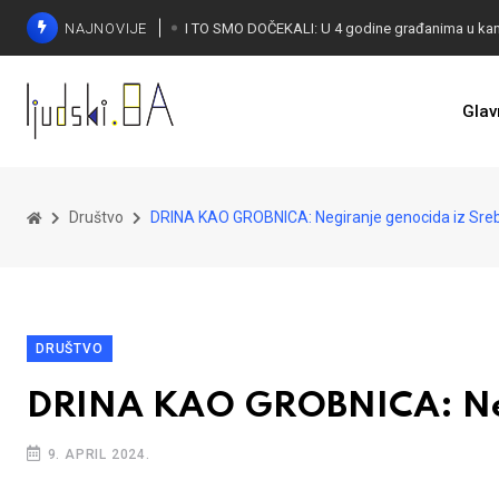
NAJNOVIJE
Glav
KONAKOVIĆ PALI ALARM: Otvoreno pismo UN-u
Društvo
DRINA KAO GROBNICA: Negiranje genocida iz Sre
DRUŠTVO
DRINA KAO GROBNICA: Negi
9. APRIL 2024.