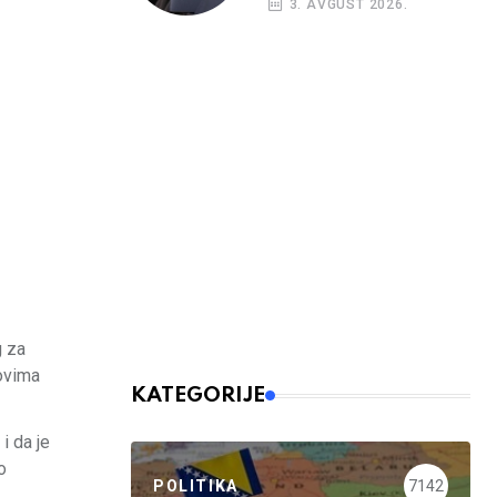
3. AVGUST 2026.
g za
tovima
KATEGORIJE
i da je
o
POLITIKA
7142