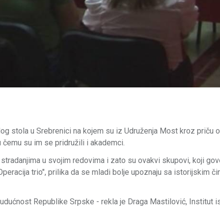
glog stola u Srebrenici na kojem su iz Udruženja Most kroz priču o
u čemu su im se pridružili i akademci.
o stradanjima u svojim redovima i zato su ovakvi skupovi, koji gov
racija trio", prilika da se mladi bolje upoznaju sa istorijskim č
dućnost Republike Srpske - rekla je Draga Mastilović, Institut is