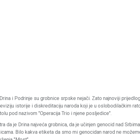
 Drina i Podrinje su grobnice srpske nejači. Zato najnoviji prijedlo
reviziju istorije i diskreditaciju naroda koji je u oslobodilačkim ra
tolu pod nazivom "Operacija Trio i njene posljedice".
a da je Drina najveća grobnica, da je učinjen genocid nad Srbima 
njenicama. Bilo kakva etiketa da smo mi genocidan narod ne možem
ruženja "Most".