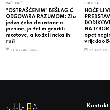
VAŠE PRIČE
POLITIKA
"OSTRAŠĆENIM" BEŠLAGIĆ
HOĆE LI V
ODGOVARA RAZUMOM: Zlo
PREDSTAV
jedva čeka da ustane iz
DODIKOV
jazbine, ja želim graditi
NA IZBOR
mostove, a ko želi neka ih
opet negi
ruši
vrijeđao 
24. AVGUST 2022.
27. SEPTEMB
Kontakt