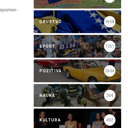
i spomen-
DRUŠTVO
9658
SPORT
1551
POZITIVA
2634
NAUKA
264
KULTURA
492