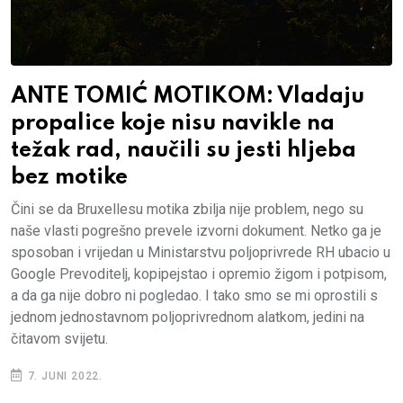
ANTE TOMIĆ MOTIKOM: Vladaju
propalice koje nisu navikle na
težak rad, naučili su jesti hljeba
bez motike
Čini se da Bruxellesu motika zbilja nije problem, nego su
naše vlasti pogrešno prevele izvorni dokument. Netko ga je
sposoban i vrijedan u Ministarstvu poljoprivrede RH ubacio u
Google Prevoditelj, kopipejstao i opremio žigom i potpisom,
a da ga nije dobro ni pogledao. I tako smo se mi oprostili s
jednom jednostavnom poljoprivrednom alatkom, jedini na
čitavom svijetu.
7. JUNI 2022.