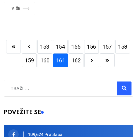
VIŠE
153
154
155
156
157
158
159
160
161
162
Traži
Type 2 or more characters for results.
POVEŽITE SE
109,624 Pratilaca