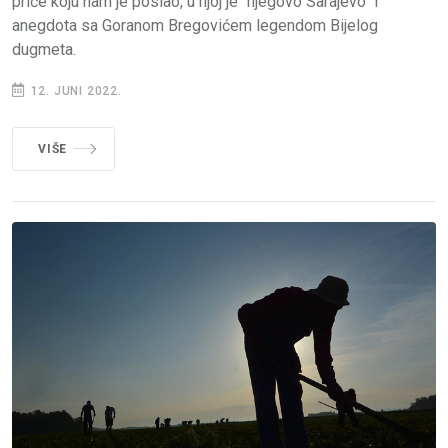
priče koju nam je poslao, u njoj je "njegovo Sarajevo" i
anegdota sa Goranom Bregovićem legendom Bijelog
dugmeta.
12. JUNI 2022.
VIŠE