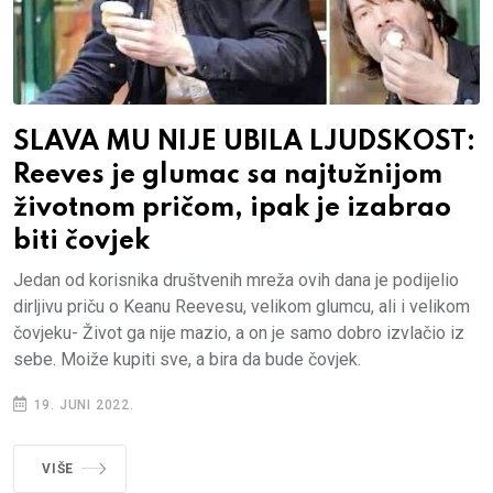
SLAVA MU NIJE UBILA LJUDSKOST:
Reeves je glumac sa najtužnijom
životnom pričom, ipak je izabrao
biti čovjek
Jedan od korisnika društvenih mreža ovih dana je podijelio
dirljivu priču o Keanu Reevesu, velikom glumcu, ali i velikom
čovjeku- Život ga nije mazio, a on je samo dobro izvlačio iz
sebe. Moiže kupiti sve, a bira da bude čovjek.
19. JUNI 2022.
VIŠE