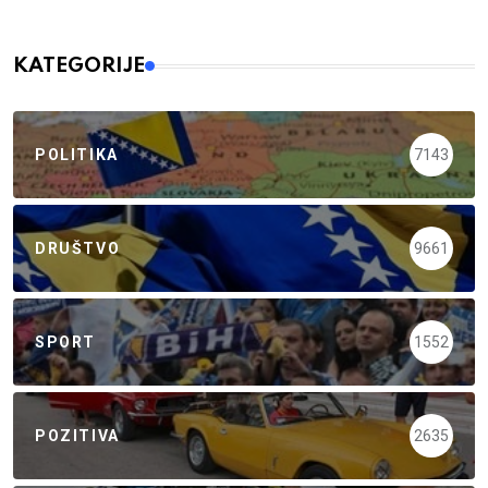
KATEGORIJE
POLITIKA
7143
DRUŠTVO
9661
SPORT
1552
POZITIVA
2635