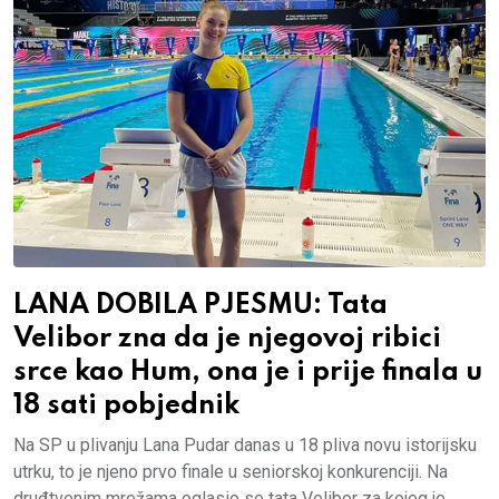
LANA DOBILA PJESMU: Tata
Velibor zna da je njegovoj ribici
srce kao Hum, ona je i prije finala u
18 sati pobjednik
Na SP u plivanju Lana Pudar danas u 18 pliva novu istorijsku
utrku, to je njeno prvo finale u seniorskoj konkurenciji. Na
druđtvenim mrežama oglasio se tata Velibor za kojeg je