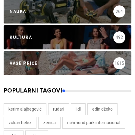
NAUKA
264
KULTURA
492
VAŠE PRIČE
1615
POPULARNI TAGOVI
kerim alajbegović
rudari
lidl
edin džeko
zukan helez
zenica
richmond park internacional