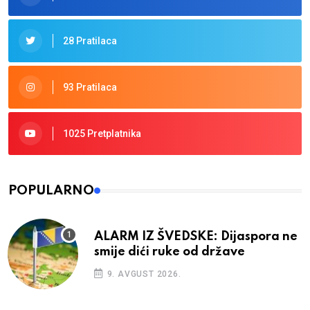
28 Pratilaca
93 Pratilaca
1025 Pretplatnika
POPULARNO
ALARM IZ ŠVEDSKE: Dijaspora ne
smije dići ruke od države
9. AVGUST 2026.