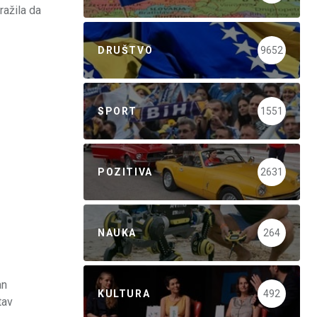
ražila da
DRUŠTVO
9652
SPORT
1551
POZITIVA
2631
NAUKA
264
an
KULTURA
492
tav