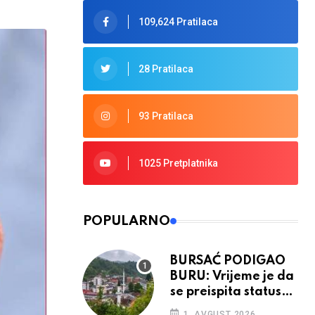
109,624 Pratilaca
28 Pratilaca
93 Pratilaca
1025 Pretplatnika
POPULARNO
BURSAĆ PODIGAO
BURU: Vrijeme je da
se preispita status
Srebrenice u RS
1. AVGUST 2026.