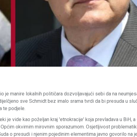
o je manire lokalnih političara dozvoljavajući sebi da na neumjes
ijelčjeno sve Schmidt bez imalo srama tvrdi da bi presuda u slu
 te podjele.
eki je vide kao poželjan kraj 'etnokracije' koja prevladava u BiH, a 
n Općim okvirnim mirovnim sporazumom. Osjetljivost problemati
 Suda o presudi i njenim pojedinim elementima javno govorilo na 