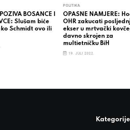
POLITIKA
OPASNE NAMJERE: Hoć
POZIVA BOSANCE I
OHR zakucati posljednj
CE: Slušam biće
ekser u mrtvački kovč
ako Schmidt ovo ili
davno skrojen za
multietničku BiH
.
19. JULI 2022.
Kategorije