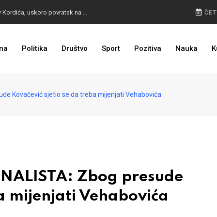
BURA U MOSTARU: Otpušteni radnici odbili poziv Kordića, uskoro povratak na posao
ČET
na
Politika
Društvo
Sport
Pozitiva
Nauka
K
I TO SMO DOČEKALI: Grad u BiH prvi put dobio sredstva EU
 Kovačević sjetio se da treba mijenjati Vehabovića
NALISTA: Zbog presude
ba mijenjati Vehabovića