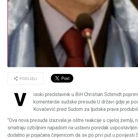
PODIJELI
V
isoki predstavnik u BiH Christian Schmidt poprimi
komentariše sudske presude.U državi gdje je pod
Kovačević pred Sudom za ljudska prava produbila
“Ova nova presuda izazvala je oštre reakcije u cijeloj zemlji, n
smatraju ozbiljnim napadom na ustavni poredak uspostavlje
dodatno je pojačana činjenicom da se po prvi put u povijesti