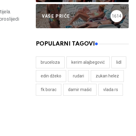
ijela.
VAŠE PRIČE
1614
proslijedi
POPULARNI TAGOVI
bruceloza
kerim alajbegović
lidl
edin džeko
rudari
zukan helez
fk borac
damir mašić
vlada rs