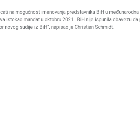
jecati na mogućnost imenovanja predstavnika BiH u međunarodna t
ava istekao mandat u oktobru 2021., BiH nije ispunila obavezu da 
or novog sudije iz BiH”, napisao je Christian Schmidt.