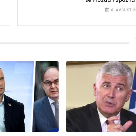
se možda i upozn
6. AVGUST 2