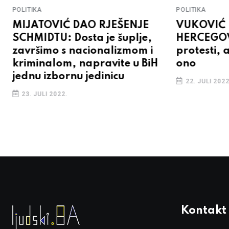
POLITIKA
POLITIKA
MIJATOVIĆ DAO RJEŠENJE
VUKOVIĆ 
SCHMIDTU: Dosta je šuplje,
HERCEGOV
završimo s nacionalizmom i
protesti, 
kriminalom, napravite u BiH
ono
jednu izbornu jedinicu
22. JULI 2022
23. JULI 2022.
Kontakt