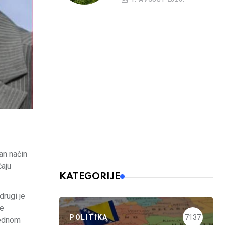
an način
čaju
KATEGORIJE
drugi je
ke
POLITIKA
7137
jednom