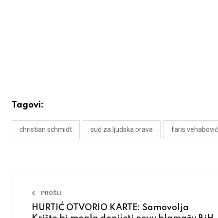
Tagovi:
christian schmidt
sud za ljudska prava
faris vehabović
PROŠLI
HURTIĆ OTVORIO KARTE: Samovolja