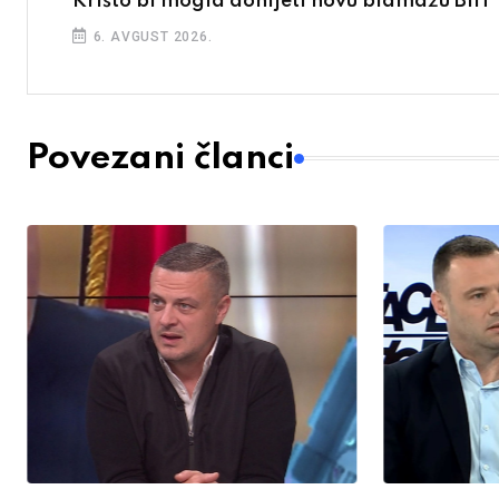
Krišto bi mogla donijeti novu blamažu BiH
6. AVGUST 2026.
Povezani članci