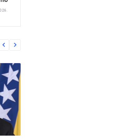
amo
026.