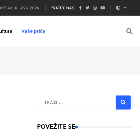
PRATITE NAS:
VRTAK, 6. AVG 2026.
ultura
Vaše priče
Traži
Type 2 or more characters for results.
POVEŽITE SE