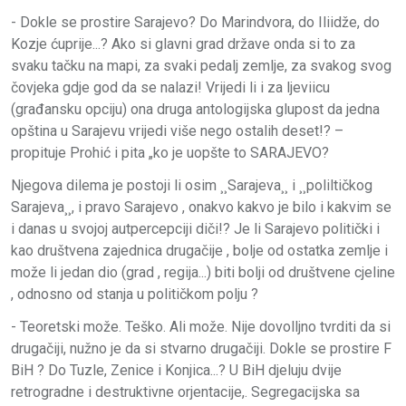
- Dokle se prostire Sarajevo? Do Marindvora, do Iliidže, do
Kozje ćuprije...? Ako si glavni grad države onda si to za
svaku tačku na mapi, za svaki pedalj zemlje, za svakog svog
čovjeka gdje god da se nalazi! Vrijedi li i za ljeviicu
(građansku opciju) ona druga antologijska glupost da jedna
opština u Sarajevu vrijedi više nego ostalih deset!? –
propituje Prohić i pita „ko je uopšte to SARAJEVO?
Njegova dilema je postoji li osim ¸¸Sarajeva¸¸ i ¸¸poliltičkog
Sarajeva¸¸, i pravo Sarajevo , onakvo kakvo je bilo i kakvim se
i danas u svojoj autpercepciji diči!? Je li Sarajevo politički i
kao društvena zajednica drugačije , bolje od ostatka zemlje i
može li jedan dio (grad , regija...) biti bolji od društvene cjeline
, odnosno od stanja u političkom polju ?
- Teoretski može. Teško. Ali može. Nije dovolljno tvrditi da si
drugačiji, nužno je da si stvarno drugačiji. Dokle se prostire F
BiH ? Do Tuzle, Zenice i Konjica...? U BiH djeluju dvije
retrogradne i destruktivne orjentacije,. Segregacijska sa