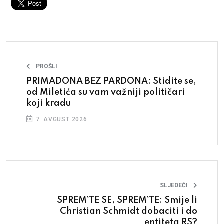
PROŠLI
PRIMADONA BEZ PARDONA: Stidite se,
od Miletića su vam važniji političari
koji kradu
7. AVGUST 2026.
SLJEDEĆI
SPREM`TE SE, SPREM`TE: Smije li
Christian Schmidt dobaciti i do
entiteta RS?