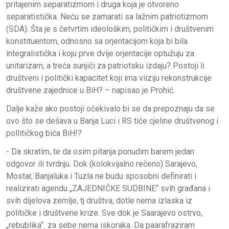
pritajenim separatizmom i druga koja je otvoreno
separatistička. Neću se zamarati sa lažnim patriotizmom
(SDA). Šta je s četvrtim ideološkim, političkim i društvenim
konstituentom, odnosno sa orjentacijom koja bi bila
integralistička i koju prve dvije orjentacije optužuju za
unitarizam, a treća sunjiči za patriotsku izdaju? Postoji li
društveni i politički kapacitet koji ima viiziju rekonstrukcije
društvene zajednice u BiH? – napisao je Prohić.
Dalje kaže ako postoji očekivalo bi se da prepoznaju da se
ovo što se dešava u Banja Luci i RS tiče cjeline društvenog i
pollitičkog bića BiH!?
- Da skratim, te da osim pitanja ponudim barem jedan
odgovor ili tvrdnju. Dok (kolokvijalno rečeno) Sarajevo,
Mostar, Banjaluka i Tuzla ne budu sposobni definirati i
realizirati agendu „ZAJEDNIČKE SUDBINE“ svih građana i
svih dijelova zemlje, tj društva, dotle nema izlaska iz
političke i društvene krize. Sve dok je Saarajevo ostrvo,
„rebublika“¸ za sebe nema iskoraka. Da paarafraziram