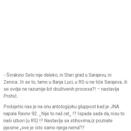
- Švrakino Selo nije daleko, ni Stari grad u Sarajevu, ni
Zenica...Ili se to, tamo u Banja Luci, u RS-u ne tiče Sarajeva, ili
se ovdje ne razumije bit društvenih procesa?! – nastavlja
Prohić.
Podsjetio nas je na onu antologijsku gluppost kad je JNA
napala Ravno 92. ¸¸Nije to naš rat¸¸ !? Ispada sada da, nisu to
naši izbori (u RS) !? Nastavlja sa stihovima,iz poznate
pjesme „sve je isto samo njega nema“!?