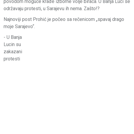
povodom moguće krađe izborne volje birača. U Banja Luci se
održavaju protesti, u Sarajevu ih nema. Zašto!?
Najnoviji post Prohić je počeo sa rečenicom „spavaj drago
moje Sarajevo“.
- U Banja
Lucin su
zakazani
protesti