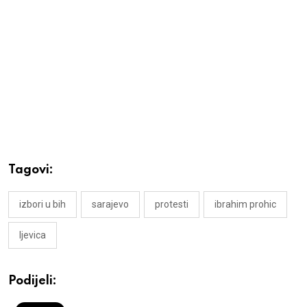
Tagovi:
izbori u bih
sarajevo
protesti
ibrahim prohic
ljevica
Podijeli: