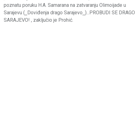
poznatu poruku H.A. Samarana na zatvaranju Olimoijade u
Sarajevu (¸¸Doviđenja drago Sarajevo¸¸)...PROBUDI SE DRAGO
SARAJEVO! , zaključio je Prohić.