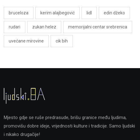
bruceloza
kerim alajbegović
lidl
edin džeko
rudari
zukan helez
memorijalni centar srebrenica
uvećane mirovine
cik bih
Mjesto gdje se ruše predrasude, brišu granice među ljudima,
promovišu dobre ideje, vrijednosti kulture i tradicije. Samo ljudski
i nikako drugačije!