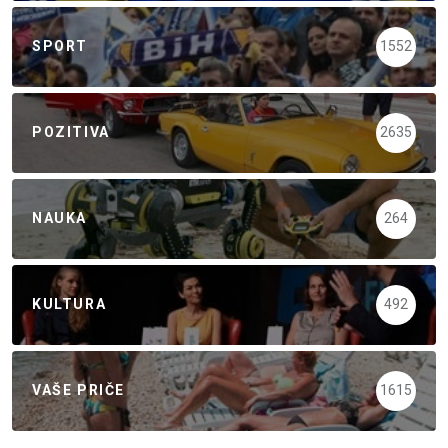
SPORT
1552
POZITIVA
2635
NAUKA
264
KULTURA
492
VAŠE PRIČE
1615