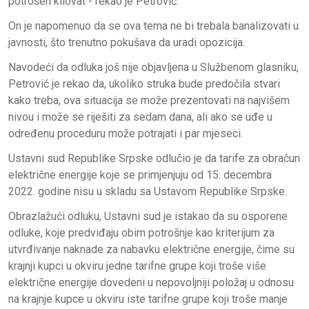
potrošen kilovat - rekao je Petrović.
On je napomenuo da se ova tema ne bi trebala banalizovati u
javnosti, što trenutno pokušava da uradi opozicija.
Navodeći da odluka još nije objavljena u Službenom glasniku,
Petrović je rekao da, ukoliko struka bude predočila stvari
kako treba, ova situacija se može prezentovati na najvišem
nivou i može se riješiti za sedam dana, ali ako se uđe u
određenu proceduru može potrajati i par mjeseci.
Ustavni sud Republike Srpske odlučio je da tarife za obračun
električne energije koje se primjenjuju od 15. decembra
2022. godine nisu u skladu sa Ustavom Republike Srpske.
Obrazlažući odluku, Ustavni sud je istakao da su osporene
odluke, koje predviđaju obim potrošnje kao kriterijum za
utvrđivanje naknade za nabavku električne energije, čime su
krajnji kupci u okviru jedne tarifne grupe koji troše više
električne energije dovedeni u nepovoljniji položaj u odnosu
na krajnje kupce u okviru iste tarifne grupe koji troše manje