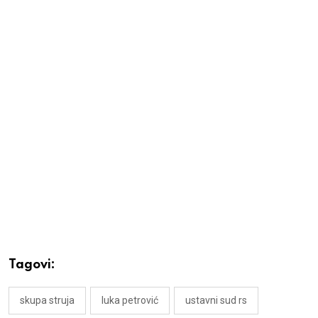
Tagovi:
skupa struja
luka petrović
ustavni sud rs