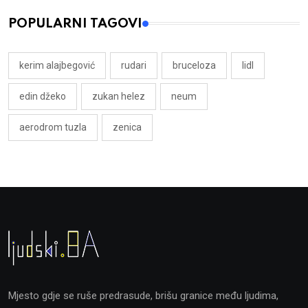
POPULARNI TAGOVI
kerim alajbegović
rudari
bruceloza
lidl
edin džeko
zukan helez
neum
aerodrom tuzla
zenica
Mjesto gdje se ruše predrasude, brišu granice među ljudima,