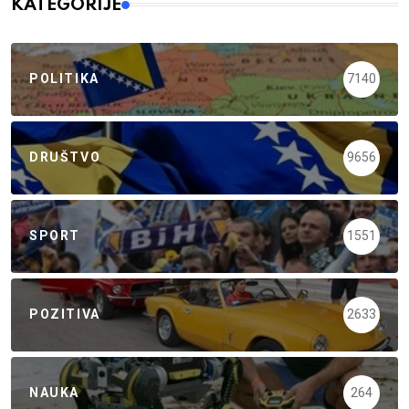
KATEGORIJE
POLITIKA
7140
DRUŠTVO
9656
SPORT
1551
POZITIVA
2633
NAUKA
264