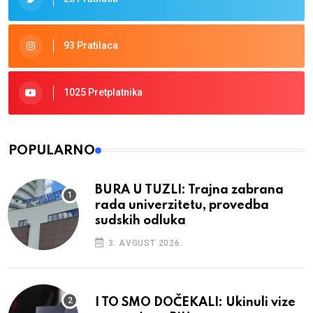
93 Pratilaca
1025 Pretplatnika
POPULARNO
BURA U TUZLI: Trajna zabrana
rada univerzitetu, provedba
sudskih odluka
3. AVGUST 2026.
I TO SMO DOČEKALI: Ukinuli vize