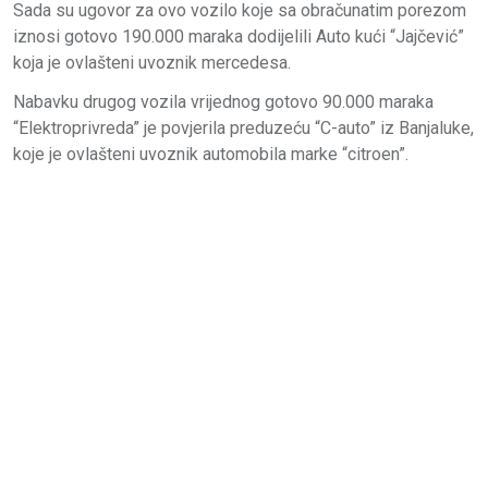
Sada su ugovor za ovo vozilo koje sa obračunatim porezom
iznosi gotovo 190.000 maraka dodijelili Auto kući “Jajčević”
koja je ovlašteni uvoznik mercedesa.
Nabavku drugog vozila vrijednog gotovo 90.000 maraka
“Elektroprivreda” je povjerila preduzeću “C-auto” iz Banjaluke,
koje je ovlašteni uvoznik automobila marke “citroen”.