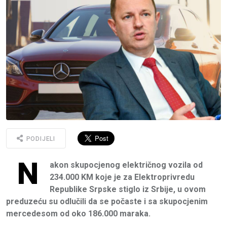
PODIJELI
N
akon skupocjenog električnog vozila od
234.000 KM koje je za Elektroprivredu
Republike Srpske stiglo iz Srbije, u ovom
preduzeću su odlučili da se počaste i sa skupocjenim
mercedesom od oko 186.000 maraka.