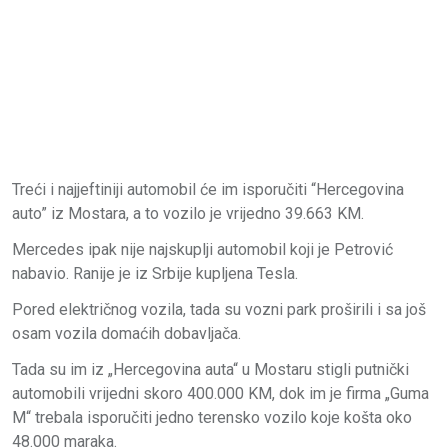
Treći i najjeftiniji automobil će im isporučiti “Hercegovina
auto” iz Mostara, a to vozilo je vrijedno 39.663 KM.
Mercedes ipak nije najskuplji automobil koji je Petrović
nabavio. Ranije je iz Srbije kupljena Tesla.
Pored električnog vozila, tada su vozni park proširili i sa još
osam vozila domaćih dobavljača.
Tada su im iz „Hercegovina auta“ u Mostaru stigli putnički
automobili vrijedni skoro 400.000 KM, dok im je firma „Guma
M“ trebala isporučiti jedno terensko vozilo koje košta oko
48.000 maraka.