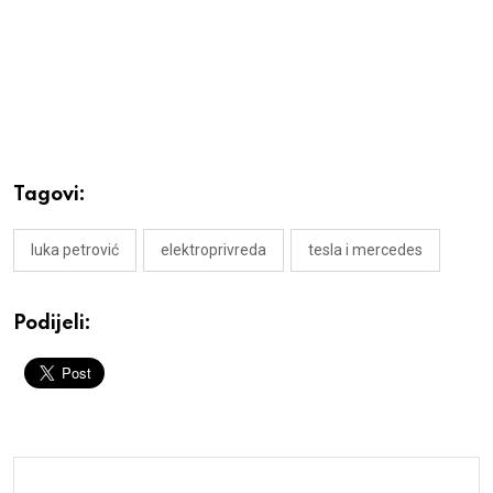
Tagovi:
luka petrović
elektroprivreda
tesla i mercedes
Podijeli: