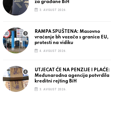
za građane BiH
3. AVGUST 2026.
RAMPA SPUŠTENA: Masovno
vraćanje bh vozača s granica EU,
protesti na vidiku
4. AVGUST 2026.
UTJECAT ĆE NA PENZIJE I PLAĆE:
Međunarodna agencija potvrdila
kreditni rejting BiH
3. AVGUST 2026.