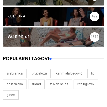
KULTURA
492
VAŠE PRIČE
1614
POPULARNI TAGOVI
srebrenica
bruceloza
kerim alajbegović
lidl
edin džeko
rudari
zukan helez
rite ugljevik
ginex