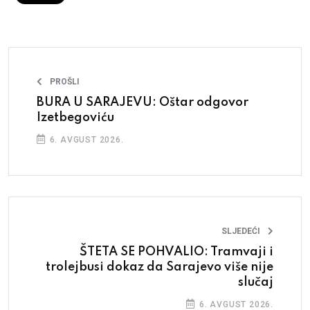
PROŠLI
BURA U SARAJEVU: Oštar odgovor
Izetbegoviću
6. AVGUST 2026.
SLJEDEĆI
ŠTETA SE POHVALIO: Tramvaji i
trolejbusi dokaz da Sarajevo više nije
slučaj
6. AVGUST 2026.