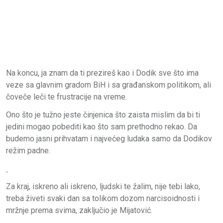
Na koncu, ja znam da ti prezireš kao i Dodik sve što ima
veze sa glavnim gradom BiH i sa građanskom politikom, ali
čoveče leči te frustracije na vreme.
Ono što je tužno jeste činjenica što zaista mislim da bi ti
jedini mogao pobediti kao što sam prethodno rekao. Da
budemo jasni prihvatam i najvećeg ludaka samo da Dodikov
režim padne.
Za kraj, iskreno ali iskreno, ljudski te žalim, nije tebi lako,
treba živeti svaki dan sa tolikom dozom narcisoidnosti i
mržnje prema svima, zaključio je Mijatović.