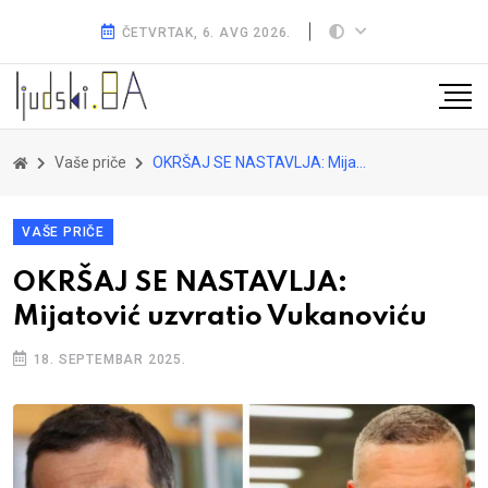
ČETVRTAK, 6. AVG 2026.
Vaše priče
OKRŠAJ SE NASTAVLJA: Mijatović uzvratio Vukanoviću
VAŠE PRIČE
OKRŠAJ SE NASTAVLJA:
Mijatović uzvratio Vukanoviću
18. SEPTEMBAR 2025.