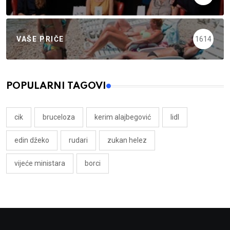
VAŠE PRIČE
1614
POPULARNI TAGOVI
cik
bruceloza
kerim alajbegović
lidl
edin džeko
rudari
zukan helez
vijeće ministara
borci