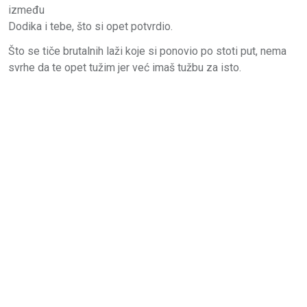
između
Dodika i tebe, što si opet potvrdio.
Što se tiče brutalnih laži koje si ponovio po stoti put, nema
svrhe da te opet tužim jer već imaš tužbu za isto.