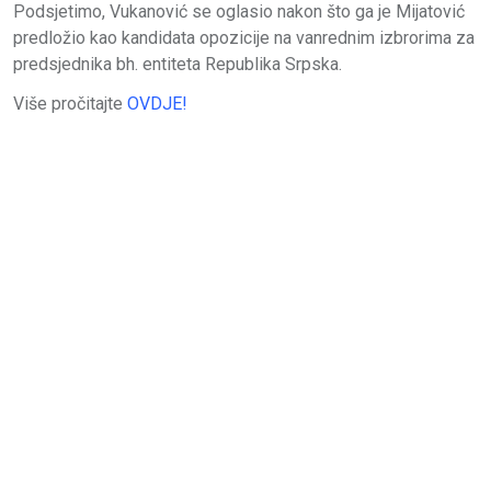
Podsjetimo, Vukanović se oglasio nakon što ga je Mijatović
predložio kao kandidata opozicije na vanrednim izbrorima za
predsjednika bh. entiteta Republika Srpska.
Više pročitajte
OVDJE!