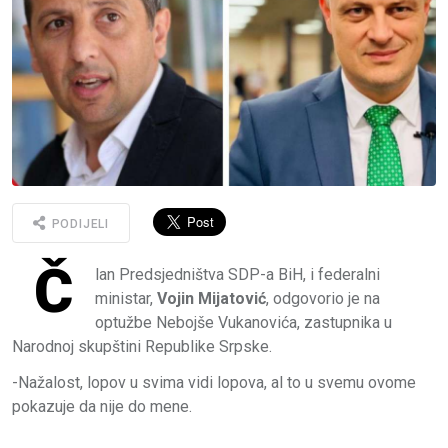
PODIJELI
Č
lan Predsjedništva SDP-a BiH, i federalni
ministar,
Vojin Mijatović
, odgovorio je na
optužbe Nebojše Vukanovića, zastupnika u
Narodnoj skupštini Republike Srpske.
-Nažalost, lopov u svima vidi lopova, al to u svemu ovome
pokazuje da nije do mene.