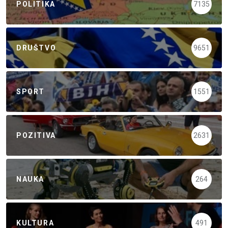
POLITIKA
7135
DRUŠTVO
9651
SPORT
1551
POZITIVA
2631
NAUKA
264
KULTURA
491