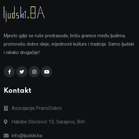
Mjesto gdje se ruše predrasude, brišu granice među ljudima,
promovišu dobre ideje, vrijednosti kulture i tradicije. Samo ljudski
i nikako drugačije!
Kontakt
Asocijacija PravoDobro
Habibe Stočević 13, Sarajevo, BiH
info@ljudski.ba