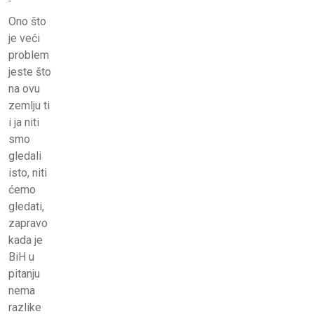
Ono što
je veći
problem
jeste što
na ovu
zemlju ti
i ja niti
smo
gledali
isto, niti
ćemo
gledati,
zapravo
kada je
BiH u
pitanju
nema
razlike