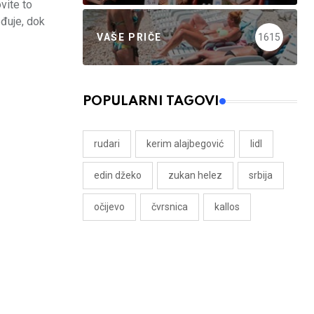
vite to
eđuje, dok
VAŠE PRIČE
1615
POPULARNI TAGOVI
rudari
kerim alajbegović
lidl
edin džeko
zukan helez
srbija
očijevo
čvrsnica
kallos