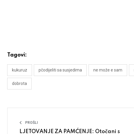
Tagovi:
kukuruz
pčodijeliti sa susjedima
ne može e sam
dobrota
PROŠLI
LJETOVANJE ZA PAMĆENJE: Otočani s