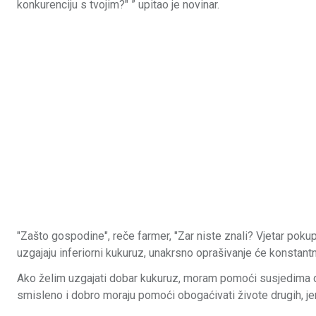
konkurenciju s tvojim?" ” upitao je novinar.
"Zašto gospodine", reče farmer, "Zar niste znali? Vjetar pokupi
uzgajaju inferiorni kukuruz, unakrsno oprašivanje će konstant
Ako želim uzgajati dobar kukuruz, moram pomoći susjedima da u
smisleno i dobro moraju pomoći obogaćivati živote drugih, jer