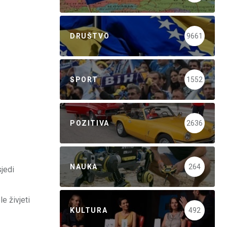
DRUŠTVO
9661
SPORT
1552
POZITIVA
2636
NAUKA
264
sjedi
e živjeti
KULTURA
492