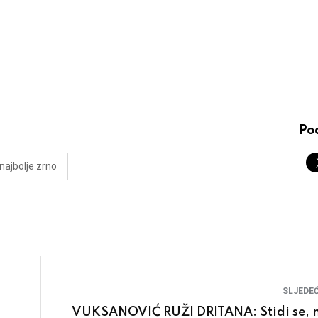
Pod
najbolje zrno
SLJEDEĆ
VUKSANOVIĆ RUŽI DRITANA: Stidi se, n