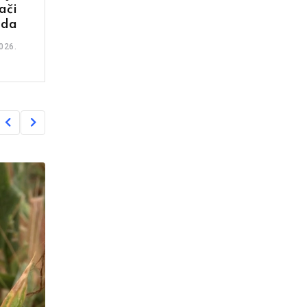
ači
oda
026.