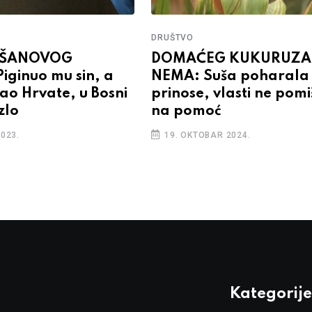
DRUŠTVO
UŠANOVOG
DOMAĆEG KUKURUZA
iginuo mu sin, a
NEMA: Suša poharala
ao Hrvate, u Bosni
prinose, vlasti ne pomi
zlo
na pomoć
023.
19. OKTOBAR 2024.
Kategorije