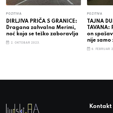
POZITIVA
POZITIVA
DIRLJIVA PRIČA S GRANICE:
TAJNA D
Dragana zahvalna Merimi,
TAVANA: P
noć koja se teško zaboravlja
on spašav
nije samo 
2. OKTOBAR 2023.
6. FEBRUAR 2
Kontakt