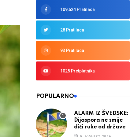
109,624 Pratilaca
28 Pratilaca
93 Pratilaca
1025 Pretplatnika
POPULARNO
ALARM IZ ŠVEDSKE:
Dijaspora ne smije
dići ruke od države
9. AVGUST 2026.