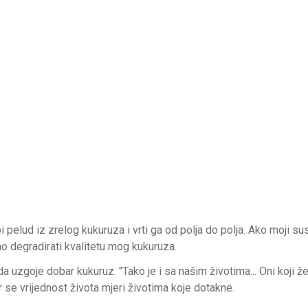
 pelud iz zrelog kukuruza i vrti ga od polja do polja. Ako moji su
no degradirati kvalitetu mog kukuruza.
zgoje dobar kukuruz. "Tako je i sa našim životima... Oni koji žel
 se vrijednost života mjeri životima koje dotakne.