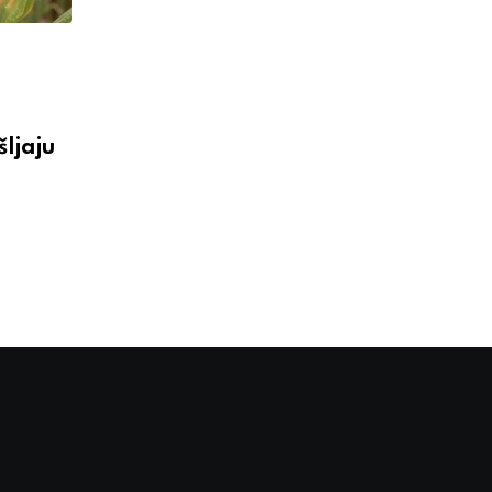
šljaju