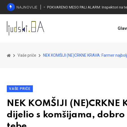
NAJNOVIJE
Glav
Vaše priče
NEK KOMŠIJI (NE)CRKNE KRAVA: Farmer najbolje s
VAŠE PRIČE
NEK KOMŠIJI (NE)CRKNE K
dijelio s komšijama, dobro t
tebe