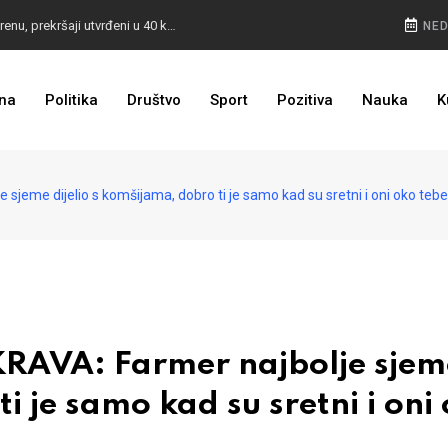
POKVARENO MESO PALI ALARM: Inspektori na terenu, prekršaji utvrđeni u 40 kontrola
NED
CESTA KOJA ŽIVOT ZNAČI: BiH dobija nova 44 kilometra autoceste, radovi kreću uskoro
na
Politika
Društvo
Sport
Pozitiva
Nauka
K
ULAGANJE SE ISPLATI: Oživjela pruga u BiH, turista sve više
jeme dijelio s komšijama, dobro ti je samo kad su sretni i oni oko tebe
RAVA: Farmer najbolje sjem
i je samo kad su sretni i oni