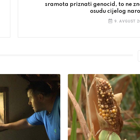
sramota priznati genocid, to ne zn
osudu cijelog nar
9. AVGUST 2