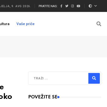
PRATITE NAS:
JELJA, 9. AVG 2026.
ultura
Vaše priče
Traži
e
Type 2 or more characters for results.
 oko
POVEŽITE SE