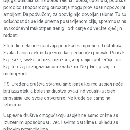
bijega, odlučila se na borbu.Talenat, borba, upornost, podrška
porodice i neposredng okruženja mogu prevladati nepovoljni
ambijent. Da podvučem, za podvig nije dovoljan talenat. Tu su
odlučnost da se ide prrema postavljenom cilju, spremnost na
svakodnevni mukotrpan trenig i odricanje od većine dječijih
radosti.
Stoti dio sekunde razdvaja ponekad šampione od gubitnika.
Svaka Lanina sekunda je vrijedan pedagoški poučak. Poučak
koji kaže, svako od nas ima izbor, a opstaju i pobjeđuju oni
koji to svojim angažmanom zaslužuju. Ne plači, plivaj i u
mutnoj vodi.
P.S. Uređena društva stvaraju ambijent u kojima uspjeh neće
biti izuzetak, a bolesna društva svaki indivdualni uspjeh
prisvajaju kao svoje ostvarenje. Ne krade se samo na
izborima.
Uspješna društva omogućavaju uspjeh ne samo onima sa
izuzetnim sposobnosti, već i svima ostalima u skladu sa
njihovim potencijalima.