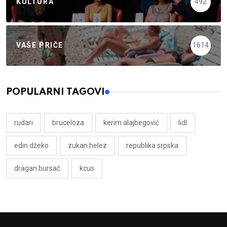
KULTURA
492
VAŠE PRIČE
1614
POPULARNI TAGOVI
rudari
bruceloza
kerim alajbegović
lidl
edin džeko
zukan helez
republika srpska
dragan bursač
kcus