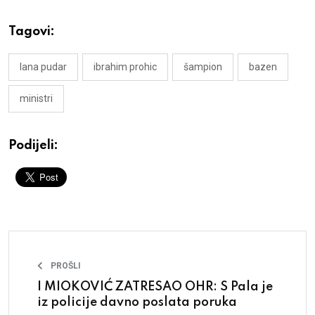
Tagovi:
lana pudar
ibrahim prohic
šampion
bazen
ministri
Podijeli:
PROŠLI
I MIOKOVIĆ ZATRESAO OHR: S Pala je
iz policije davno poslata poruka