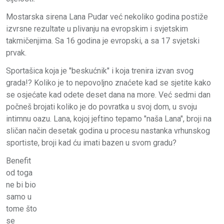
Mostarska sirena Lana Pudar već nekoliko godina postiže
izvrsne rezultate u plivanju na evropskim i svjetskim
takmičenjima. Sa 16 godina je evropski, a sa 17 svjetski
prvak.
Sportašica koja je "beskućnik" i koja trenira izvan svog
grada!? Koliko je to nepovoljno znaćete kad se sjetite kako
se osjećate kad odete deset dana na more. Već sedmi dan
počneš brojati koliko je do povratka u svoj dom, u svoju
intimnu oazu. Lana, kojoj jeftino tepamo "naša Lana",
broji na
sličan način desetak godina u procesu nastanka vrhunskog
sportiste, broji kad ću imati bazen u svom gradu?
Benefit
od toga
ne bi bio
samo u
tome što
se