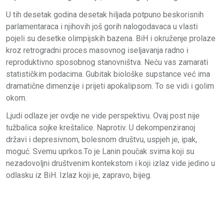
U tih desetak godina desetak hiljada potpuno beskorisnih
parlamentaraca i njihovih još gorih nalogodavaca u vlasti
pojeli su desetke olimpijskih bazena. BiH i okruženje prolaze
kroz retrogradni proces masovnog iseljavanja radno i
reproduktivno sposobnog stanovništva. Neću vas zamarati
statističkim podacima. Gubitak biološke supstance već ima
dramatične dimenzije i prijeti apokalipsom. To se vidi i golim
okom.
Ljudi odlaze jer ovdje ne vide perspektivu. Ovaj post nije
tužbalica sojke kreštalice. Naprotiv. U dekompenziranoj
državi i depresivnom, bolesnom društvu, uspjeh je, ipak,
moguć. Svemu uprkos.To je Lanin poučak svima koji su
nezadovoljni društvenim kontekstom i koji izlaz vide jedino u
odlasku iz BiH. Izlaz koji je, zapravo, bijeg.