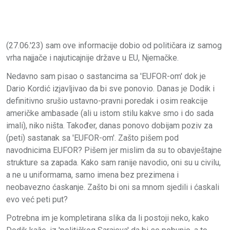
(27.06.'23) sam ove informacije dobio od političara iz samog
vrha najjače i najuticajnije države u EU, Njemačke.
Nedavno sam pisao o sastancima sa 'EUFOR-om' dok je
Dario Kordić izjavljivao da bi sve ponovio. Danas je Dodik i
definitivno srušio ustavno-pravni poredak i osim reakcije
američke ambasade (ali u istom stilu kakve smo i do sada
imali), niko ništa. Također, danas ponovo dobijam poziv za
(peti) sastanak sa 'EUFOR-om'. Zašto pišem pod
navodnicima EUFOR? Pišem jer mislim da su to obavještajne
strukture sa zapada. Kako sam ranije navodio, oni su u civilu,
a ne u uniformama, samo imena bez prezimena i
neobavezno ćaskanje. Zašto bi oni sa mnom sjedili i ćaskali
evo već peti put?
Potrebna im je kompletirana slika da li postoji neko, kako