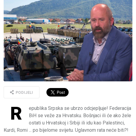
PODIJELI
R
epublika Srpska se ubrzo odcjepljuje! Federacija
BiH se veže za Hrvatsku. Bošnjaci ili će ako žele
ostati u Hrvatskoj i Srbiji ili idu kao Palestinci,
Kurdi, Romi ... po bijelome svijetu. Uglavnom rata neće biti?!