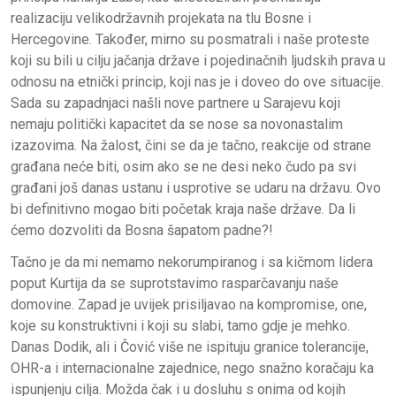
realizaciju velikodržavnih projekata na tlu Bosne i
Hercegovine. Također, mirno su posmatrali i naše proteste
koji su bili u cilju jačanja države i pojedinačnih ljudskih prava u
odnosu na etnički princip, koji nas je i doveo do ove situacije.
Sada su zapadnjaci našli nove partnere u Sarajevu koji
nemaju politički kapacitet da se nose sa novonastalim
izazovima. Na žalost, čini se da je tačno, reakcije od strane
građana neće biti, osim ako se ne desi neko čudo pa svi
građani još danas ustanu i usprotive se udaru na državu. Ovo
bi definitivno mogao biti početak kraja naše države. Da li
ćemo dozvoliti da Bosna šapatom padne?!
Tačno je da mi nemamo nekorumpiranog i sa kičmom lidera
poput Kurtija da se suprotstavimo rasparčavanju naše
domovine. Zapad je uvijek prisiljavao na kompromise, one,
koje su konstruktivni i koji su slabi, tamo gdje je mehko.
Danas Dodik, ali i Čović više ne ispituju granice tolerancije,
OHR-a i internacionalne zajednice, nego snažno koračaju ka
ispunjenju cilja. Možda čak i u dosluhu s onima od kojih