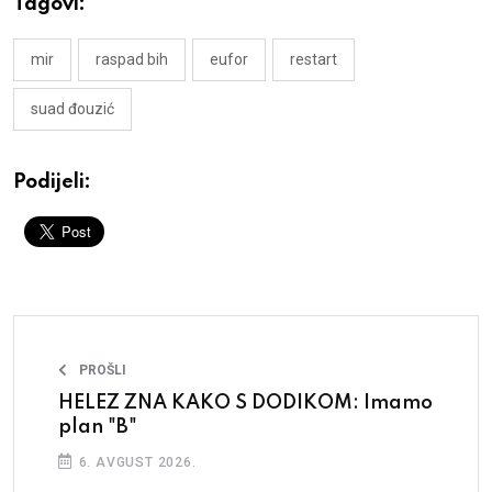
Tagovi:
mir
raspad bih
eufor
restart
suad đouzić
Podijeli:
PROŠLI
HELEZ ZNA KAKO S DODIKOM: Imamo
plan "B"
6. AVGUST 2026.