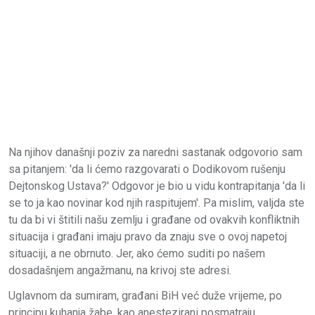
Na njihov današnji poziv za naredni sastanak odgovorio sam
sa pitanjem: 'da li ćemo razgovarati o Dodikovom rušenju
Dejtonskog Ustava?' Odgovor je bio u vidu kontrapitanja 'da li
se to ja kao novinar kod njih raspitujem'. Pa mislim, valjda ste
tu da bi vi štitili našu zemlju i građane od ovakvih konfliktnih
situacija i građani imaju pravo da znaju sve o ovoj napetoj
situaciji, a ne obrnuto. Jer, ako ćemo suditi po našem
dosadašnjem angažmanu, na krivoj ste adresi.
Uglavnom da sumiram, građani BiH već duže vrijeme, po
principu kuhanja žabe, kao anestezirani posmatraju