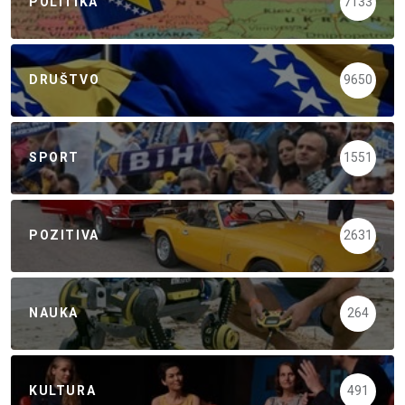
POLITIKA
7133
DRUŠTVO
9650
SPORT
1551
POZITIVA
2631
NAUKA
264
KULTURA
491