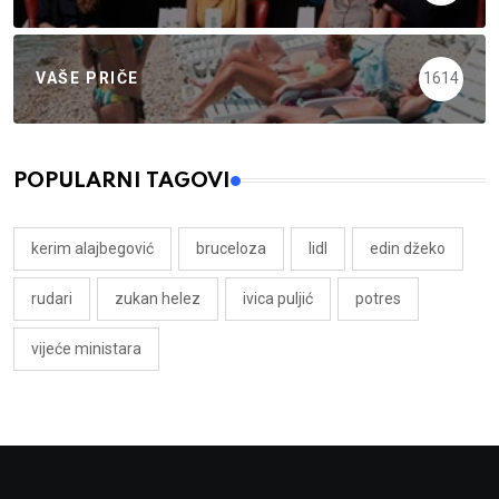
VAŠE PRIČE
1614
POPULARNI TAGOVI
kerim alajbegović
bruceloza
lidl
edin džeko
rudari
zukan helez
ivica puljić
potres
vijeće ministara