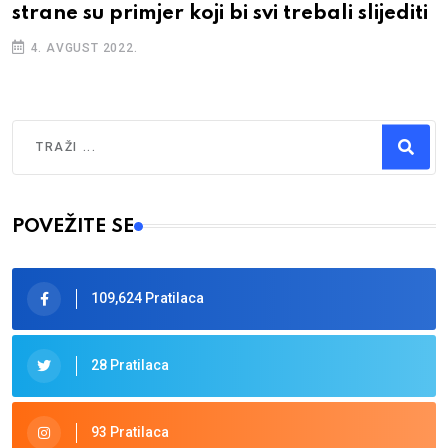
strane su primjer koji bi svi trebali slijediti
4. AVGUST 2022.
Traži
Type 2 or more characters for results.
POVEŽITE SE
109,624 Pratilaca
28 Pratilaca
93 Pratilaca