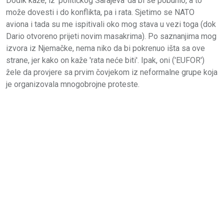
Dodik kaže, iz 'političkog Sarajeva' da bi se pobunio, a to
može dovesti i do konflikta, pa i rata. Sjetimo se NATO
aviona i tada su me ispitivali oko mog stava u vezi toga (dok
Dario otvoreno prijeti novim masakrima). Po saznanjima mog
izvora iz Njemačke, nema niko da bi pokrenuo išta sa ove
strane, jer kako on kaže 'rata neće biti'. Ipak, oni ('EUFOR')
žele da provjere sa prvim čovjekom iz neformalne grupe koja
je organizovala mnogobrojne proteste.