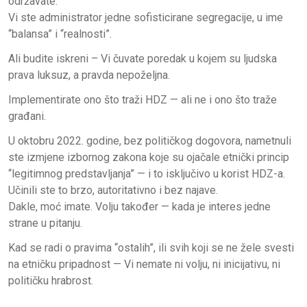
održavate.
Vi ste administrator jedne sofisticirane segregacije, u ime
“balansa” i “realnosti”.
Ali budite iskreni – Vi čuvate poredak u kojem su ljudska
prava luksuz, a pravda nepoželjna.
Implementirate ono što traži HDZ — ali ne i ono što traže
građani.
U oktobru 2022. godine, bez političkog dogovora, nametnuli
ste izmjene izbornog zakona koje su ojačale etnički princip
“legitimnog predstavljanja” — i to isključivo u korist HDZ-a.
Učinili ste to brzo, autoritativno i bez najave.
Dakle, moć imate. Volju također — kada je interes jedne
strane u pitanju.
Kad se radi o pravima “ostalih”, ili svih koji se ne žele svesti
na etničku pripadnost — Vi nemate ni volju, ni inicijativu, ni
političku hrabrost.