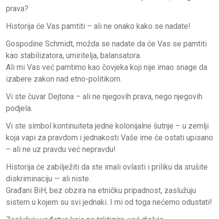
prava?
Historija će Vas pamtiti – ali ne onako kako se nadate!
Gospodine Schmidt, možda se nadate da će Vas se pamtiti
kao stabilizatora, umiritelja, balansatora.
Ali mi Vas već pamtimo kao čovjeka koji nije imao snage da
izabere zakon nad etno-politikom.
Vi ste čuvar Dejtona – ali ne njegovih prava, nego njegovih
podjela.
Vi ste simbol kontinuiteta jedne kolonijalne šutnje – u zemlji
koja vapi za pravdom i jednakosti Vaše ime će ostati upisano
– ali ne uz pravdu već nepravdu!
Historija će zabilježiti da ste imali ovlasti i priliku da srušite
diskriminaciju — ali niste.
Građani BiH, bez obzira na etničku pripadnost, zaslužuju
sistem u kojem su svi jednaki. I mi od toga nećemo odustati!