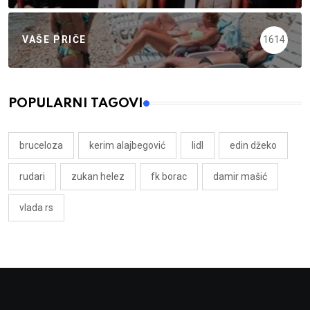
VAŠE PRIČE
1614
POPULARNI TAGOVI
bruceloza
kerim alajbegović
lidl
edin džeko
rudari
zukan helez
fk borac
damir mašić
vlada rs