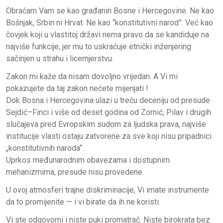
Obraćam Vam se kao građanin Bosne i Hercegovine. Ne kao
Bošnjak, Srbin ni Hrvat. Ne kao “konstitutivni narod”. Već kao
čovjek koji u vlastitoj državi nema pravo da se kandiduje na
najviše funkcije, jer mu to uskraćuje etnički inženjering
sačinjen u strahu i licemjerstvu.
Zakon mi kaže da nisam dovoljno vrijedan. A Vi mi
pokazujete da taj zakon nećete mijenjati !
Dok Bosna i Hercegovina ulazi u treću deceniju od presude
Sejdić–Finci i više od deset godina od Zornić, Pilav i drugih
slučajeva pred Evropskim sudom za ljudska prava, najviše
institucije vlasti ostaju zatvorene za sve koji nisu pripadnici
„konstitutivnih naroda“.
Uprkos međunarodnim obavezama i dostupnim
mehanizmima, presude nisu provedene.
U ovoj atmosferi trajne diskriminacije, Vi imate instrumente
da to promijenite — i vi birate da ih ne koristi.
Vi ste odgovorni i niste puki promatrač. Niste birokrata bez