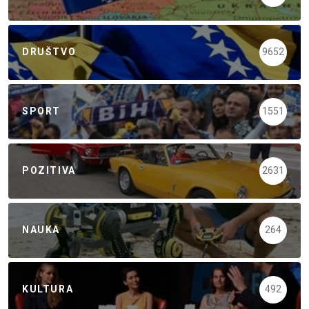
DRUŠTVO
9652
SPORT
1551
POZITIVA
2631
NAUKA
264
KULTURA
492