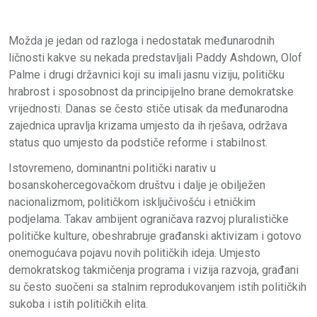
Možda je jedan od razloga i nedostatak međunarodnih
ličnosti kakve su nekada predstavljali Paddy Ashdown, Olof
Palme i drugi državnici koji su imali jasnu viziju, političku
hrabrost i sposobnost da principijelno brane demokratske
vrijednosti. Danas se često stiče utisak da međunarodna
zajednica upravlja krizama umjesto da ih rješava, održava
status quo umjesto da podstiče reforme i stabilnost.
Istovremeno, dominantni politički narativ u
bosanskohercegovačkom društvu i dalje je obilježen
nacionalizmom, političkom isključivošću i etničkim
podjelama. Takav ambijent ograničava razvoj pluralističke
političke kulture, obeshrabruje građanski aktivizam i gotovo
onemogućava pojavu novih političkih ideja. Umjesto
demokratskog takmičenja programa i vizija razvoja, građani
su često suočeni sa stalnim reprodukovanjem istih političkih
sukoba i istih političkih elita.