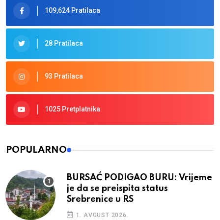
109,624 Pratilaca
28 Pratilaca
93 Pratilaca
1025 Pretplatnika
POPULARNO
BURSAĆ PODIGAO BURU: Vrijeme
je da se preispita status
Srebrenice u RS
1. AVGUST 2026.