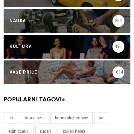
NAUKA
264
KULTURA
491
VAŠE PRIČE
1614
POPULARNI TAGOVI
cik
bruceloza
kerim alajbegović
lidl
edin džeko
rudari
zukan helez