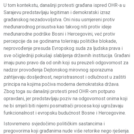
U tom kontekstu, današnji protesti građana ispred OHR-a u
Sarajevu predstavljaju legitiman i demokratski izraz
građanskog nezadovoljstva. Oni nisu usmjereni protiv
međunarodnog prisustva kao takvog niti protiv ideje
međunarodne podrške Bosni i Hercegovini, već protiv
percepcije da se godinama toleriraju političke blokade,
neprovođenje presuda Evropskog suda za ljudska prava i
sve očigledniji pokušaji slabljenja državnih institucija. Građani
imaju puno pravo da od onih koji su preuzeli odgovornost za
nadzor provođenja Dejtonskog mirovnog sporazuma
zahtijevaju dosljednost, nepristrasnost i odlučnost u zaštiti
principa na kojima počiva moderna demokratska država.
Zbog toga su današnji protesti pred OHR-om potpuno
opravdani, jer predstavljaju poziv na odgovornost onima koji
ne bi smjeli biti nijemi posmatrači procesa koji ugrožavaju
funkcionalnost i evropsku budućnost Bosne i Hercegovine.
Istovremeno svjedočimo političkim sastancima i
pregovorima koji građanima nude više retorike nego rješenja.