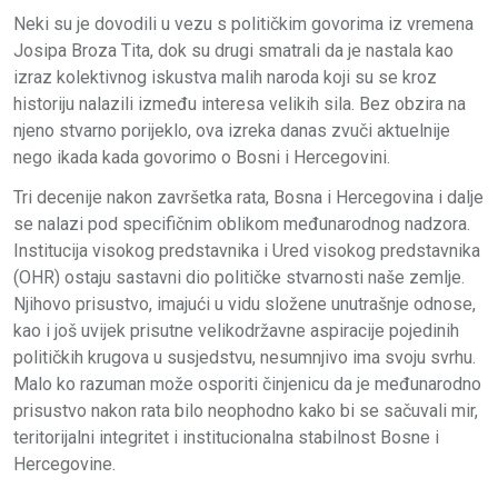
Neki su je dovodili u vezu s političkim govorima iz vremena
Josipa Broza Tita, dok su drugi smatrali da je nastala kao
izraz kolektivnog iskustva malih naroda koji su se kroz
historiju nalazili između interesa velikih sila. Bez obzira na
njeno stvarno porijeklo, ova izreka danas zvuči aktuelnije
nego ikada kada govorimo o Bosni i Hercegovini.
Tri decenije nakon završetka rata, Bosna i Hercegovina i dalje
se nalazi pod specifičnim oblikom međunarodnog nadzora.
Institucija visokog predstavnika i Ured visokog predstavnika
(OHR) ostaju sastavni dio političke stvarnosti naše zemlje.
Njihovo prisustvo, imajući u vidu složene unutrašnje odnose,
kao i još uvijek prisutne velikodržavne aspiracije pojedinih
političkih krugova u susjedstvu, nesumnjivo ima svoju svrhu.
Malo ko razuman može osporiti činjenicu da je međunarodno
prisustvo nakon rata bilo neophodno kako bi se sačuvali mir,
teritorijalni integritet i institucionalna stabilnost Bosne i
Hercegovine.