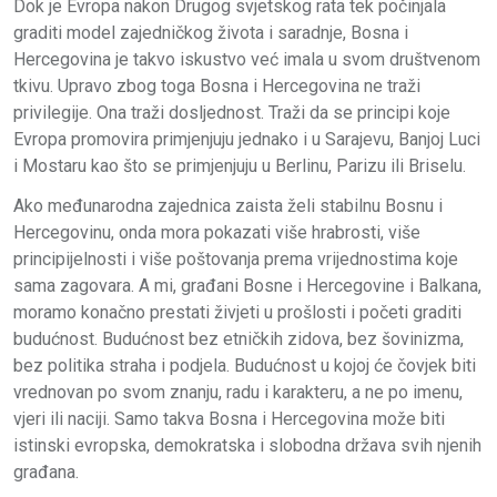
Dok je Evropa nakon Drugog svjetskog rata tek počinjala
graditi model zajedničkog života i saradnje, Bosna i
Hercegovina je takvo iskustvo već imala u svom društvenom
tkivu. Upravo zbog toga Bosna i Hercegovina ne traži
privilegije. Ona traži dosljednost. Traži da se principi koje
Evropa promovira primjenjuju jednako i u Sarajevu, Banjoj Luci
i Mostaru kao što se primjenjuju u Berlinu, Parizu ili Briselu.
Ako međunarodna zajednica zaista želi stabilnu Bosnu i
Hercegovinu, onda mora pokazati više hrabrosti, više
principijelnosti i više poštovanja prema vrijednostima koje
sama zagovara. A mi, građani Bosne i Hercegovine i Balkana,
moramo konačno prestati živjeti u prošlosti i početi graditi
budućnost. Budućnost bez etničkih zidova, bez šovinizma,
bez politika straha i podjela. Budućnost u kojoj će čovjek biti
vrednovan po svom znanju, radu i karakteru, a ne po imenu,
vjeri ili naciji. Samo takva Bosna i Hercegovina može biti
istinski evropska, demokratska i slobodna država svih njenih
građana.