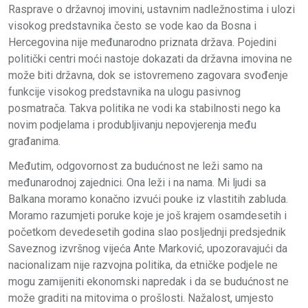
Rasprave o državnoj imovini, ustavnim nadležnostima i ulozi
visokog predstavnika često se vode kao da Bosna i
Hercegovina nije međunarodno priznata država. Pojedini
politički centri moći nastoje dokazati da državna imovina ne
može biti državna, dok se istovremeno zagovara svođenje
funkcije visokog predstavnika na ulogu pasivnog
posmatrača. Takva politika ne vodi ka stabilnosti nego ka
novim podjelama i produbljivanju nepovjerenja među
građanima.
Međutim, odgovornost za budućnost ne leži samo na
međunarodnoj zajednici. Ona leži i na nama. Mi ljudi sa
Balkana moramo konačno izvući pouke iz vlastitih zabluda.
Moramo razumjeti poruke koje je još krajem osamdesetih i
početkom devedesetih godina slao posljednji predsjednik
Saveznog izvršnog vijeća Ante Marković, upozoravajući da
nacionalizam nije razvojna politika, da etničke podjele ne
mogu zamijeniti ekonomski napredak i da se budućnost ne
može graditi na mitovima o prošlosti. Nažalost, umjesto