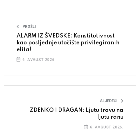
PROŠLI
ALARM IZ ŠVEDSKE: Konstitutivnost
kao posljednje utočište privilegiranih
elita!
6. AVGUST 2026.
SLJEDEĆI
ZDENKO I DRAGAN: Ljutu travu na
ljutu ranu
6. AVGUST 2026.