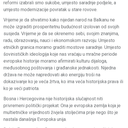
reformi izabrali smo sukobe, umjesto saradnje podjele, a
umjesto modernizacije povratak u stare rovove.
Vrijeme je da shvatimo kako nijedan narod na Balkanu ne
može izgraditi prosperitetnu budućnost izolovan od svojih
susjeda. Vrijeme je da se okrenemo sebi, svojim znanjima,
radu, obrazovanju, nauci i ekonomskom razvoju. Umjesto
etničkih granica moramo graditi mostove saradnje. Umjesto
šovinističkih ideologija koje nas vraćaju u mračne periode
evropske historije moramo afirmirati kulturu dijaloga,
međusobnog poštovanja i građanske jednakosti. Nijedna
država ne može napredovati ako energiju troši na
dokazivanje ko je veća žrtva, ko ima veća historijska prava ili
ko je veći patriota.
Bosna i Hercegovina nije historijska slučajnost niti
privremeni politički projekat. Ona je evropska zemlja koja je
multietničke vrijednosti živjela stoljećima prije nego što je
nastala današnja Evropska unija.