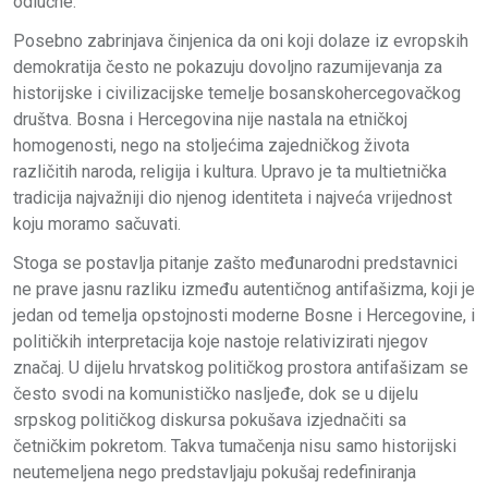
odlučne.
Posebno zabrinjava činjenica da oni koji dolaze iz evropskih
demokratija često ne pokazuju dovoljno razumijevanja za
historijske i civilizacijske temelje bosanskohercegovačkog
društva. Bosna i Hercegovina nije nastala na etničkoj
homogenosti, nego na stoljećima zajedničkog života
različitih naroda, religija i kultura. Upravo je ta multietnička
tradicija najvažniji dio njenog identiteta i najveća vrijednost
koju moramo sačuvati.
Stoga se postavlja pitanje zašto međunarodni predstavnici
ne prave jasnu razliku između autentičnog antifašizma, koji je
jedan od temelja opstojnosti moderne Bosne i Hercegovine, i
političkih interpretacija koje nastoje relativizirati njegov
značaj. U dijelu hrvatskog političkog prostora antifašizam se
često svodi na komunističko nasljeđe, dok se u dijelu
srpskog političkog diskursa pokušava izjednačiti sa
četničkim pokretom. Takva tumačenja nisu samo historijski
neutemeljena nego predstavljaju pokušaj redefiniranja