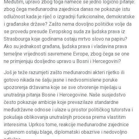
Međutim, upravo zbog toga nameće se jedno logično pitanje:
zbog čega međunarodna zajednica danas ne pokazuje istu
odlučnost kada je riječ o izgradnji funkcionalne, demokratske
i građanske države? Zašto nema dovoljno političke volje da
se provedu presude Evropskog suda za ljudska prava iz
Strasbourga koje godinama ostaju mrtvo slovo na papiru?
Ako su jednakost građana, ljudska prava i vladavina prava
temeljne vrijednosti savremene Evrope, zbog čega se one
ne primjenjuju dosljedno upravo u Bosni i Hercegovini?
Još je teže razumjeti zašto međunarodni akteri rijetko ili
gotovo nikada ne šalju jasne i nedvosmislene poruke
upozorenja državama koje se sve otvorenije miješaju u
unutrašnja pitanja Bosne i Hercegovine. Naše susjedstvo
često pokazuje ambicije koje prevazilaze standardne
međudržavne odnose i ulaze u prostor političkog tutorstva i
pokušaja oblikovanja unutrašnjih procesa prema vlastitim
interesima. Uprkos tome, reakcije međunarodne zajednice
uglavnom ostaju blage, diplomatski obazrive i nedovoljno