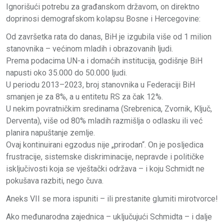
Ignorišući potrebu za građanskom državom, on direktno
doprinosi demografskom kolapsu Bosne i Hercegovine:
Od završetka rata do danas, BiH je izgubila više od 1 milion
stanovnika – većinom mladih i obrazovanih ljudi.
Prema podacima UN-a i domaćih institucija, godišnje BiH
napusti oko 35.000 do 50.000 ljudi.
U periodu 2013–2023, broj stanovnika u Federaciji BiH
smanjen je za 8%, a u entitetu RS za čak 12%.
U nekim povratničkim sredinama (Srebrenica, Zvornik, Ključ,
Derventa), više od 80% mladih razmišlja o odlasku ili već
planira napuštanje zemlje.
Ovaj kontinuirani egzodus nije „prirodan“. On je posljedica
frustracije, sistemske diskriminacije, nepravde i političke
isključivosti koja se vještački održava – i koju Schmidt ne
pokušava razbiti, nego čuva.
Aneks VII se mora ispuniti – ili prestanite glumiti mirotvorce!
Ako međunarodna zajednica – uključujući Schmidta – i dalje