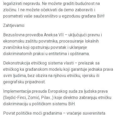
legalizirati nepravdu. Ne možete graditi budućnost na
zločinu. I ne možete očekivati da ćemo zaboraviti i
posmatrati vaše saučesništvo u egzodusu građana BiH!
Zahtjevamo:
Bezuslovna provedba Aneksa VII – uključujući pravnu i
ekonomsku zaštitu povratnika, procesuiranje lokalnih
zvaničnika koji opstruiraju povratak i uklanjanje
diskriminatornih praksi u entitetima i opštinama.
Dekonstrukcija etničkog sistema vlasti – prelazak sa
etničkog ka građanskom modelu koji garantuje jednaka prava
svim ljudima, bez obzira na njihovu etničku, vjersku ili
geografsku pripadnost.
Implementacija presuda Evropskog suda za ljudska prava
(Sejdić-Finci, Zornić, Pilav...) koje direktno zabranjuju etničku
diskriminaciju u političkom sistemu BiH.
Povrat političke moći građanima – vraćanje suvereniteta