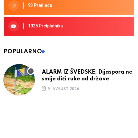
93 Pratilaca
1025 Pretplatnika
POPULARNO
ALARM IZ ŠVEDSKE: Dijaspora ne
smije dići ruke od države
9. AVGUST 2026.