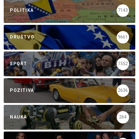
POLITIKA
7143
DRUŠTVO
9661
SPORT
1552
POZITIVA
2636
NAUKA
264