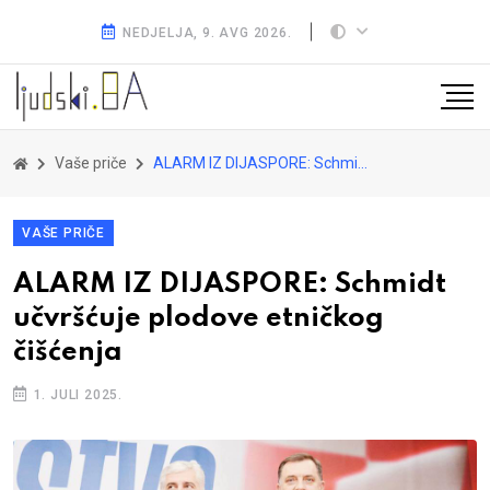
NEDJELJA, 9. AVG 2026.
Vaše priče
ALARM IZ DIJASPORE: Schmidt učvršćuje plodove etničkog čišćenja
VAŠE PRIČE
ALARM IZ DIJASPORE: Schmidt
učvršćuje plodove etničkog
čišćenja
1. JULI 2025.