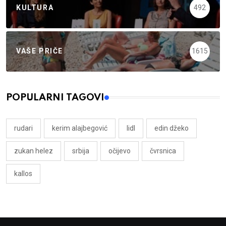
KULTURA
492
VAŠE PRIČE
1615
POPULARNI TAGOVI
rudari
kerim alajbegović
lidl
edin džeko
zukan helez
srbija
očijevo
čvrsnica
kallos