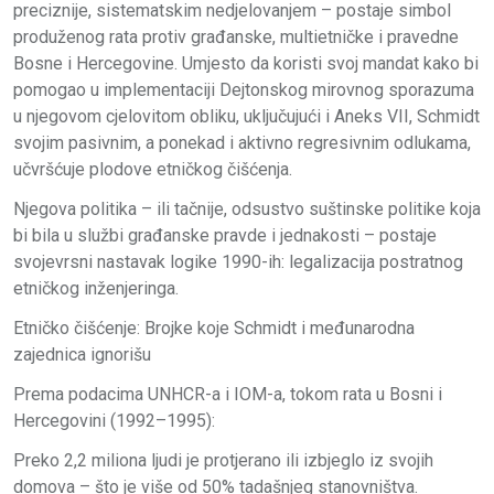
preciznije, sistematskim nedjelovanjem – postaje simbol
produženog rata protiv građanske, multietničke i pravedne
Bosne i Hercegovine. Umjesto da koristi svoj mandat kako bi
pomogao u implementaciji Dejtonskog mirovnog sporazuma
u njegovom cjelovitom obliku, uključujući i Aneks VII, Schmidt
svojim pasivnim, a ponekad i aktivno regresivnim odlukama,
učvršćuje plodove etničkog čišćenja.
Njegova politika – ili tačnije, odsustvo suštinske politike koja
bi bila u službi građanske pravde i jednakosti – postaje
svojevrsni nastavak logike 1990-ih: legalizacija postratnog
etničkog inženjeringa.
Etničko čišćenje: Brojke koje Schmidt i međunarodna
zajednica ignorišu
Prema podacima UNHCR-a i IOM-a, tokom rata u Bosni i
Hercegovini (1992–1995):
Preko 2,2 miliona ljudi je protjerano ili izbjeglo iz svojih
domova – što je više od 50% tadašnjeg stanovništva.