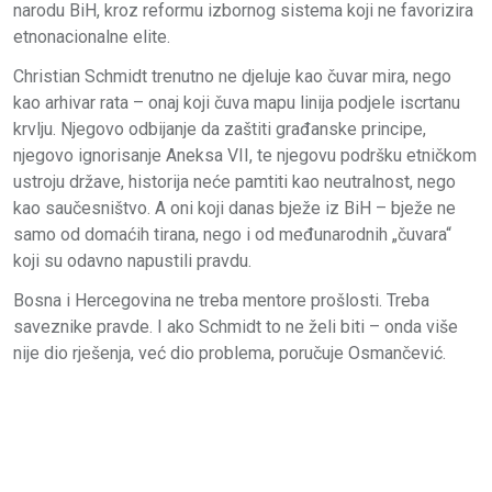
narodu BiH, kroz reformu izbornog sistema koji ne favorizira
etnonacionalne elite.
Christian Schmidt trenutno ne djeluje kao čuvar mira, nego
kao arhivar rata – onaj koji čuva mapu linija podjele iscrtanu
krvlju. Njegovo odbijanje da zaštiti građanske principe,
njegovo ignorisanje Aneksa VII, te njegovu podršku etničkom
ustroju države, historija neće pamtiti kao neutralnost, nego
kao saučesništvo. A oni koji danas bježe iz BiH – bježe ne
samo od domaćih tirana, nego i od međunarodnih „čuvara“
koji su odavno napustili pravdu.
Bosna i Hercegovina ne treba mentore prošlosti. Treba
saveznike pravde. I ako Schmidt to ne želi biti – onda više
nije dio rješenja, već dio problema, poručuje Osmančević.