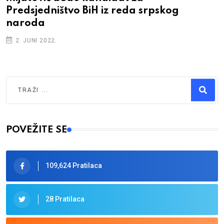
Predsjedništvo BiH iz reda srpskog
naroda
2. JUNI 2022.
Traži
Type 2 or more characters for results.
POVEŽITE SE
109,624 Pratilaca
28 Pratilaca