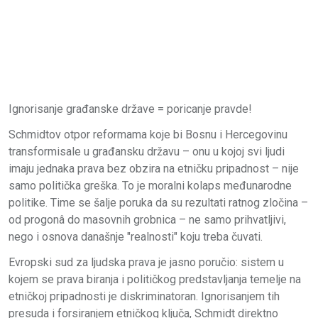
Ignorisanje građanske države = poricanje pravde!
Schmidtov otpor reformama koje bi Bosnu i Hercegovinu
transformisale u građansku državu – onu u kojoj svi ljudi
imaju jednaka prava bez obzira na etničku pripadnost – nije
samo politička greška. To je moralni kolaps međunarodne
politike. Time se šalje poruka da su rezultati ratnog zločina –
od progonâ do masovnih grobnica – ne samo prihvatljivi,
nego i osnova današnje "realnosti" koju treba čuvati.
Evropski sud za ljudska prava je jasno poručio: sistem u
kojem se prava biranja i političkog predstavljanja temelje na
etničkoj pripadnosti je diskriminatoran. Ignorisanjem tih
presuda i forsiranjem etničkog ključa, Schmidt direktno