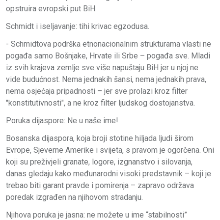
opstruira evropski put BiH.
Schmidt i iseljavanje: tihi krivac egzodusa.
- Schmidtova podrška etnonacionalnim strukturama vlasti ne
pogađa samo Bošnjake, Hrvate ili Srbe – pogađa sve. Mladi
iz svih krajeva zemlje sve više napuštaju BiH jer u njoj ne
vide budućnost. Nema jednakih šansi, nema jednakih prava,
nema osjećaja pripadnosti – jer sve prolazi kroz filter
"konstitutivnosti", a ne kroz filter ljudskog dostojanstva.
Poruka dijaspore: Ne u naše ime!
Bosanska dijaspora, koja broji stotine hiljada ljudi širom
Evrope, Sjeverne Amerike i svijeta, s pravom je ogorčena. Oni
koji su preživjeli granate, logore, izgnanstvo i silovanja,
danas gledaju kako međunarodni visoki predstavnik – koji je
trebao biti garant pravde i pomirenja – zapravo održava
poredak izgrađen na njihovom stradanju.
Njihova poruka je jasna: ne možete u ime “stabilnosti”