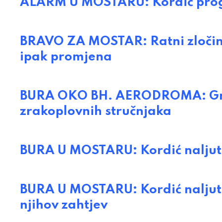
ALARM U MOSTARU: Kordić progl
BRAVO ZA MOSTAR: Ratni zločinci 
ipak promjena
BURA OKO BH. AERODROMA: Grad
zrakoplovnih stručnjaka
BURA U MOSTARU: Kordić naljuti
BURA U MOSTARU: Kordić naljuti
njihov zahtjev