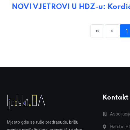
NOVI VJETROVI U HDZ-u: Kordiću
1
Kontakt
Asocijaci
Mjesto gdje se ruše predrasude, brišu
Habibe St