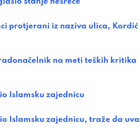
asio stanje nesreće
protjerani iz naziva ulica, Kordić 
onačelnik na meti teških kritika
o Islamsku zajednicu
o Islamsku zajednicu, traže da uva