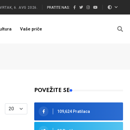
PRATITE NAS:
VRTAK, 6. AVG 2026.
ultura
Vaše priče
POVEŽITE SE
Display #
109,624 Pratilaca