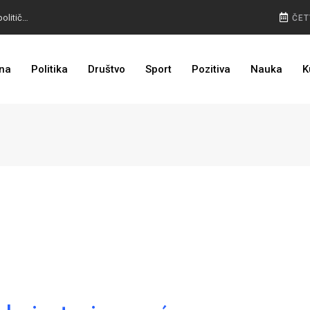
OHR SPREMAN: Amerikanac u Banjaluci, poruka političarima
ČET
ODLUČENO: CIK BIH kaznio stranke zbog preuranjene kampanje
na
Politika
Društvo
Sport
Pozitiva
Nauka
K