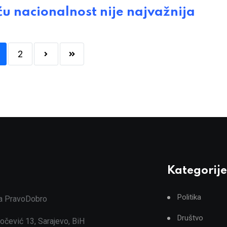
 nacionalnost nije najvažnija
2
Kategorije
Politika
ja PravoDobro
Društvo
očević 13, Sarajevo, BiH