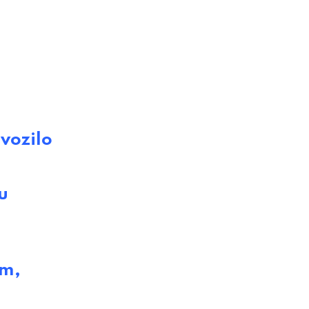
vozilo
u
om,