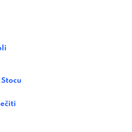
li
 Stocu
čiti