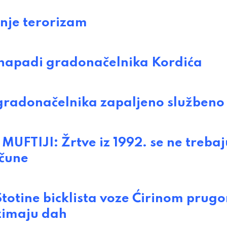
nje terorizam
napadi gradonačelnika Kordića
adonačelnika zapaljeno službeno 
IJI: Žrtve iz 1992. se ne trebaj
ačune
tine bicklista voze Ćirinom prug
uzimaju dah