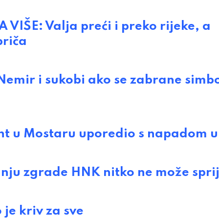
ŠE: Valja preći i preko rijeke, a
priča
mir i sukobi ako se zabrane simbo
t u Mostaru uporedio s napadom u
u zgrade HNK nitko ne može sprije
e kriv za sve