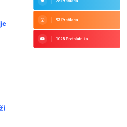
28 Pratilaca
93 Pratilaca
je
1025 Pretplatnika
ži