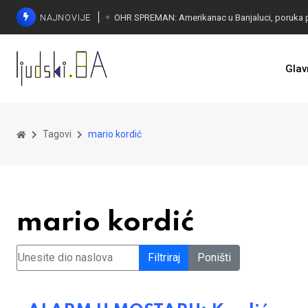
NAJNOVIJE
Glav
SORECA ZADOVOLJAN: Važan korak BiH ka EU
Tagovi
mario kordić
mario kordić
Unesite dio naslova
Filtriraj
Poništi