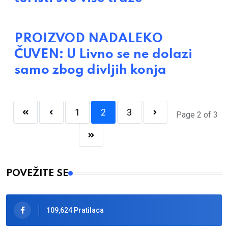
PROIZVOD NADALEKO
ČUVEN: U Livno se ne dolazi
samo zbog divljih konja
1
2
3
Page 2 of 3
POVEŽITE SE
109,624 Pratilaca