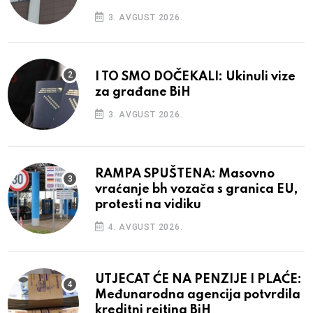
3. AVGUST 2026.
I TO SMO DOČEKALI: Ukinuli vize
za građane BiH
3. AVGUST 2026.
RAMPA SPUŠTENA: Masovno
vraćanje bh vozača s granica EU,
protesti na vidiku
4. AVGUST 2026.
UTJECAT ĆE NA PENZIJE I PLAĆE:
Međunarodna agencija potvrdila
kreditni rejting BiH