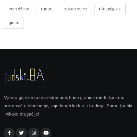
edin džeko
rudari
zukan helez
rite ugljevik
ginex
Mjesto gdje se ruše predrasude, brišu granice među ljudima,
promovišu dobre ideje, vrijednosti kulture i tradicije. Samo ljudski
i nikako drugačije!