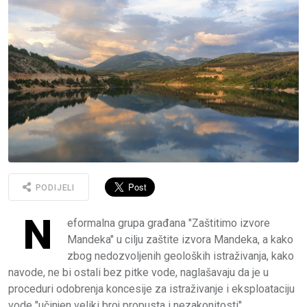
PODIJELI
N
eformalna grupa građana "Zaštitimo izvore
Mandeka" u cilju zaštite izvora Mandeka, a kako
zbog nedozvoljenih geoloških istraživanja, kako
navode, ne bi ostali bez pitke vode, naglašavaju da je u
proceduri odobrenja koncesije za istraživanje i eksploataciju
vode "učinjen veliki broj propusta i nezakonitosti".