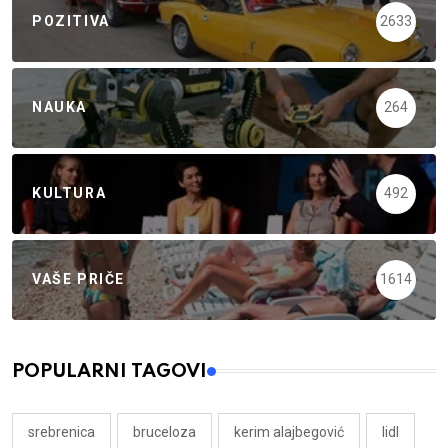
POZITIVA
2633
NAUKA
264
KULTURA
492
VAŠE PRIČE
1614
POPULARNI TAGOVI
srebrenica
bruceloza
kerim alajbegović
lidl