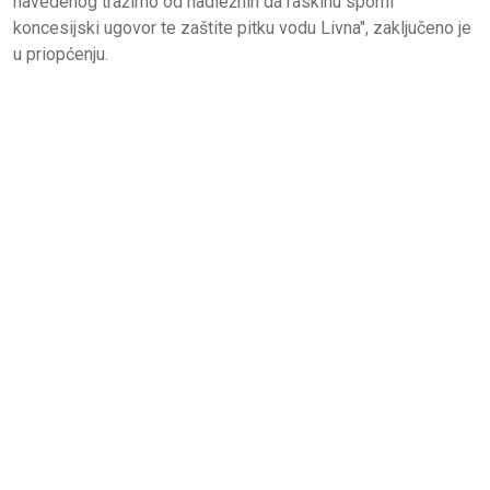
navedenog tražimo od nadležnih da raskinu sporni
koncesijski ugovor te zaštite pitku vodu Livna", zaključeno je
u priopćenju.