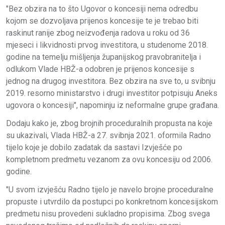
"Bez obzira na to što Ugovor o koncesiji nema odredbu
kojom se dozvoljava prijenos koncesije te je trebao biti
raskinut ranije zbog neizvođenja radova u roku od 36
mjeseci i likvidnosti prvog investitora, u studenome 2018.
godine na temelju mišljenja županijskog pravobranitelja i
odlukom Vlade HBŽ-a odobren je prijenos koncesije s
jednog na drugog investitora. Bez obzira na sve to, u svibnju
2019. resorno ministarstvo i drugi investitor potpisuju Aneks
ugovora o koncesiji", napominju iz neformalne grupe građana.
Dodaju kako je, zbog brojnih proceduralnih propusta na koje
su ukazivali, Vlada HBŽ-a 27. svibnja 2021. oformila Radno
tijelo koje je dobilo zadatak da sastavi Izvješće po
kompletnom predmetu vezanom za ovu koncesiju od 2006.
godine.
"U svom izvješću Radno tijelo je navelo brojne proceduralne
propuste i utvrdilo da postupci po konkretnom koncesijskom
predmetu nisu provedeni sukladno propisima. Zbog svega