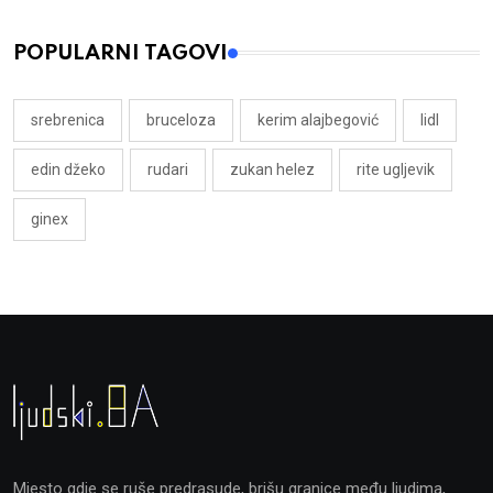
POPULARNI TAGOVI
srebrenica
bruceloza
kerim alajbegović
lidl
edin džeko
rudari
zukan helez
rite ugljevik
ginex
Mjesto gdje se ruše predrasude, brišu granice među ljudima,