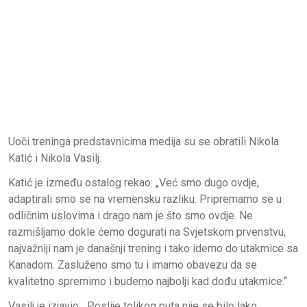
Uoči treninga predstavnicima medija su se obratili Nikola
Katić i Nikola Vasilj.
Katić je između ostalog rekao: „Već smo dugo ovdje,
adaptirali smo se na vremensku razliku. Pripremamo se u
odličnim uslovima i drago nam je što smo ovdje. Ne
razmišljamo dokle ćemo dogurati na Svjetskom prvenstvu,
najvažniji nam je današnji trening i tako idemo do utakmice sa
Kanadom. Zasluženo smo tu i imamo obavezu da se
kvalitetno spremimo i budemo najbolji kad dođu utakmice.“
Vasilj je izjavio: „Poslije tolikog puta nije se bilo lako