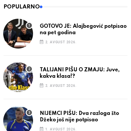
POPULARNO
GOTOVO JE: Alajbegović potpisao
na pet godina
2. AVGUST 2026.
TALIJANI PIŠU O ZMAJU: Juve,
kakva klasa!?
2. AVGUST 2026.
NIJEMCI PIŠU: Dva razloga što
Džeko još nije potpisao
1. AVGUST 2026.