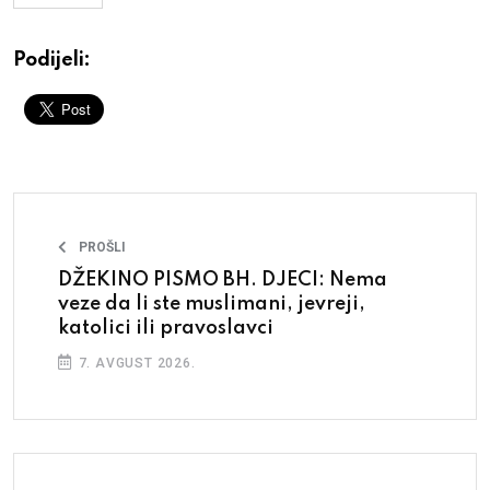
Podijeli:
PROŠLI
DŽEKINO PISMO BH. DJECI: Nema
veze da li ste muslimani, jevreji,
katolici ili pravoslavci
7. AVGUST 2026.