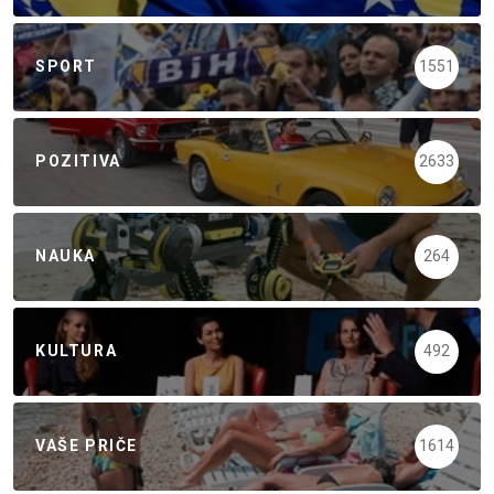
SPORT
1551
POZITIVA
2633
NAUKA
264
KULTURA
492
VAŠE PRIČE
1614