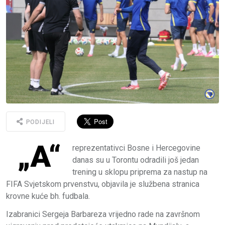
PODIJELI
„A“
reprezentativci Bosne i Hercegovine
danas su u Torontu odradili još jedan
trening u sklopu priprema za nastup na
FIFA Svjetskom prvenstvu, objavila je službena stranica
krovne kuće bh. fudbala.
Izabranici Sergeja Barbareza vrijedno rade na završnom