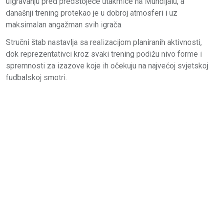
uigravanju pred predstojeće utakmice na Mundijalu, a
današnji trening protekao je u dobroj atmosferi i uz
maksimalan angažman svih igrača.
Stručni štab nastavlja sa realizacijom planiranih aktivnosti,
dok reprezentativci kroz svaki trening podižu nivo forme i
spremnosti za izazove koje ih očekuju na najvećoj svjetskoj
fudbalskoj smotri.