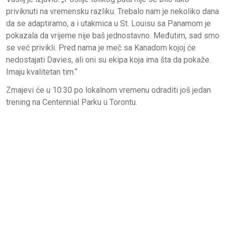
priviknuti na vremensku razliku. Trebalo nam je nekoliko dana
da se adaptiramo, a i utakmica u St. Louisu sa Panamom je
pokazala da vrijeme nije baš jednostavno. Međutim, sad smo
se već privikli. Pred nama je meč sa Kanadom kojoj će
nedostajati Davies, ali oni su ekipa koja ima šta da pokaže.
Imaju kvalitetan tim.“
Zmajevi će u 10:30 po lokalnom vremenu odraditi još jedan
trening na Centennial Parku u Torontu.